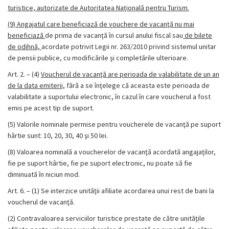
turistice, autorizate de Autoritatea Naţională pentru Turism.
(9)
Angajatul care beneficiază de vouchere de vacanţă nu mai
beneficiază
de prima de vacanţă în cursul anului fiscal sau
de bilete
de odihnă,
acordate potrivit Legii nr. 263/2010 privind sistemul unitar
de pensii publice, cu modificările şi completările ulterioare.
Art. 2. – (4)
Voucherul de vacanţă are perioada de valabilitate de un an
de la data emiterii,
fără a se înţelege că aceasta este perioada de
valabilitate a suportului electronic, în cazul în care voucherul a fost
emis pe acest tip de suport.
(5) Valorile nominale permise pentru voucherele de vacanţă pe suport
hârtie sunt: 10, 20, 30, 40 şi 50 lei.
(8)
Valoarea nominală a voucherelor de vacanţă acordată angajaţilor,
fie pe suport hârtie, fie pe suport electronic, nu poate să fie
diminuată în niciun mod.
Art. 6. – (1) Se interzice unităţii afiliate acordarea unui rest de bani la
voucherul de vacanţă.
(2) Contravaloarea serviciilor turistice prestate de către unităţile