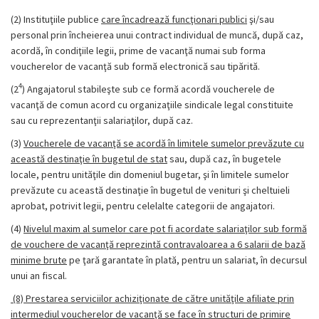
(2) Instituţiile publice
care încadrează funcţionari publici
şi/sau
personal prin încheierea unui contract individual de muncă, după caz,
acordă, în condiţiile legii, prime de vacanţă numai sub forma
voucherelor de vacanţă sub formă electronică sau tipărită.
4
(2
) Angajatorul stabileşte sub ce formă acordă voucherele de
vacanţă de comun acord cu organizaţiile sindicale legal constituite
sau cu reprezentanţii salariaţilor, după caz.
(3)
Voucherele de vacanţă se acordă în limitele sumelor prevăzute cu
această destinaţie în bugetul de stat
sau, după caz, în bugetele
locale, pentru unităţile din domeniul bugetar, şi în limitele sumelor
prevăzute cu această destinaţie în bugetul de venituri şi cheltuieli
aprobat, potrivit legii, pentru celelalte categorii de angajatori.
(4)
Nivelul maxim al sumelor care pot fi acordate salariaţilor sub formă
de vouchere de vacanţă reprezintă contravaloarea a 6 salarii de bază
minime brute
pe ţară garantate în plată, pentru un salariat, în decursul
unui an fiscal.
(8)
Prestarea serviciilor achiziţionate de către unităţile afiliate prin
intermediul voucherelor de vacanţă se face în structuri de primire