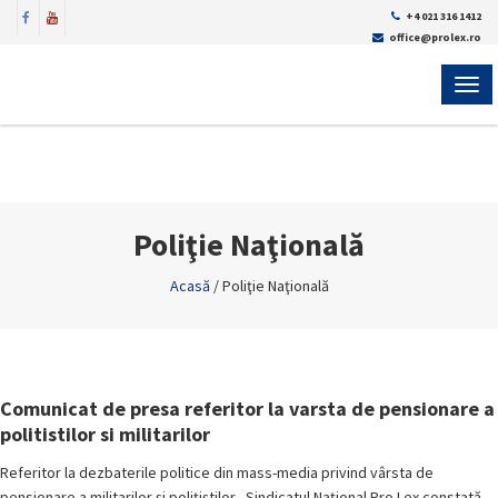
+4 021 316 1412
office@prolex.ro
MEN
Poliţie Naţională
Acasă
/
Poliţie Naţională
Comunicat de presa referitor la varsta de pensionare a
politistilor si militarilor
Referitor la dezbaterile politice din mass-media privind vârsta de
pensionare a militarilor și polițiștilor Sindicatul Național Pro Lex constată