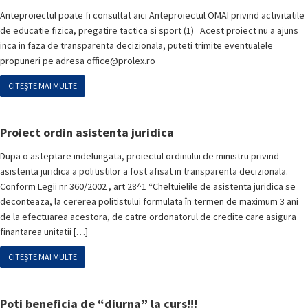
Anteproiectul poate fi consultat aici Anteproiectul OMAI privind activitatile
de educatie fizica, pregatire tactica si sport (1) Acest proiect nu a ajuns
inca in faza de transparenta decizionala, puteti trimite eventualele
propuneri pe adresa office@prolex.ro
CITEȘTE MAI MULTE
Proiect ordin asistenta juridica
Dupa o asteptare indelungata, proiectul ordinului de ministru privind
asistenta juridica a politistilor a fost afisat in transparenta decizionala.
Conform Legii nr 360/2002 , art 28^1 “Cheltuielile de asistenta juridica se
deconteaza, la cererea politistului formulata în termen de maximum 3 ani
de la efectuarea acestora, de catre ordonatorul de credite care asigura
finantarea unitatii […]
CITEȘTE MAI MULTE
Poti beneficia de “diurna” la curs!!!