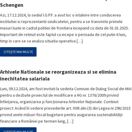
Schengen
Azi, 17.12.2024, la sediul I.G.P.F. a avut loc o intalnire intre conducerea
institutiei si reprezentantii sindicatelor, pentru a se transmite primele
masuri luate in cadrul politiei de frontiera incepand cu data de 01.01.2025.
Important de retinut este faptul ca incepe o perioada de cel putin 6 luni,
timp in care se va analiza situatia operativa […]
CITEȘTE MAI MULTE
Arhivele Nationale se reorganizeaza si se elimina
inechitatea salariala
Luni, 09.12.2024, am fost invitati la sedinta Comisiei de Dialog Social din MAI
pentru a dezbate proiectul de modificare a HG nr. 1376/2009 privind
înființarea, organizarea și funcționarea Arhivelor Naționale. Continut
proiect: Având în vedere prevederile art. XVIII alin.(3) din Legea nr.296/2023
privind unele măsuri fiscal-bugetare pentru asigurarea sustenabilității
financiare a României pe termen lung, […]
CITEȘTE MAI MULTE