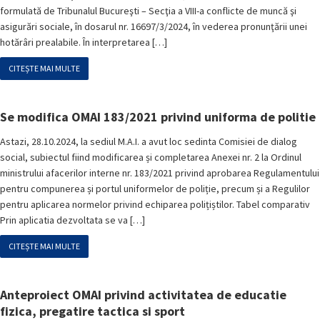
formulată de Tribunalul Bucureşti – Secţia a VIII-a conflicte de muncă şi
asigurări sociale, în dosarul nr. 16697/3/2024, în vederea pronunţării unei
hotărâri prealabile. În interpretarea […]
CITEȘTE MAI MULTE
Se modifica OMAI 183/2021 privind uniforma de politie
Astazi, 28.10.2024, la sediul M.A.I. a avut loc sedinta Comisiei de dialog
social, subiectul fiind modificarea și completarea Anexei nr. 2 la Ordinul
ministrului afacerilor interne nr. 183/2021 privind aprobarea Regulamentului
pentru compunerea și portul uniformelor de poliție, precum și a Regulilor
pentru aplicarea normelor privind echiparea polițiștilor. Tabel comparativ
Prin aplicatia dezvoltata se va […]
CITEȘTE MAI MULTE
Anteproiect OMAI privind activitatea de educatie
fizica, pregatire tactica si sport