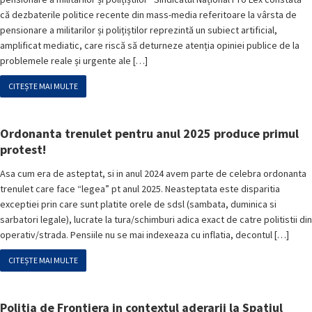
că dezbaterile politice recente din mass-media referitoare la vârsta de
pensionare a militarilor și polițiștilor reprezintă un subiect artificial,
amplificat mediatic, care riscă să deturneze atenția opiniei publice de la
problemele reale și urgente ale […]
CITEȘTE MAI MULTE
Ordonanta trenulet pentru anul 2025 produce primul
protest!
Asa cum era de asteptat, si in anul 2024 avem parte de celebra ordonanta
trenulet care face “legea” pt anul 2025. Neasteptata este disparitia
exceptiei prin care sunt platite orele de sdsl (sambata, duminica si
sarbatori legale), lucrate la tura/schimburi adica exact de catre politistii din
operativ/strada. Pensiile nu se mai indexeaza cu inflatia, decontul […]
CITEȘTE MAI MULTE
Politia de Frontiera in contextul aderarii la Spatiul