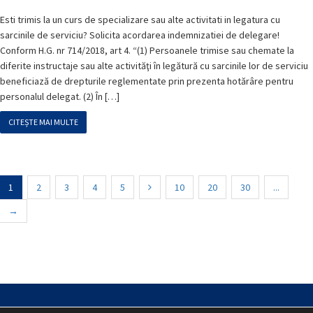
Esti trimis la un curs de specializare sau alte activitati in legatura cu
sarcinile de serviciu? Solicita acordarea indemnizatiei de delegare!
Conform H.G. nr 714/2018, art 4. “(1) Persoanele trimise sau chemate la
diferite instructaje sau alte activităţi în legătură cu sarcinile lor de serviciu
beneficiază de drepturile reglementate prin prezenta hotărâre pentru
personalul delegat. (2) În […]
CITEȘTE MAI MULTE
1
2
3
4
5
10
20
30
...
→