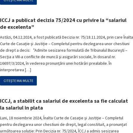
ICCJ a publicat decizia 75/2024 cu privire la “salariul
de excelenta”
Astăzi, 04.12.2024, a fost publicată Decizia nr. 75/18.11.2024, prin care Înalta
Curte de Casație și Justiție – Completul pentru dezlegarea unor chestiuni
de drept a decis: ”Admite sesizarea formulată de Tribunalul Bucureşti –
Secţia a VIII-a conflicte de muncă şi asigurări sociale, în dosarul nr.
16697/3/2024, în vederea pronunţării unei hotărâri prealabile. În
interpretarea […]
CITEȘTE MAI MULTE
ICCJ, a stabilit ca salariul de excelenta sa fie calculat
la salariul in plata
Luni, 18 noiembrie 2024, Înalta Curte de Casaţie şi Justiţie – Completul
pentru dezlegarea unor chestiuni de drept, legal constituit, a pronunțat
următoarea soluție: Prin Decizia nr. 75/2024, ÎCCJ a admis sesizarea