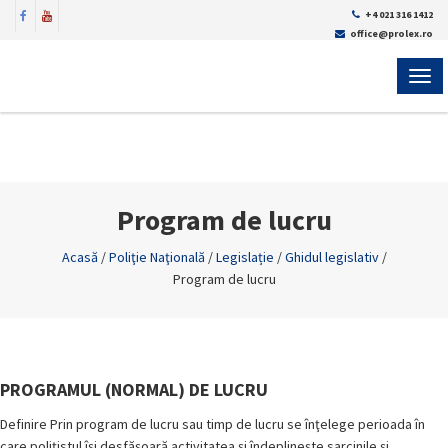
+4 021 316 1412
office@prolex.ro
MEN
Program de lucru
Acasă
/
Poliţie Naţională
/
Legislație
/
Ghidul legislativ
/
Program de lucru
PROGRAMUL (NORMAL) DE LUCRU
Definire Prin program de lucru sau timp de lucru se înţelege perioada în
care poliţistul îşi desfăşoară activitatea şi îndeplineşte sarcinile şi