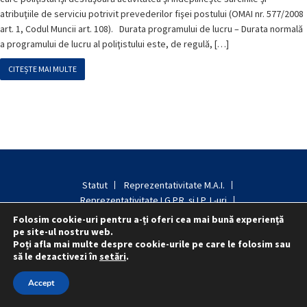
atribuţiile de serviciu potrivit prevederilor fişei postului (OMAI nr. 577/2008
art. 1, Codul Muncii art. 108). Durata programului de lucru – Durata normală
a programului de lucru al poliţistului este, de regulă, […]
CITEȘTE MAI MULTE
Statut
Reprezentativitate M.A.I.
Reprezentativitate I.G.P.R. și I.P.J.-uri
Politica folosirii cookie-urilor
Politica de confidențialitate
Folosim cookie-uri pentru a-ți oferi cea mai bună experiență
pe site-ul nostru web.
Poți afla mai multe despre cookie-urile pe care le folosim sau
© 2015 - 2022 S.N. PRO LEX.
să le dezactivezi în
setări
.
Accept