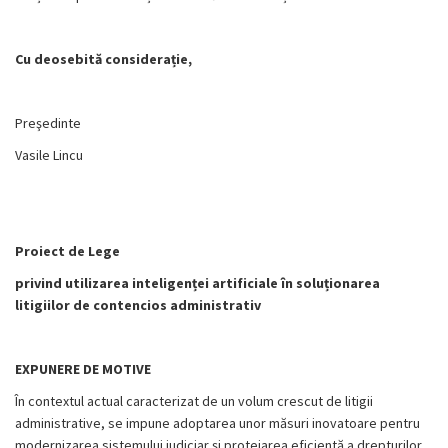
Cu deosebită considerație,
Preşedinte
Vasile Lincu
Proiect de Lege
privind utilizarea inteligenței artificiale în soluționarea
litigiilor de contencios administrativ
EXPUNERE DE MOTIVE
În contextul actual caracterizat de un volum crescut de litigii
administrative, se impune adoptarea unor măsuri inovatoare pentru
modernizarea sistemului judiciar și protejarea eficientă a drepturilor