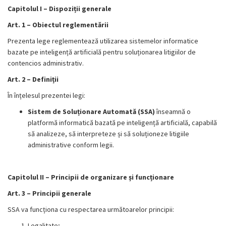
Capitolul I – Dispoziții generale
Art. 1 – Obiectul reglementării
Prezenta lege reglementează utilizarea sistemelor informatice
bazate pe inteligență artificială pentru soluționarea litigiilor de
contencios administrativ.
Art. 2 – Definiții
În înțelesul prezentei legi:
Sistem de Soluționare Automată (SSA)
înseamnă o
platformă informatică bazată pe inteligență artificială, capabilă
să analizeze, să interpreteze și să soluționeze litigiile
administrative conform legii.
Capitolul II – Principii de organizare și funcționare
Art. 3 – Principii generale
SSA va funcționa cu respectarea următoarelor principii:
Legalitate;