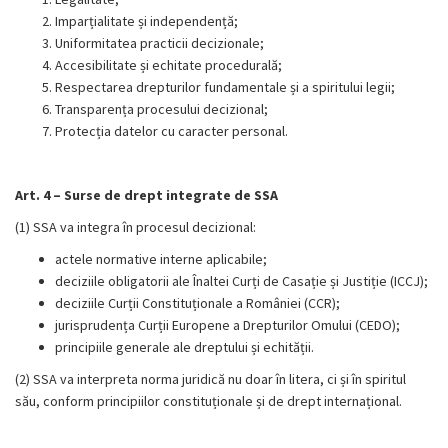
Imparțialitate și independență;
Uniformitatea practicii decizionale;
Accesibilitate și echitate procedurală;
Respectarea drepturilor fundamentale și a spiritului legii;
Transparența procesului decizional;
Protecția datelor cu caracter personal.
Art. 4 – Surse de drept integrate de SSA
(1) SSA va integra în procesul decizional:
actele normative interne aplicabile;
deciziile obligatorii ale Înaltei Curți de Casație și Justiție (ICCJ);
deciziile Curții Constituționale a României (CCR);
jurisprudența Curții Europene a Drepturilor Omului (CEDO);
principiile generale ale dreptului și echității.
(2) SSA va interpreta norma juridică nu doar în litera, ci și în spiritul
său, conform principiilor constituționale și de drept internațional.