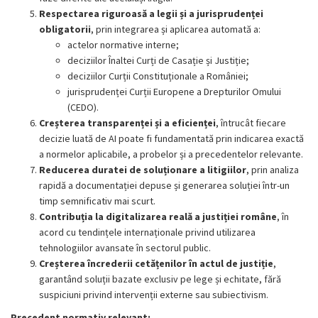
Respectarea riguroasă a legii și a jurisprudenței
obligatorii
, prin integrarea și aplicarea automată a:
actelor normative interne;
deciziilor Înaltei Curți de Casație și Justiție;
deciziilor Curții Constituționale a României;
jurisprudenței Curții Europene a Drepturilor Omului
(CEDO).
Creșterea transparenței și a eficienței
, întrucât fiecare
decizie luată de AI poate fi fundamentată prin indicarea exactă
a normelor aplicabile, a probelor și a precedentelor relevante.
Reducerea duratei de soluționare a litigiilor
, prin analiza
rapidă a documentației depuse și generarea soluției într-un
timp semnificativ mai scurt.
Contribuția la digitalizarea reală a justiției române
, în
acord cu tendințele internaționale privind utilizarea
tehnologiilor avansate în sectorul public.
Creșterea încrederii cetățenilor în actul de justiție
,
garantând soluții bazate exclusiv pe lege și echitate, fără
suspiciuni privind intervenții externe sau subiectivism.
Precedent normativ relevant: