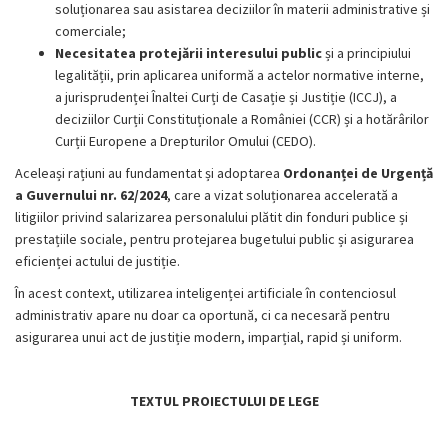
soluționarea sau asistarea deciziilor în materii administrative și
comerciale;
Necesitatea protejării interesului public
și a principiului
legalității, prin aplicarea uniformă a actelor normative interne,
a jurisprudenței Înaltei Curți de Casație și Justiție (ICCJ), a
deciziilor Curții Constituționale a României (CCR) și a hotărârilor
Curții Europene a Drepturilor Omului (CEDO).
Aceleași rațiuni au fundamentat și adoptarea
Ordonanței de Urgență
a Guvernului nr. 62/2024
, care a vizat soluționarea accelerată a
litigiilor privind salarizarea personalului plătit din fonduri publice și
prestațiile sociale, pentru protejarea bugetului public și asigurarea
eficienței actului de justiție.
În acest context, utilizarea inteligenței artificiale în contenciosul
administrativ apare nu doar ca oportună, ci ca necesară pentru
asigurarea unui act de justiție modern, imparțial, rapid și uniform.
TEXTUL PROIECTULUI DE LEGE