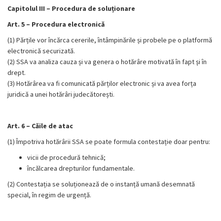
Capitolul III – Procedura de soluționare
Art. 5 – Procedura electronică
(1) Părțile vor încărca cererile, întâmpinările și probele pe o platformă
electronică securizată.
(2) SSA va analiza cauza și va genera o hotărâre motivată în fapt și în
drept.
(3) Hotărârea va fi comunicată părților electronic și va avea forța
juridică a unei hotărâri judecătorești.
Art. 6 – Căile de atac
(1) Împotriva hotărârii SSA se poate formula contestație doar pentru:
vicii de procedură tehnică;
încălcarea drepturilor fundamentale.
(2) Contestația se soluționează de o instanță umană desemnată
special, în regim de urgență.