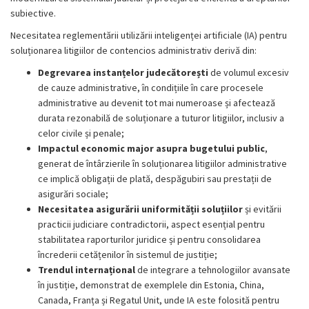
subiective.
Necesitatea reglementării utilizării inteligenței artificiale (IA) pentru
soluționarea litigiilor de contencios administrativ derivă din:
Degrevarea instanțelor judecătorești
de volumul excesiv
de cauze administrative, în condițiile în care procesele
administrative au devenit tot mai numeroase și afectează
durata rezonabilă de soluționare a tuturor litigiilor, inclusiv a
celor civile și penale;
Impactul economic major asupra bugetului public
,
generat de întârzierile în soluționarea litigiilor administrative
ce implică obligații de plată, despăgubiri sau prestații de
asigurări sociale;
Necesitatea asigurării uniformității soluțiilor
și evitării
practicii judiciare contradictorii, aspect esențial pentru
stabilitatea raporturilor juridice și pentru consolidarea
încrederii cetățenilor în sistemul de justiție;
Trendul internațional
de integrare a tehnologiilor avansate
în justiție, demonstrat de exemplele din Estonia, China,
Canada, Franța și Regatul Unit, unde IA este folosită pentru