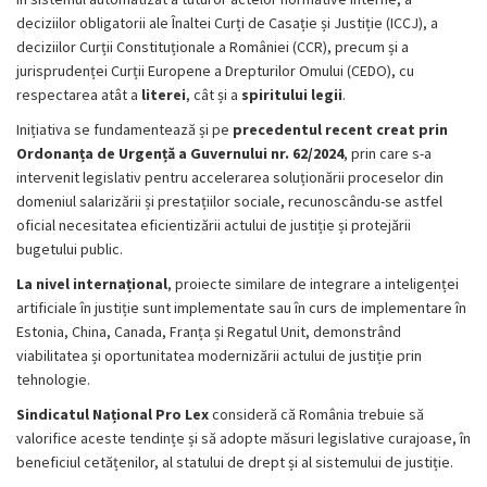
deciziilor obligatorii ale Înaltei Curți de Casație și Justiție (ICCJ), a
deciziilor Curții Constituționale a României (CCR), precum și a
jurisprudenței Curții Europene a Drepturilor Omului (CEDO), cu
respectarea atât a
literei
, cât și a
spiritului legii
.
Inițiativa se fundamentează și pe
precedentul recent creat prin
Ordonanța de Urgență a Guvernului nr. 62/2024
, prin care s-a
intervenit legislativ pentru accelerarea soluționării proceselor din
domeniul salarizării și prestațiilor sociale, recunoscându-se astfel
oficial necesitatea eficientizării actului de justiție și protejării
bugetului public.
La nivel internațional
, proiecte similare de integrare a inteligenței
artificiale în justiție sunt implementate sau în curs de implementare în
Estonia, China, Canada, Franța și Regatul Unit, demonstrând
viabilitatea și oportunitatea modernizării actului de justiție prin
tehnologie.
Sindicatul Național Pro Lex
consideră că România trebuie să
valorifice aceste tendințe și să adopte măsuri legislative curajoase, în
beneficiul cetățenilor, al statului de drept și al sistemului de justiție.