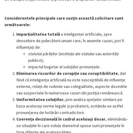
Considerentele principale care susțin această solicitare sunt
următoarele:
Imparțialitatea totală
a inteligenței artificiale, spre
deosebire de judecătorii umani care, în anumite cazuri, pot fi
influențați de:
statutul pârâților (instituții ale statului sau autorități
publice);
impactul bugetar al soluțiilor pronunțate.
Eliminarea riscurilor de corupție sau coruptibilitate
, dat
fiind că inteligența artificială nu este susceptibilă de influențe
externe, relații de rudenie sau colegialitate, aspecte dovedite
sau suspectate în numeroase cazuri din justiția românească.
Uniformitatea soluțiilor
, prin analiza spețelor similare pe
baza acelorași norme legale și probatorii, evitându-se astfel
pronunțarea de hotărâri contradictorii.
Coerența decizională în cadrul aceluiași dosar
, eliminându-
se situațiile în care soluții diametral opuse sunt pronunțate în
faze diferite ale aceluiași litigiu.