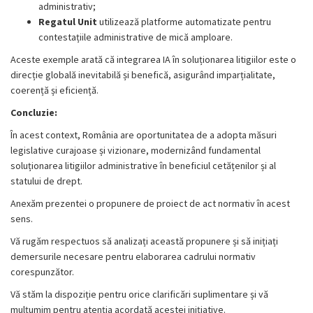
administrativ;
Regatul Unit
utilizează platforme automatizate pentru
contestațiile administrative de mică amploare.
Aceste exemple arată că integrarea IA în soluționarea litigiilor este o
direcție globală inevitabilă și benefică, asigurând imparțialitate,
coerență și eficiență.
Concluzie:
În acest context, România are oportunitatea de a adopta măsuri
legislative curajoase și vizionare, modernizând fundamental
soluționarea litigiilor administrative în beneficiul cetățenilor și al
statului de drept.
Anexăm prezentei o propunere de proiect de act normativ în acest
sens.
Vă rugăm respectuos să analizați această propunere și să inițiați
demersurile necesare pentru elaborarea cadrului normativ
corespunzător.
Vă stăm la dispoziție pentru orice clarificări suplimentare și vă
mulțumim pentru atenția acordată acestei inițiative.