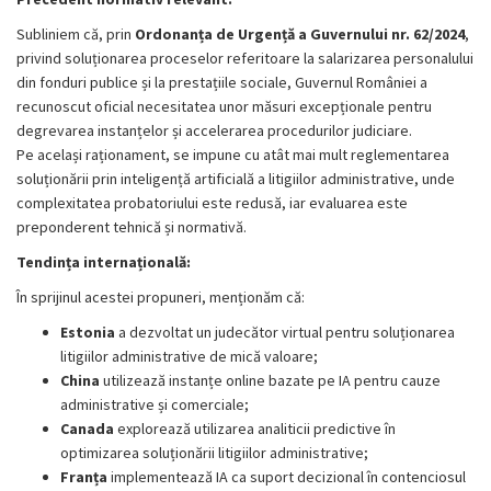
Subliniem că, prin
Ordonanța de Urgență a Guvernului nr. 62/2024
,
privind soluționarea proceselor referitoare la salarizarea personalului
din fonduri publice și la prestațiile sociale, Guvernul României a
recunoscut oficial necesitatea unor măsuri excepționale pentru
degrevarea instanțelor și accelerarea procedurilor judiciare.
Pe același raționament, se impune cu atât mai mult reglementarea
soluționării prin inteligență artificială a litigiilor administrative, unde
complexitatea probatoriului este redusă, iar evaluarea este
preponderent tehnică și normativă.
Tendința internațională:
În sprijinul acestei propuneri, menționăm că:
Estonia
a dezvoltat un judecător virtual pentru soluționarea
litigiilor administrative de mică valoare;
China
utilizează instanțe online bazate pe IA pentru cauze
administrative și comerciale;
Canada
explorează utilizarea analiticii predictive în
optimizarea soluționării litigiilor administrative;
Franța
implementează IA ca suport decizional în contenciosul