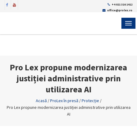
+4 021 316 1412
office@prolex.ro
MEN
Pro Lex propune modernizarea
justiției administrative prin
utilizarea AI
Acasă
/
ProLex în presă
/
Protecție
/
Pro Lex propune modernizarea justiției administrative prin utilizarea
AI