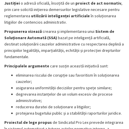
Justiției
o adresă oficială, însoțită de un
proiect de act normativ
,
prin care solicită inițierea demersurilor legislative necesare pentru
reglementarea
utilizării inteligenței artificiale
în soluționarea
litigiilor de contencios administrativ.
Propunerea vizează
crearea și implementarea unui
Sistem de
Soluționare Automată (SSA)
bazat pe inteligență artificială,
destinat soluționării cauzelor administrative cu respectarea deplină a
principiilor legalității, imparțialității, echității și protecției drepturilor
fundamentale.
Principalele argumente
care susțin această inițiativă sunt:
eliminarea riscului de corupție sau favoritism în soluționarea
cauzelor;
asigurarea uniformității deciziilor pentru spețe similare;
degrevarea instanțelor de un volum excesiv de procese
administrative;
reducerea duratei de soluționare a litigiilor;
protejarea bugetului public și a stabilității raporturilor juridice.
Proiectul de lege propus
de Sindicatul Pro Lex prevede integrarea
în sistemul automatizat a tuturor actelor normative interne, a