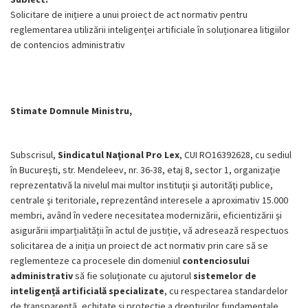
Solicitare de inițiere a unui proiect de act normativ pentru
reglementarea utilizării inteligenței artificiale în soluționarea litigiilor
de contencios administrativ
Stimate Domnule Ministru,
Subscrisul,
Sindicatul Naţional Pro Lex
, CUI RO16392628, cu sediul
în Bucureşti, str. Mendeleev, nr. 36-38, etaj 8, sector 1, organizaţie
reprezentativă la nivelul mai multor instituţii şi autorităţi publice,
centrale şi teritoriale, reprezentând interesele a aproximativ 15.000
membri, având în vedere necesitatea modernizării, eficientizării și
asigurării imparțialității în actul de justiție, vă adresează respectuos
solicitarea de a iniția un proiect de act normativ prin care să se
reglementeze ca procesele din domeniul
contenciosului
administrativ
să fie soluționate cu ajutorul
sistemelor de
inteligență artificială specializate
, cu respectarea standardelor
de transparență, echitate și protecție a drepturilor fundamentale.