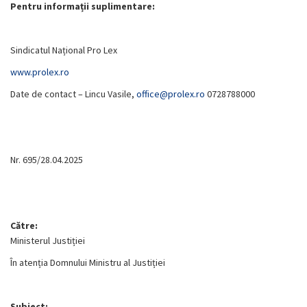
Pentru informații suplimentare:
Sindicatul Național Pro Lex
www.prolex.ro
Date de contact – Lincu Vasile,
office@prolex.ro
0728788000
Nr. 695/28.04.2025
Către:
Ministerul Justiției
În atenția Domnului Ministru al Justiției
Subiect: