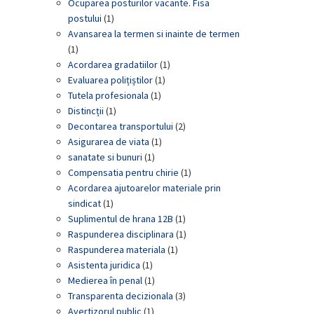
Ocuparea posturilor vacante. Fisa
postului
(1)
Avansarea la termen si inainte de termen
(1)
Acordarea gradatiilor
(1)
Evaluarea polițiștilor
(1)
Tutela profesionala
(1)
Distincții
(1)
Decontarea transportului
(2)
Asigurarea de viata
(1)
sanatate si bunuri
(1)
Compensatia pentru chirie
(1)
Acordarea ajutoarelor materiale prin
sindicat
(1)
Suplimentul de hrana 12B
(1)
Raspunderea disciplinara
(1)
Raspunderea materiala
(1)
Asistenta juridica
(1)
Medierea în penal
(1)
Transparenta decizionala
(3)
Avertizorul public
(1)