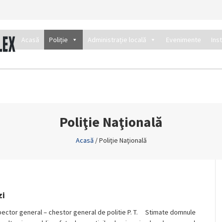
Acasă
Poliție
Administrație locală
Evenimente
Ins
Poliţie Naţională
Acasă
/
Poliţie Naţională
zi
spector general – chestor general de politie P. T. Stimate domnule