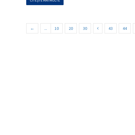
CITEȘTE MAI MULTE
←
...
10
20
30
43
44