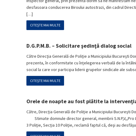
inspector general, prin prezenta dorim sa ne manifestam nemu
desfasoara conducerea Biroului autostrazi, din cadrul Directie
[…]
CITEȘTE MAI MULTE
D.G.P.M.B. – Solicitare şedinţă dialog social
Către Direcţia Generală de Poliţie a Municipiului Bucureşti
prezenta, în conformitate cu înţelegerea verbală de la întâlni
social la care vor participa liderii grupelor sindicale ale subsc
CITEȘTE MAI MULTE
Orele de noapte au fost plătite la intervenţi
Către, Direcţia Generală de Poliţie a Municipiului Bucureşti
Stimate domnule director general, membrii S.N.P,V,,Pro Le
3 Poliţie, Secţia 10 Poliţie, reclamă faptul că, deşi au desfăşu