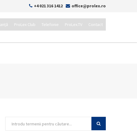
+4 021 316 1412
office@prolex.ro
tanță
ProLex Club
Telefonie
ProLex.TV
Contact