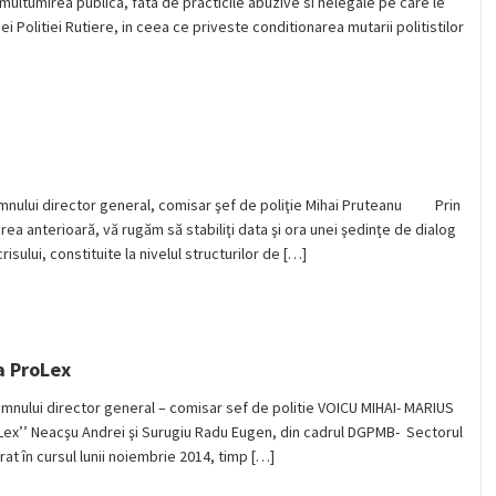
ltumirea publica, fata de practicile abuzive si nelegale pe care le
i Politiei Rutiere, in ceea ce priveste conditionarea mutarii politistilor
 Domnului director general, comisar şef de poliţie Mihai Pruteanu Prin
rea anterioară, vă rugăm să stabiliţi data şi ora unei şedinţe de dialog
risului, constituite la nivelul structurilor de […]
a ProLex
 Domnului director general – comisar sef de politie VOICU MIHAI- MARIUS
x’’ Neacşu Andrei şi Surugiu Radu Eugen, din cadrul DGPMB- Sectorul
rat în cursul lunii noiembrie 2014, timp […]