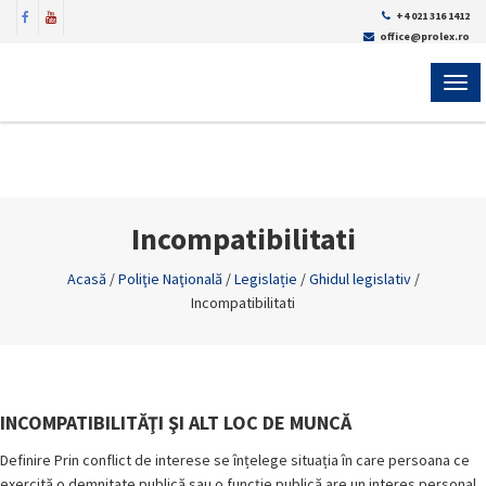
+4 021 316 1412
office@prolex.ro
MEN
Incompatibilitati
Acasă
/
Poliţie Naţională
/
Legislație
/
Ghidul legislativ
/
Incompatibilitati
INCOMPATIBILITĂŢI ŞI ALT LOC DE MUNCĂ
Definire Prin conflict de interese se înțelege situația în care persoana ce
exercită o demnitate publică sau o funcție publică are un interes personal