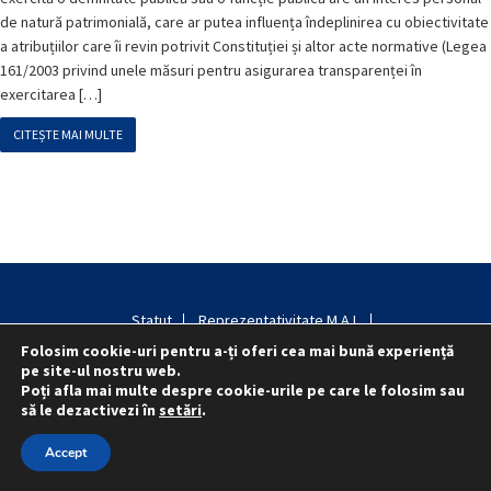
de natură patrimonială, care ar putea influența îndeplinirea cu obiectivitate
a atribuțiilor care îi revin potrivit Constituției și altor acte normative (Legea
161/2003 privind unele măsuri pentru asigurarea transparenței în
exercitarea […]
CITEȘTE MAI MULTE
Statut
Reprezentativitate M.A.I.
Reprezentativitate I.G.P.R. și I.P.J.-uri
Folosim cookie-uri pentru a-ți oferi cea mai bună experiență
Politica folosirii cookie-urilor
Politica de confidențialitate
pe site-ul nostru web.
Poți afla mai multe despre cookie-urile pe care le folosim sau
să le dezactivezi în
setări
.
© 2015 - 2022 S.N. PRO LEX.
Accept