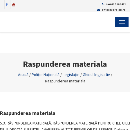
+4 021 316 1412
office@prolex.ro
MEN
Raspunderea materiala
Acasă
/
Poliţie Naţională
/
Legislație
/
Ghidul legislativ
/
Raspunderea materiala
Raspunderea materiala
5.3. RĂSPUNDEREA MATERIALĂ. RĂSPUNDEREA MATERIALĂ PENTRU CHELTUIELI
DE JUDECATĂ ȘI PENTRU AVARIEREA AUTOTURISMELOR DE SERVICIU Definire