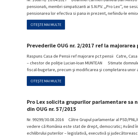
pensionati, membri simpatizanti ai S.N.P.V. ,,Pro Lex’’, ne se
pensionarea lor efectiva si pana in prezent, nefiindu-le emis
CITEȘTE MAI MULTE
Prevederile OUG nr. 2/2017 ref la majorarea p
Raspuns Casa de Pensii ref majorare pct pensii Catre, Casa d
– chestor de poliţie Lucian-Ioan MUNTEAN Stimate domnule d
fiscal-bugetare, precum şi modificarea şi completarea unor ac
CITEȘTE MAI MULTE
Pro Lex solicita grupurilor parlamentare sa n
din OUG nr. 57/2015
Nr. 99299/30.08.2016 Către Grupul parlamentar al PSD/PNL
vedere că România este stat de drept, democratic; Având în ve
echilibrului puterilor – legislativă, executivă şi judecătoreas