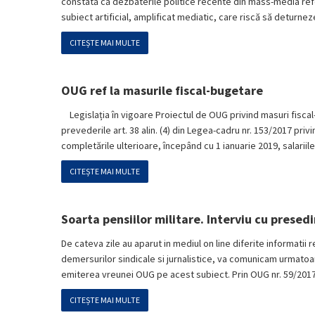
constată că dezbaterile politice recente din mass-media referi
subiect artificial, amplificat mediatic, care riscă să deturne
CITEȘTE MAI MULTE
OUG ref la masurile fiscal-bugetare
Legislația în vigoare Proiectul de OUG privind masuri fisca
prevederile art. 38 alin. (4) din Legea-cadru nr. 153/2017 privi
completările ulterioare, începând cu 1 ianuarie 2019, salariil
CITEȘTE MAI MULTE
Soarta pensiilor militare. Interviu cu pres
De cateva zile au aparut in mediul on line diferite informatii r
demersurilor sindicale si jurnalistice, va comunicam urmatoar
emiterea vreunei OUG pe acest subiect. Prin OUG nr. 59/2017 
CITEȘTE MAI MULTE