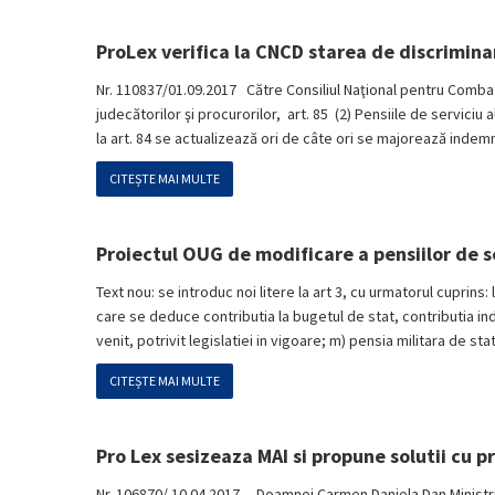
ProLex verifica la CNCD starea de discriminar
Nr. 110837/01.09.2017 Către Consiliul Naţional pentru Combat
judecătorilor şi procurorilor, art. 85 (2) Pensiile de serviciu
la art. 84 se actualizează ori de câte ori se majorează indemn
CITEȘTE MAI MULTE
Proiectul OUG de modificare a pensiilor de se
Text nou: se introduc noi litere la art 3, cu urmatorul cuprins: l
care se deduce contributia la bugetul de stat, contributia ind
venit, potrivit legislatiei in vigoare; m) pensia militara de sta
CITEȘTE MAI MULTE
Pro Lex sesizeaza MAI si propune solutii cu pr
Nr. 106870/ 10.04.2017 Doamnei Carmen Daniela Dan Ministrul