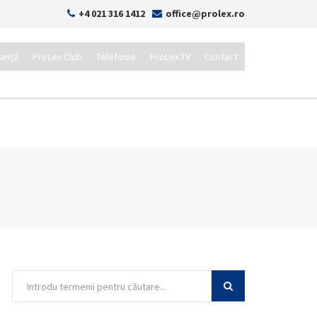
+4 021 316 1412
office@prolex.ro
tanță
ProLex Club
Telefonie
ProLex.TV
Contact