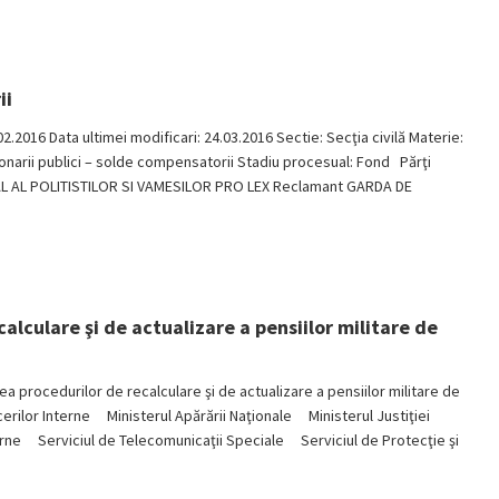
ii
.02.2016 Data ultimei modificari: 24.03.2016 Sectie: Secţia civilă Materie:
cţionarii publici – solde compensatorii Stadiu procesual: Fond Părţi
AL AL POLITISTILOR SI VAMESILOR PRO LEX Reclamant GARDA DE
lculare şi de actualizare a pensiilor militare de
 procedurilor de recalculare şi de actualizare a pensiilor militare de
lor Interne Ministerul Apărării Naţionale Ministerul Justiţiei
rne Serviciul de Telecomunicaţii Speciale Serviciul de Protecţie şi