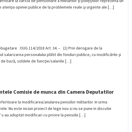
toare la vârsta de pensionare a militarilor și polițiștilor reprezintă un
ze atenția opiniei publice de la problemele reale și urgente ale […]
l-bugetare OUG 114/2018 Art. 34. – (1) Prin derogare de la
nd salarizarea personalului plătit din fonduri publice, cu modificările şi
e de bază, soldele de funcţie/salariile […]
edintele Comisie de munca din Camera Deputatilor
eferitoare la modificarea/anularea pensiilor militarilor. In urma
ele: Nu este niciun proiect de lege nou si nu se pune in discutie
s-au adoptat modificari cu privire la pensiile […]