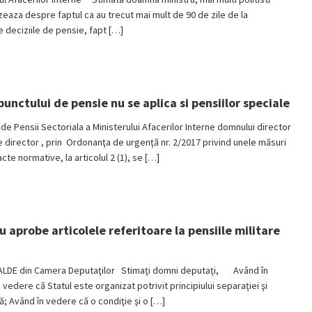
sizeaza despre faptul ca au trecut mai mult de 90 de zile de la
e deciziile de pensie, fapt […]
unctului de pensie nu se aplica si pensiilor speciale
e Pensii Sectoriala a Ministerului Afacerilor Interne domnului director
irector , prin Ordonanţa de urgenţă nr. 2/2017 privind unele măsuri
te normative, la articolul 2 (1), se […]
u aprobe articolele referitoare la pensiile militare
/ALDE din Camera Deputaţilor Stimaţi domni deputaţi, Având în
dere că Statul este organizat potrivit principiului separaţiei şi
că; Având în vedere că o condiţie şi o […]