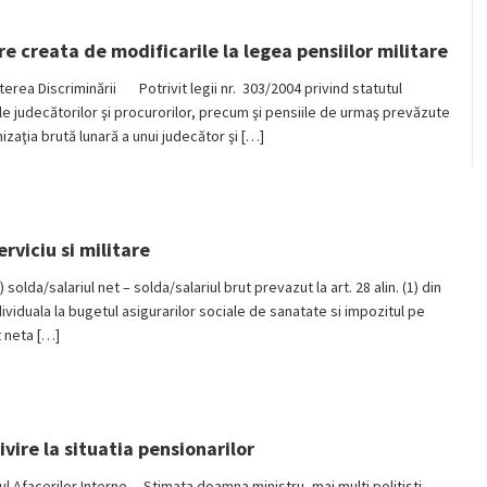
e creata de modificarile la legea pensiilor militare
erea Discriminării Potrivit legii nr. 303/2004 privind statutul
 ale judecătorilor şi procurorilor, precum şi pensiile de urmaş prevăzute
izaţia brută lunară a unui judecător şi […]
rviciu si militare
) solda/salariul net – solda/salariul brut prevazut la art. 28 alin. (1) din
ividuala la bugetul asigurarilor sociale de sanatate si impozitul pe
t neta […]
ivire la situatia pensionarilor
 Afacerilor Interne Stimata doamna ministru, mai multi politisti