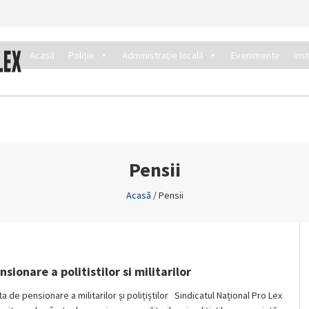
Acasă
Poliție
Administrație locală
Evenimente
Ins
Pensii
Acasă
/
Pensii
ionare a politistilor si militarilor
 de pensionare a militarilor și polițiștilor Sindicatul Național Pro Lex