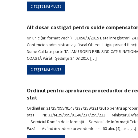
CITEȘTE MAI MULTE
Alt dosar castigat pentru solde compensator
Nr. unic (nr. format vechi) : 31058/3/2015 Data inregistrarii 24
Contencios administrativ şi fiscal Obiect: litigiu privind fun
Nume Calitate parte TALIANU SORIN PRIN SINDICATUL NATION
COASTĂ Pârât Şedinţe 24.03.2016 […]
CITEȘTE MAI MULTE
Ordinul pentru aprobarea procedurilor de reca
stat
Ordinul nr. 31/25/999/8148/237/259/221/2016 pentru aprobarea
stat Nr. 31/M.25/999/8.148/237/259/221 Ministerul Afaceri
Serviciul Român de Informaţii Serviciul de Informaţii Exte
Pază Având în vedere prevederile art. 60 alin. (4), art. […]