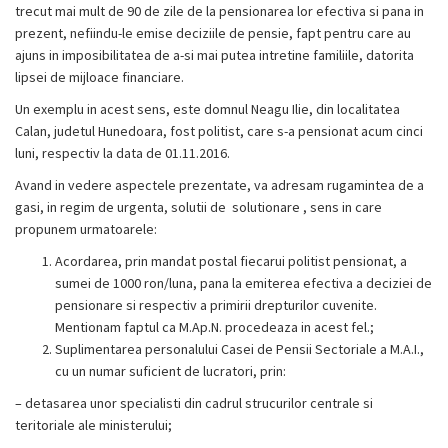
trecut mai mult de 90 de zile de la pensionarea lor efectiva si pana in
prezent, nefiindu-le emise deciziile de pensie, fapt pentru care au
ajuns in imposibilitatea de a-si mai putea intretine familiile, datorita
lipsei de mijloace financiare.
Un exemplu in acest sens, este domnul Neagu Ilie, din localitatea
Calan, judetul Hunedoara, fost politist, care s-a pensionat acum cinci
luni, respectiv la data de 01.11.2016.
Avand in vedere aspectele prezentate, va adresam rugamintea de a
gasi, in regim de urgenta, solutii de solutionare , sens in care
propunem urmatoarele:
Acordarea, prin mandat postal fiecarui politist pensionat, a
sumei de 1000 ron/luna, pana la emiterea efectiva a deciziei de
pensionare si respectiv a primirii drepturilor cuvenite.
Mentionam faptul ca M.Ap.N. procedeaza in acest fel.;
Suplimentarea personalului Casei de Pensii Sectoriale a M.A.I.,
cu un numar suficient de lucratori, prin:
– detasarea unor specialisti din cadrul strucurilor centrale si
teritoriale ale ministerului;