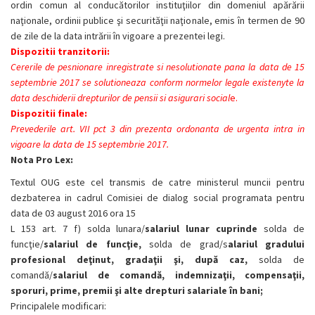
ordin comun al conducătorilor instituţiilor din domeniul apărării
naţionale, ordinii publice şi securităţii naţionale, emis în termen de 90
de zile de la data intrării în vigoare a prezentei legi.
Dispozitii tranzitorii:
Cererile de pesnionare inregistrate si nesolutionate pana la data de 15
septembrie 2017 se solutioneaza conform normelor legale existenyte la
data deschiderii drepturilor de pensii si asigurari social
e.
Dispozitii finale:
Prevederile art. VII pct 3 din prezenta ordonanta de urgenta intra in
vigoare la data de 15 septembrie 2017.
Nota Pro Lex:
Textul OUG este cel transmis de catre ministerul muncii pentru
dezbaterea in cadrul
Comisiei de dialog social programata pentru
data de 03 august 2016 ora 15
L 153 art. 7 f)
solda lunara/
salariul lunar cuprinde
solda de
funcţie/
salariul de funcţie,
solda de grad/s
alariul gradului
profesional deţinut, gradaţii şi, după caz,
solda de
comandă/
salariul de comandă, indemnizaţii, compensaţii,
sporuri, prime, premii şi alte drepturi salariale în bani;
Principalele modificari: