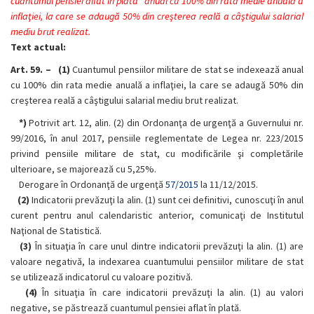
cuantumul pensiei alfat in plata” anual cu 100% din rata medie anuală a
inflaţiei, la care se adaugă 50% din creşterea reală a câştigului salarial
mediu brut realizat.
Text actual:
Art. 59. –
(1)
Cuantumul pensiilor militare de stat se indexează anual
cu 100% din rata medie anuală a inflaţiei, la care se adaugă 50% din
creşterea reală a câştigului salarial mediu brut realizat.
*)
Potrivit art. 12, alin. (2) din Ordonanţa de urgenţă a Guvernului nr.
99/2016, în anul 2017, pensiile reglementate de Legea nr. 223/2015
privind pensiile militare de stat, cu modificările şi completările
ulterioare, se majorează cu 5,25%.
Derogare în Ordonanţă de urgenţă
57/2015
la 11/12/2015.
(2)
Indicatorii prevăzuţi la alin. (1) sunt cei definitivi, cunoscuţi în anul
curent pentru anul calendaristic anterior, comunicaţi de Institutul
Naţional de Statistică.
(3)
În situaţia în care unul dintre indicatorii prevăzuţi la alin. (1) are
valoare negativă, la indexarea cuantumului pensiilor militare de stat
se utilizează indicatorul cu valoare pozitivă.
(4)
În situaţia în care indicatorii prevăzuţi la alin. (1) au valori
negative, se păstrează cuantumul pensiei aflat în plată.