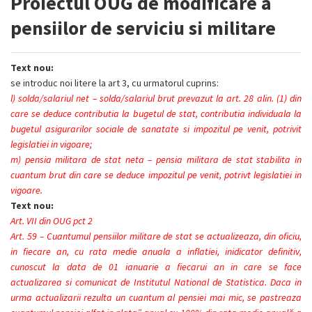
Proiectul OUG de modificare a
pensiilor de serviciu si militare
Text nou:
se introduc noi litere la art 3, cu urmatorul cuprins:
l) solda/salariul net – solda/salariul brut prevazut la art. 28 alin. (1) din
care se deduce contributia la bugetul de stat, contributia individuala la
bugetul asigurarilor sociale de sanatate si impozitul pe venit, potrivit
legislatiei in vigoare;
m) pensia militara de stat neta – pensia militara de stat stabilita in
cuantum brut din care se deduce impozitul pe venit, potrivt legislatiei in
vigoare.
Text nou:
Art. VII din OUG pct 2
Art. 59 – Cuantumul pensiilor militare de stat se actualizeaza, din oficiu,
in fiecare an, cu rata medie anuala a inflatiei, inidicator definitiv,
cunoscut la data de 01 ianuarie a fiecarui an in care se face
actualizarea si comunicat de Institutul National de Statistica. Daca in
urma actualizarii rezulta un cuantum al pensiei mai mic, se pastreaza