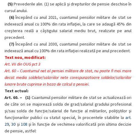
(5)
Prevederile alin. (1) se aplică şi drepturilor de pensie deschise în
cursul anului.
(6)
Începând cu anul 2021, cuantumul pensiilor militare de stat se
indexează anual cu 100% din rata inflaţiei, la care se adaugă 45% din
creşterea reală a câştigului salarial mediu brut, realizate pe anul
precedent.
(7)
Începând cu anul 2030, cuantumul pensiilor militare de stat se
indexează anual cu 100% din rata inflaţiei realizată pe anul precedent.
Text nou, modificat:
Art. VII din OUG pct 3
Art. 60 – Cuantumul net al pensiei militare de stat, nu poate fi mai mare
decat media soldelor/salariilor nete corespunzatoare soldelor/salariilor
lunare brute cuprinse in baza de calcul a pensiei.
Text actual:
Art. 60. –
(1)
Cuantumul pensiilor militare de stat se actualizează ori
de câte ori se majorează solda de grad/salariul gradului profesional
şi/sau solda de funcţie/salariul de funcţie al militarilor, poliţiştilor şi
funcţionarilor publici cu statut special, în procentele stabilite la
art.
29
,
30
şi
108
şi în funcţie de vechimea valorificată prin ultima decizie
de pensie, astfel: