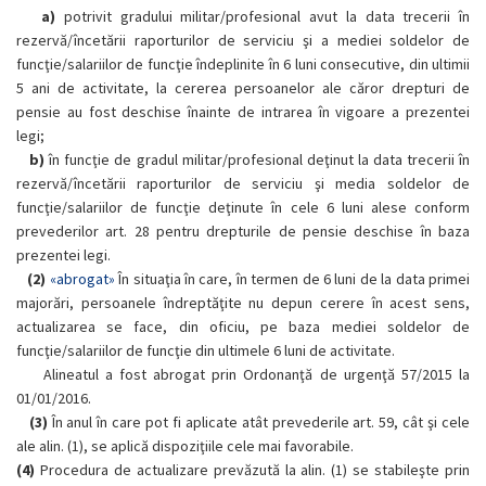
a)
potrivit gradului militar/profesional avut la data trecerii în
rezervă/încetării raporturilor de serviciu şi a mediei soldelor de
funcţie/salariilor de funcţie îndeplinite în 6 luni consecutive, din ultimii
5 ani de activitate, la cererea persoanelor ale căror drepturi de
pensie au fost deschise înainte de intrarea în vigoare a prezentei
legi;
b)
în funcţie de gradul militar/profesional deţinut la data trecerii în
rezervă/încetării raporturilor de serviciu şi media soldelor de
funcţie/salariilor de funcţie deţinute în cele 6 luni alese conform
prevederilor art. 28 pentru drepturile de pensie deschise în baza
prezentei legi.
(2)
«abrogat»
În situaţia în care, în termen de 6 luni de la data primei
majorări, persoanele îndreptăţite nu depun cerere în acest sens,
actualizarea se face, din oficiu, pe baza mediei soldelor de
funcţie/salariilor de funcţie din ultimele 6 luni de activitate.
Alineatul a fost abrogat prin Ordonanţă de urgenţă 57/2015 la
01/01/2016.
(3)
În anul în care pot fi aplicate atât prevederile art. 59, cât şi cele
ale alin. (1), se aplică dispoziţiile cele mai favorabile.
(4)
Procedura de actualizare prevăzută la alin. (1) se stabileşte prin