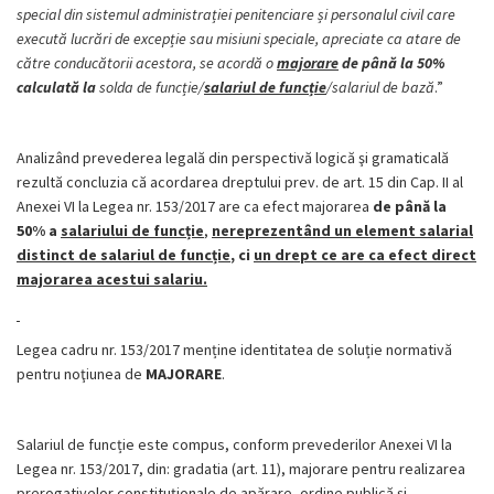
special din sistemul administrației penitenciare și personalul civil care
execută lucrări de excepție sau misiuni speciale, apreciate ca atare de
către conducătorii acestora, se acordă o
majorare
de până la 50%
calculată la
solda de funcție/
salariul de funcție
/salariul de bază
.”
Analizând prevederea legală din perspectivă logică şi gramaticală
rezultă concluzia că acordarea dreptului prev. de art. 15 din Cap. II al
Anexei VI la Legea nr. 153/2017 are ca efect majorarea
de până la
50% a
salariului de funcție
,
nereprezentând un element salarial
distinct de salariul de funcție
, ci
un drept ce are ca efect direct
majorarea acestui salariu.
Legea cadru nr. 153/2017 menține identitatea de soluție normativă
pentru noţiunea de
MAJORARE
.
Salariul de funcție este compus, conform prevederilor Anexei VI la
Legea nr. 153/2017, din: gradatia (art. 11), majorare pentru realizarea
prerogativelor constituționale de apărare, ordine publică și