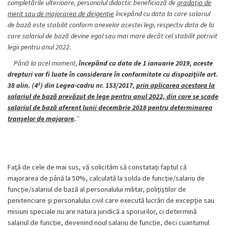
completările ulterioare, personalul didactic beneficiază de
gradaţia de
merit sau de majorarea de dirigenţie
începând cu data la care salariul
de bază este stabilit conform anexelor acestei legi, respectiv data de la
care salariul de bază devine egal sau mai mare decât cel stabilit potrivit
legii pentru anul 2022.
Până la acel moment,
începând cu data de 1 ianuarie 2019, aceste
drepturi vor fi luate în considerare în conformitate cu dispoziţiile art.
1
38 alin. (4
) din Legea-cadru nr. 153/2017,
prin aplicarea acestora la
salariul de bază prevăzut de lege pentru anul 2022, din care se scade
salariul de bază aferent lunii decembrie 2018 pentru determinarea
tranşelor de majorare
.
”
Faţă de cele de mai sus, vă solicităm să constataţi faptul că
majorarea de până la 50%, calculată la solda de funcţie/salariu de
funcţie/salariul de bază al personalului militar, poliţiştilor de
penitenciare şi personalului civil care execută lucrări de excepţie sau
misiuni speciale nu are natura juridică a sporurilor, ci determină
salariul de funcţie, devenind noul salariu de funcţie, deci cuantumul