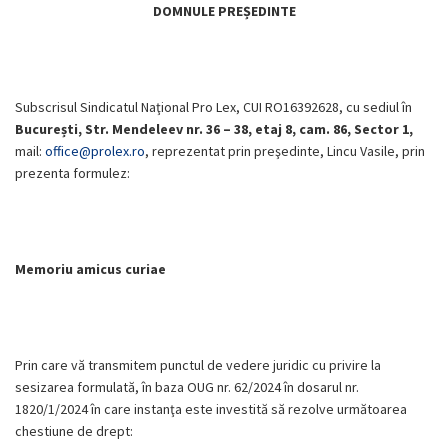
DOMNULE PREȘEDINTE
Subscrisul Sindicatul Naţional Pro Lex, CUI RO16392628, cu sediul în
București, Str. Mendeleev nr. 36 – 38, etaj 8, cam. 86, Sector 1,
mail:
office@prolex.ro
, reprezentat prin preşedinte, Lincu Vasile, prin
prezenta formulez:
Memoriu amicus curiae
Prin care vă transmitem punctul de vedere juridic cu privire la
sesizarea formulată, în baza OUG nr. 62/2024 în dosarul nr.
1820/1/2024 în care instanţa este investită să rezolve următoarea
chestiune de drept: