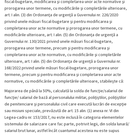
fiscal-bugetare, modificarea şi completarea unor acte normative şi
prorogarea unor termene, cu modificările şi completările ulterioare,
art. I alin. (3) din Ordonanţa de urgenţă a Guvernului nr. 226/2020
privind unele măsuri fiscal-bugetare şi pentru modificarea şi
completarea unor acte normative şi prorogarea unor termene, cu
modificările ulterioare, art. I alin. (5) din Ordonanţa de urgenţă a
Guvernului nr. 130/2021 privind unele măsuri fiscal-bugetare,
prorogarea unor termene, precum şi pentru modificarea şi
completarea unor acte normative, cu modificările şi completările
ulterioare, art. I alin. (5) din Ordonanţa de urgenţă a Guvernului nr.
168/2022 privind unele măsuri fiscal-bugetare, prorogarea unor
termene, precum şi pentru modificarea şi completarea unor acte
normative, cu modificările şi completările ulterioare, stabileşte că:
Majorarea de până la 50%, calculată la solda de funcţie/salariul de
funcţie/ salariul de bază al personalului militar, poliţiştilor, poliţiştilor
de penitenciare şi personalului civil care execută lucrări de excepţie
sau misiuni speciale, prevăzută de art. 15 alin. (1) anexa nr. VI din
Legea-cadru nr. 153/2017, nu este inclusă în categoria elementelor
sistemului de salarizare care fac parte, potrivit legii, din solda lunară/
salariul brut lunar, astfel încât cuantumul acesteia nu este supus