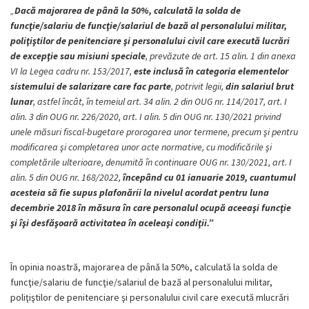
„
Dacă majorarea de până la 50%, calculată la solda de
funcţie/salariu de funcţie/salariul de bază al personalului militar,
poliţiştilor de penitenciare şi personalului civil care execută lucrări
de excepţie sau misiuni speciale
, prevăzute de art. 15 alin. 1 din anexa
VI la Legea cadru nr. 153/2017,
este inclusă în categoria elementelor
sistemului de salarizare care fac parte
, potrivit legii,
din salariul brut
lunar
, astfel încât, în temeiul art. 34 alin. 2 din OUG nr. 114/2017, art. I
alin. 3 din OUG nr. 226/2020, art. I alin. 5 din OUG nr. 130/2021 privind
unele măsuri fiscal-bugetare prorogarea unor termene, precum şi pentru
modificarea şi completarea unor acte normative, cu modificările şi
completările ulterioare, denumită în continuare OUG nr. 130/2021, art. I
alin. 5 din OUG nr. 168/2022,
începând cu 01 ianuarie 2019, cuantumul
acesteia să fie supus plafonării la nivelul acordat pentru luna
decembrie 2018 în măsura în care personalul ocupă aceeaşi funcţie
şi îşi desfăşoară activitatea în aceleaşi condiţii.”
În opinia noastră, majorarea de până la 50%, calculată la solda de
funcţie/salariu de funcţie/salariul de bază al personalului militar,
poliţiştilor de penitenciare şi personalului civil care execută mlucrări