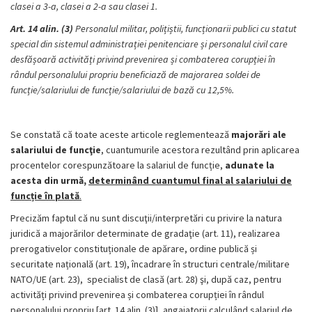
clasei a 3-a, clasei a 2-a sau clasei 1.
Art. 14 alin. (3)
Personalul militar, polițiștii, funcționarii publici cu statut
special din sistemul administrației penitenciare și personalul civil care
desfășoară activități privind prevenirea și combaterea corupției în
rândul personalului propriu beneficiază de majorarea soldei de
funcție/salariului de funcție/salariului de bază cu 12,5%.
Se constată că toate aceste articole reglementează
majorări ale
salariului de funcţie
, cuantumurile acestora rezultând prin aplicarea
procentelor corespunzătoare la salariul de funcție,
adunate la
acesta din urmă,
determinând cuantumul final al salariului de
funcție în plată
.
Precizăm faptul că nu sunt discuţii/interpretări cu privire la natura
juridică a majorărilor determinate de gradaţie (art. 11), realizarea
prerogativelor constituționale de apărare, ordine publică și
securitate națională (art. 19), încadrare în structuri centrale/militare
NATO/UE (art. 23), specialist de clasă (art. 28) şi, după caz, pentru
activități privind prevenirea și combaterea corupției în rândul
personalului propriu [art. 14 alin. (3)], angajatorii calculând salariul de