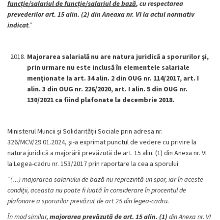
funcție/salariul de funcție/salariul de bază
, cu respectarea
prevederilor art. 15 alin. (2) din Aneaxa nr. VI la actul normativ
indicat
.”
Majorarea salarială nu are natura juridică a sporurilor şi,
prin urmare nu este inclusă în elementele salariale
menţionate la art. 34 alin. 2 din OUG nr. 114/2017, art. I
alin. 3 din OUG nr. 226/2020, art. I alin. 5 din OUG nr.
130/2021 ca fiind plafonate la decembrie 2018.
Ministerul Muncii și Solidarității Sociale prin adresa nr.
326/MCV/29.01.2024, şi-a exprimat punctul de vedere cu privire la
natura juridică a majorării prevăzută de art. 15 alin. (1) din Anexa nr. VI
la Legea-cadru nr. 153/2017 prin raportare la cea a sporului:
”(…) majorarea salariului de bază nu reprezintă un spor, iar în aceste
condiții, aceasta nu poate fi luată în considerare în procentul de
plafonare a sporurilor prevăzut de art 25 din legea-cadru.
În mod similar,
majorarea prevăzută de art. 15 alin. (1)
din Anexa nr. VI