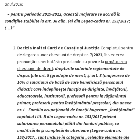
anul 2018;
– pentru perioada 2019-2022, această
majorare
se acordă în
condiţiile stabilite la art. 38 alin. (4) din Legea-cadru nr. 153/2017;
(…)”
Decizia Înaltei Curți de Casație și Justiție
Completul pentru
dezlegarea unor chestiuni de drept nr.
7/2021
, în vederea
pronunţării unei hotărâri prealabile cu privire la
următoarea
chestiune de drept
:
drepturile salariale reglementate de
dispoziţiile art. 5 (gradaţie de merit) şi art. 8 (majorarea de
10% a salariului de bază de care beneficiază personalul
didactic care îndeplineşte funcţia de diriginte, învăţătorii,
educatoarele, institutorii, profesorii pentru învăţământul
primar, profesorii pentru învăţământul preşcolar) din anexa
nr. I – Familia ocupaţională de funcţii bugetare „Învăţământ”
capitolul I lit. B din Legea-cadru nr. 153/2017 privind
salarizarea personalului plătit din fonduri publice, cu
modificările şi completările ulterioare (Legea-cadru nr.
153/2017),
sunt incluse în categoria „celelalte elemente ale