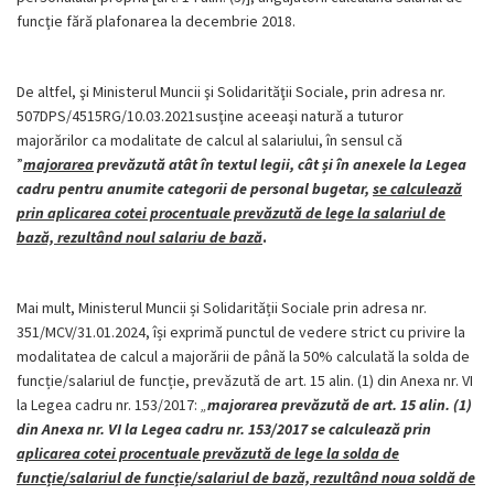
funcţie fără plafonarea la decembrie 2018.
De altfel, şi Ministerul Muncii şi Solidarităţii Sociale, prin adresa nr.
507DPS/4515RG/10.03.2021susţine aceeaşi natură a tuturor
majorărilor ca modalitate de calcul al salariului, în sensul că
”
majorarea
prevăzută atât în textul legii, cât și în anexele la Legea
cadru pentru anumite categorii de personal bugetar,
se calculează
prin aplicarea cotei procentuale prevăzută de lege la salariul de
bază, rezultând noul salariu de bază
.
Mai mult, Ministerul Muncii și Solidarității Sociale prin adresa nr.
351/MCV/31.01.2024, își exprimă punctul de vedere strict cu privire la
modalitatea de calcul a majorării de până la 50% calculată la solda de
funcție/salariul de funcție, prevăzută de art. 15 alin. (1) din Anexa nr. VI
la Legea cadru nr. 153/2017:
„
majorarea prevăzută de art. 15 alin. (1)
din Anexa nr. VI la Legea cadru nr. 153/2017 se calculează prin
aplicarea cotei procentuale prevăzută de lege la solda de
funcție/salariul de funcție/salariul de bază, rezultând noua soldă de