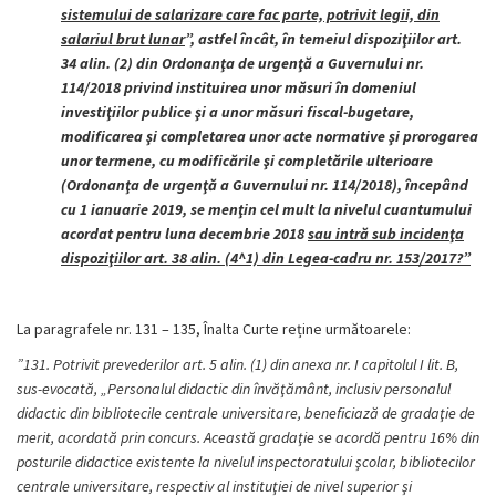
sistemului de salarizare care fac parte, potrivit legii, din
salariul brut lunar
”, astfel încât, în temeiul dispoziţiilor art.
34 alin. (2) din Ordonanţa de urgenţă a Guvernului nr.
114/2018 privind instituirea unor măsuri în domeniul
investiţiilor publice şi a unor măsuri fiscal-bugetare,
modificarea şi completarea unor acte normative şi prorogarea
unor termene, cu modificările şi completările ulterioare
(Ordonanţa de urgenţă a Guvernului nr. 114/2018), începând
cu 1 ianuarie 2019, se menţin cel mult la nivelul cuantumului
acordat pentru luna decembrie 2018
sau intră sub incidenţa
dispoziţiilor art. 38 alin. (4^1) din Legea-cadru nr. 153/2017?”
La paragrafele nr. 131 – 135, Înalta Curte reține următoarele:
”131. Potrivit prevederilor art. 5 alin. (1) din anexa nr. I capitolul I lit. B,
sus-evocată, „Personalul didactic din învăţământ, inclusiv personalul
didactic din bibliotecile centrale universitare, beneficiază de gradaţie de
merit, acordată prin concurs. Această gradaţie se acordă pentru 16% din
posturile didactice existente la nivelul inspectoratului şcolar, bibliotecilor
centrale universitare, respectiv al instituţiei de nivel superior şi