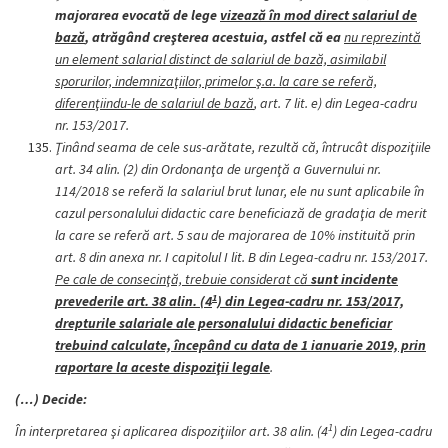
majorarea evocată de lege
vizează în mod direct salariul de
bază
, atrăgând creşterea acestuia, astfel că ea
nu reprezintă
un element salarial distinct de salariul de bază, asimilabil
sporurilor, indemnizaţiilor, primelor ş.a. la care se referă,
diferenţiindu-le de salariul de bază
, art. 7 lit. e) din Legea-cadru
nr. 153/2017.
Ţinând seama de cele sus-arătate, rezultă că, întrucât dispoziţiile
art. 34 alin. (2) din Ordonanţa de urgenţă a Guvernului nr.
114/2018 se referă la salariul brut lunar, ele nu sunt aplicabile în
cazul personalului didactic care beneficiază de gradaţia de merit
la care se referă art. 5 sau de majorarea de 10% instituită prin
art. 8 din anexa nr. I capitolul I lit. B din Legea-cadru nr. 153/2017.
Pe cale de consecinţă, trebuie considerat că
sunt incidente
1
prevederile art. 38 alin. (4
) din Legea-cadru nr. 153/2017,
drepturile salariale ale personalului didactic beneficiar
trebuind calculate, începând cu data de 1 ianuarie 2019, prin
raportare la aceste dispoziţii legale
.
(…) Decide:
1
În interpretarea şi aplicarea dispoziţiilor art. 38 alin. (4
) din Legea-cadru