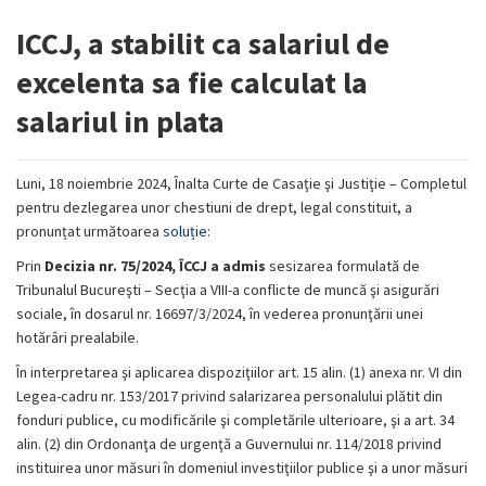
ICCJ, a stabilit ca salariul de
excelenta sa fie calculat la
salariul in plata
Luni, 18 noiembrie 2024, Înalta Curte de Casaţie şi Justiţie – Completul
pentru dezlegarea unor chestiuni de drept, legal constituit, a
pronunțat următoarea
soluție
:
Prin
Decizia nr. 75/2024, ÎCCJ a admis
sesizarea formulată de
Tribunalul Bucureşti – Secţia a VIII-a conflicte de muncă şi asigurări
sociale, în dosarul nr. 16697/3/2024, în vederea pronunţării unei
hotărâri prealabile.
În interpretarea şi aplicarea dispoziţiilor art. 15 alin. (1) anexa nr. VI din
Legea-cadru nr. 153/2017 privind salarizarea personalului plătit din
fonduri publice, cu modificările şi completările ulterioare, şi a art. 34
alin. (2) din Ordonanţa de urgenţă a Guvernului nr. 114/2018 privind
instituirea unor măsuri în domeniul investiţiilor publice şi a unor măsuri