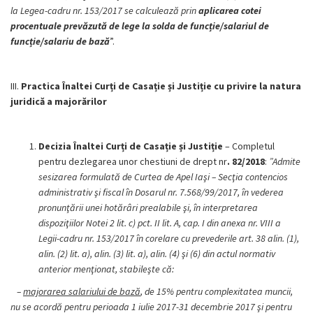
la Legea-cadru nr. 153/2017 se calculează prin
aplicarea cotei
procentuale prevăzută de lege la solda de funcție/salariul de
funcție/salariu de bază
”.
III.
Practica Înaltei Curți de Casație și Justiție cu privire la natura
juridică a majorărilor
Decizia Înaltei Curți de Casație și Justiție
– Completul
pentru dezlegarea unor chestiuni de drept nr
. 82/2018
:
”Admite
sesizarea formulată de Curtea de Apel Iaşi – Secţia contencios
administrativ şi fiscal în Dosarul nr. 7.568/99/2017, în vederea
pronunţării unei hotărâri prealabile şi, în interpretarea
dispoziţiilor Notei 2 lit. c) pct. II lit. A, cap. I din anexa nr. VIII a
Legii-cadru nr. 153/2017 în corelare cu prevederile art. 38 alin. (1),
alin. (2) lit. a), alin. (3) lit. a), alin. (4) şi (6) din actul normativ
anterior menţionat, stabileşte că:
–
majorarea salariului de bază
, de 15% pentru complexitatea muncii,
nu se acordă pentru perioada 1 iulie 2017-31 decembrie 2017 şi pentru