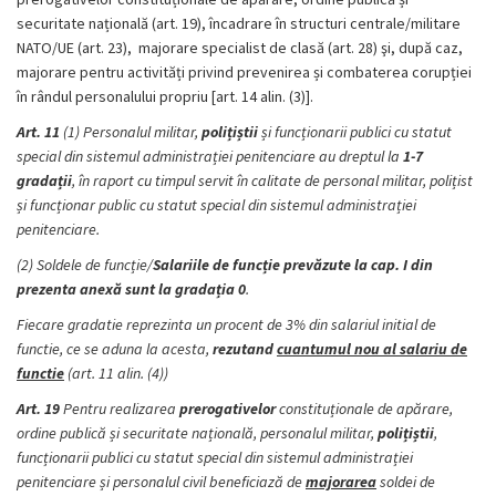
securitate națională (art. 19), încadrare în structuri centrale/militare
NATO/UE (art. 23), majorare specialist de clasă (art. 28) şi, după caz,
majorare pentru activități privind prevenirea și combaterea corupției
în rândul personalului propriu [art. 14 alin. (3)].
Art. 11
(1) Personalul militar,
polițiștii
și funcționarii publici cu statut
special din sistemul administrației penitenciare au dreptul la
1-7
gradații
, în raport cu timpul servit în calitate de personal militar, polițist
și funcționar public cu statut special din sistemul administrației
penitenciare.
(2) Soldele de funcție/
Salariile de funcție prevăzute la cap. I din
prezenta anexă sunt la gradația 0
.
Fiecare gradatie reprezinta un procent de 3% din salariul initial de
functie, ce se aduna la acesta,
rezutand
cuantumul nou al salariu de
functie
(art. 11 alin. (4))
Art. 19
Pentru realizarea
prerogativelor
constituționale de apărare,
ordine publică și securitate națională, personalul militar,
polițiștii
,
funcționarii publici cu statut special din sistemul administrației
penitenciare și personalul civil beneficiază de
majorarea
soldei de