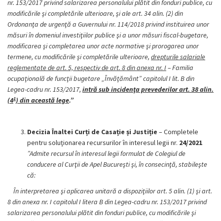
nr. 153/2017 privind salarizarea personalului plătit din fonduri publice, cu
modificările şi completările ulterioare, şi ale art. 34 alin. (2) din
Ordonanţa de urgenţă a Guvernului nr. 114/2018 privind instituirea unor
măsuri în domeniul investiţiilor publice şi a unor măsuri fiscal-bugetare,
modificarea şi completarea unor acte normative şi prorogarea unor
termene, cu modificările şi completările ulterioare,
drepturile salariale
reglementate de art. 5, respectiv de art. 8 din anexa nr. I
– Familia
ocupaţională de funcţii bugetare „Învăţământ” capitolul I lit. B din
Legea-cadru nr. 153/2017,
intră sub incidenţa prevederilor art. 38 alin.
1
(4
) din această lege
.”
Decizia Înaltei Curți de Casație și Justiție
– Completele
pentru soluţionarea recursurilor în interesul legii nr.
24/2021
”Admite recursul în interesul legii formulat de Colegiul de
conducere al Curţii de Apel Bucureşti şi, în consecinţă, stabileşte
că:
În interpretarea şi aplicarea unitară a dispoziţiilor art. 5 alin. (1) şi art.
8 din anexa nr. I capitolul I litera B din Legea-cadru nr. 153/2017 privind
salarizarea personalului plătit din fonduri publice, cu modificările şi