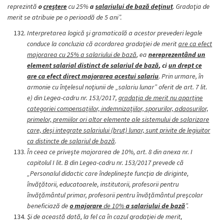
reprezintă
o
creştere
cu 25%
a
salariului de bază deţinut
. Gradaţia de
merit se atribuie pe o perioadă de 5 ani”.
Interpretarea logică şi gramaticală a acestor prevederi legale
conduce la concluzia că acordarea gradaţiei de merit
are ca efect
majorarea cu 25% a salariului de bază
, ea
nereprezentând un
element salarial distinct de salariul de bază
, ci
un drept ce
are ca efect direct majorarea acestui salariu
. Prin urmare, în
armonie cu înţelesul noţiunii de „salariu lunar” oferit de art. 7 lit.
e) din Legea-cadru nr. 153/2017,
gradaţia de merit nu aparţine
categoriei compensaţiilor, indemnizaţiilor, sporurilor, adaosurilor,
primelor, premiilor ori altor elemente ale sistemului de salarizare
care, deşi integrate salariului (brut) lunar, sunt privite de legiuitor
ca distincte de salariul de bază
.
În ceea ce priveşte majorarea de 10%, art. 8 din anexa nr. I
capitolul I lit. B din Legea-cadru nr. 153/2017 prevede că
„Personalul didactic care îndeplineşte funcţia de diriginte,
învăţătorii, educatoarele, institutorii, profesorii pentru
învăţământul primar, profesorii pentru învăţământul preşcolar
beneficiază de
o majorare
de 10%
a salariului de bază
”.
Şi de această dată, la fel ca în cazul gradaţiei de merit,