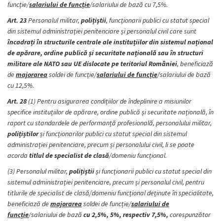
funcție/
salariului de funcție
/salariului de bază cu 7,5%.
Art. 23
Personalul militar,
polițiștii
, funcționarii publici cu statut special
din sistemul administrației penitenciare și personalul civil care sunt
încadrați în structurile centrale ale instituțiilor din sistemul național
de apărare, ordine publică și securitate națională sau în structuri
militare ale NATO sau UE dislocate pe teritoriul României
, beneficiază
de
majorarea
soldei de funcție/
salariului de funcție
/salariului de bază
cu 12,5%.
Art. 28
(1) Pentru asigurarea condițiilor de îndeplinire a misiunilor
specifice instituțiilor de apărare, ordine publică și securitate națională, în
raport cu standardele de performanță profesională, personalului militar,
polițiștilor
și funcționarilor publici cu statut special din sistemul
administrației penitenciare, precum și personalului civil, li se poate
acorda
titlul de specialist de clasă
/domeniu funcțional.
(3) Personalul militar,
polițiștii
și funcționarii publici cu statut special din
sistemul administrației penitenciare, precum și personalul civil, pentru
titlurile de specialist de clasă/domeniu funcțional deținute în specialitate,
beneficiază de
majorarea
soldei de funcție/
salariului de
funcție
/salariului de bază
cu 2,5%, 5%, respectiv 7,5%,
corespunzător