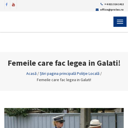
+4 021 316 1412
office@prolex.ro
MEN
Femeile care fac legea in Galati!
Acasă
/
Știri pagina principală Poliţie Locală
/
Femeile care fac legea in Galati!