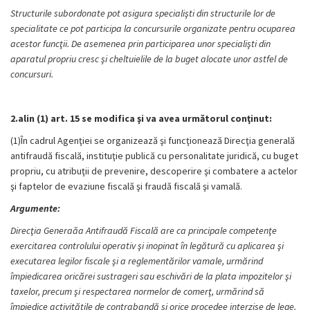
Structurile subordonate pot asigura specialişti din structurile lor de
specialitate ce pot participa la concursurile organizate pentru ocuparea
acestor funcţii. De asemenea prin participarea unor specialişti din
aparatul propriu cresc şi cheltuielile de la buget alocate unor astfel de
concursuri.
2.alin (1) art. 15 se modifica şi va avea următorul conţinut:
(1)În cadrul Agenţiei se organizează şi funcţionează Direcţia generală
antifraudă fiscală,
instituţie publică cu personalitate juridică, cu buget
propriu
, cu atribuţii de prevenire, descoperire şi combatere a actelor
şi faptelor de evaziune fiscală şi fraudă fiscală şi vamală.
Argumente:
Direcţia Generaăa Antifraudă Fiscală are ca principale competenţe
exercitarea controlului operativ şi inopinat în legătură cu aplicarea şi
executarea legilor fiscale şi a reglementărilor vamale, urmărind
împiedicarea oricărei sustrageri sau eschivări de la plata impozitelor şi
taxelor, precum şi respectarea normelor de comerţ, urmărind să
împiedice activităţile de contrabandă şi orice procedee interzise de lege.