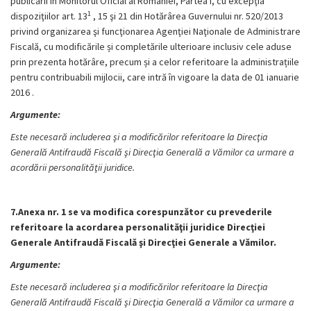
publicării în Monitorul Oficial al României, Partea I, cu excepţia
1
dispoziţiilor art. 13
, 15 şi 21 din Hotărârea Guvernului nr. 520/2013
privind organizarea şi funcţionarea Agenţiei Naţionale de Administrare
Fiscală, cu modificările și completările ulterioare inclusiv cele aduse
prin prezenta hotărâre, precum și a celor referitoare la administrațiile
pentru contribuabili mijlocii, care intră în vigoare la data de 01 ianuarie
2016 .
Argumente:
Este necesară includerea şi a modificărilor referitoare la Direcţia
Generală Antifraudă Fiscală şi Direcţia Generală a Vămilor ca urmare a
acordării personalităţii juridice.
7.Anexa nr. 1 se va modifica corespunzător cu prevederile
referitoare la acordarea personalităţii juridice Direcţiei
Generale Antifraudă Fiscală şi Direcţiei Generale a Vămilor.
Argumente:
Este necesară includerea şi a modificărilor referitoare la Direcţia
Generală Antifraudă Fiscală şi Direcţia Generală a Vămilor ca urmare a