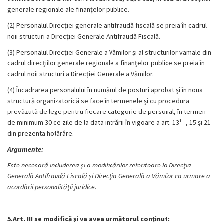
generale regionale ale finanțelor publice.
(2) Personalul Direcției generale antifraudă fiscală se preia în cadrul
noii structuri a Direcţiei Generale Antifraudă Fiscală.
(3) Personalul Direcției Generale a Vămilor şi al structurilor vamale din
cadrul direcţiilor generale regionale a finanţelor publice se preia în
cadrul noii structuri a Direcției Generale a Vămilor.
(4) Încadrarea personalului în numărul de posturi aprobat şi în noua
structură organizatorică se face în termenele şi cu procedura
prevăzută de lege pentru fiecare categorie de personal, în termen
1
de minimum 30 de zile de la data intrării în vigoare a art. 13
, 15 şi 21
din prezenta hotărâre.
Argumente:
Este necesară includerea şi a modificărilor referitoare la Direcţia
Generală Antifraudă Fiscală şi Direcţia Generală a Vămilor ca urmare a
acordării personalităţii juridice.
5.Art. III se modifică şi va avea următorul conţinut: