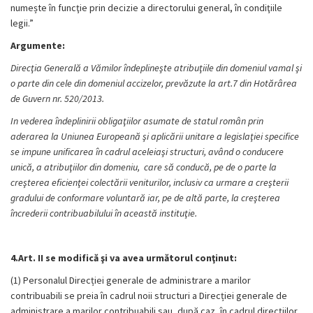
numește în funcţie prin decizie a directorului general, în condiţiile
legii.”
Argumente:
Direcţia Generală a Vămilor î
ndeplineşte atribuţiile din domeniul vamal şi
o parte din cele din domeniul accizelor, prevăzute la art.7 din Hotărârea
de Guvern nr. 520/2013.
In vederea îndeplinirii obligaţiilor asumate de statul român prin
aderarea la Uniunea Europeană şi aplicării unitare a legislaţiei specifice
se impune unificarea în cadrul aceleiaşi structuri, având o conducere
unică, a atribuţiilor din domeniu, care să conducă, pe de o parte la
creşterea eficienţei colectării veniturilor, inclusiv ca urmare a creşterii
gradului de conformare voluntară iar, pe de altă parte, la creşterea
încrederii contribuabilului în această instituţie.
4.Art. II se modifică şi va avea următorul conţinut:
(1) Personalul Direcției generale de administrare a marilor
contribuabili se preia în cadrul noii structuri a Direcției generale de
administrare a marilor contribuabili sau, după caz, în cadrul direcțiilor