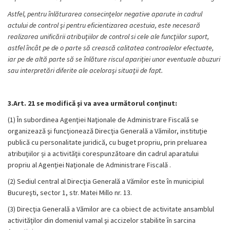
Astfel, pentru înlăturarea consecinţelor negative aparute in cadrul
actului de control şi pentru eficientizarea acestuia, este necesară
realizarea unificării atribuţiilor de control si cele ale funcţiilor suport,
astfel încât pe de o parte să crească calitatea controalelor efectuate,
iar pe de altă parte să se înlăture riscul apariţiei unor eventuale abuzuri
sau interpretări diferite ale aceloraşi situaţii de fapt.
3.Art. 21 se modifică şi va avea următorul conţinut:
(1) În subordinea Agenţiei Naţionale de Administrare Fiscală se
organizează şi funcţionează Direcţia Generală a Vămilor, instituţie
publică cu personalitate juridică, cu buget propriu, prin preluarea
atribuţiilor și a activităţii corespunzătoare din cadrul aparatului
propriu al Agenţiei Naţionale de Administrare Fiscală .
(2) Sediul central al Direcţia Generală a Vămilor este în municipiul
Bucureşti, sector 1, str. Matei Millo nr. 13.
(3) Direcţia Generală a Vămilor are ca obiect de activitate ansamblul
activităţilor din domeniul vamal şi accizelor stabilite în sarcina