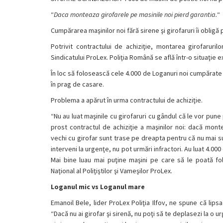
“
Daca monteaza girofarele pe masinile noi pierd garantia.
“
Cumpărarea maşinilor noi fără sirene şi girofaruri îi obligă p
Potrivit contractului de achiziţie, montarea girofarur
Sindicatului ProLex. Poliţia Română se află într-o situaţie 
În loc să folosească cele 4.000 de Loganuri noi cumpărate de
în prag de casare.
Problema a apărut în urma contractului de achiziţie.
“Nu au luat maşinile cu girofaruri cu gândul că le vor pun
prost contractul de achiziţie a maşinilor noi: dacă monte
vechi cu girofar sunt trase pe dreapta pentru că nu mai s
interveni la urgenţe, nu pot urmări infractori. Au luat 4.000 d
Mai bine luau mai puţine maşini pe care să le poată folo
Naţional al Poliţiştilor şi Vameşilor ProLex.
Loganul mic vs Loganul mare
Emanoil Bele, lider ProLex Poliţia Ilfov, ne spune că lipsa
“Dacă nu ai girofar şi sirenă, nu poţi să te deplasezi la o 