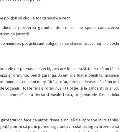
e poliţişti să circule tot cu maşinile vechi.
ilor duce la pierderea garanţiei de trei ani, ne spune conducerea
extrem de jenantă.
 minister, poliţiştii sunt obligaţi să se chinuie tot cu maşinile vechi
e pe cele de pe maşinile vechi, pe care le casează. Numai că au făcut
ază girofarurile, pierd garanţia. Avem o situaţie penibilă, maşinile
unt bune, iar cele noi merg fără girofar, ceea ce înseamnă că nu pot
e Loganuri, toate fără girofaruri, şi la Poliţie, şi la Jandarmi şi la ISU.
si oamenii”, ne-a declarat Vasile Lincu, preşedintele Sindicatului
 girofarurilor face ca autoturismele noi să fie aproape inutilizabile.
urgenţă pentru că pui în pericol siguranţa circulaţiei, legea prevede să