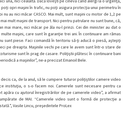
nici una, nici cealaltă. Dacă loveşti pe cineva când alergi la o urgenţă,
poți opri maşini în trafic, nu poţi asigura protecţia unui perimetru în
noi nu au nici măcar CASCO. Mai mult, sunt maşini cu motor de 1,2 pe
t mai mult maşini de transport. Nici pentru patrulare nu sunt bune, că,
mai mare, nici măcar pe ăla nu-l prinzi. Cei din minister au dat o
 multe maşini, care sunt în garanţie trei ani. În continuare am rămas
 sunt piese. Faci comandă în teritoriu să-ţi aducă o piesă, aştepţi
 treci pe dreapta. Maşinile vechi pe care le avem sunt într-o stare de
oturisme sunt în prag de casare. Poliţiştii plătesc în continuare bani
periodică a maşinilor”, ne-a precizat Emanoil Bele.
 decis ca, de la anul, să le cumpere tuturor poliţiştilor camere video
ace instituţia, o s-o facem noi. Camerele sunt necesare pentru ca
t apăra cu ajutorul înregistrărilor de pe camerele video”, a afirmat
st cumpărate de MAI. “Camerele video sunt o formă de protecţie a
stată.”, Vasile Lincu, preşedintele ProLex