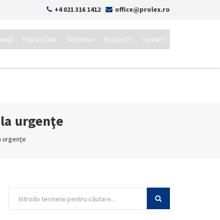
+4 021 316 1412
office@prolex.ro
tanță
ProLex Club
Telefonie
ProLex.TV
Contact
 la urgenţe
la urgenţe