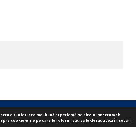
ntru a-ți oferi cea mai bună experiență pe site-ul nostru web.
.I.
Reprezentativitate I.G.P.R. și I.P.J.-uri
Politica folosirii cookie-urilo
spre cookie-urile pe care le folosim sau să le dezactivezi în
setări
.
© 2015 - 2022 S.N. PRO LEX.