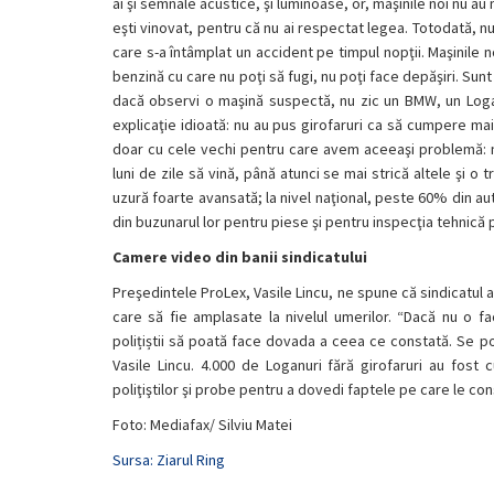
ai şi semnale acustice, şi luminoase, or, maşinile noi nu au 
eşti vinovat, pentru că nu ai respectat legea. Totodată, nu 
care s-a întâmplat un accident pe timpul nopţii. Maşinile 
benzină cu care nu poţi să fugi, nu poţi face depăşiri. Sun
dacă observi o maşină suspectă, nu zic un BMW, un Logan 
explicaţie idioată: nu au pus girofaruri ca să cumpere mai
doar cu cele vechi pentru care avem aceeaşi problemă: nu
luni de zile să vină, până atunci se mai strică altele şi o
uzură foarte avansată; la nivel naţional, peste 60% din aut
din buzunarul lor pentru piese şi pentru inspecţia tehnică 
Camere video din banii sindicatului
Preşedintele ProLex, Vasile Lincu, ne spune că sindicatul a
care să fie amplasate la nivelul umerilor. “Dacă nu o f
polițiștii să poată face dovada a ceea ce constată. Se po
Vasile Lincu. 4.000 de Loganuri fără girofaruri au fo
poliţiştilor şi probe pentru a dovedi faptele pe care le con
Foto: Mediafax/ Silviu Matei
Sursa: Ziarul Ring