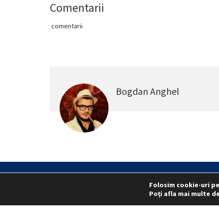
Comentarii
comentarii
Bogdan Anghel
Folosim cookie-uri pe
Statut
Reprezentativitate M.A
Poți afla mai multe de