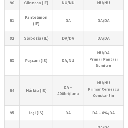
90
Găneasa (IF)
NU/NU
NU/NU
Pantelimon
91
DA
DA/DA
(IF)
92
Slobozia (IL)
DA/DA
DA/DA
NU/DA
Primar Pantazi
93
Paşcani (IS)
DA/NU
Dumitru
NU/NU
DA –
Primar Cernescu
94
Hârlău (IS)
400lei/luna
Constantin
95
Iaşi (IS)
DA
DA – 6%/DA
DA/DA