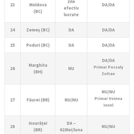
zile
23
Moldova
DA/DA
efectiv
(BC)
lucrate
24
Zemeş (BC)
DA
DA/DA
25
Poduri (BC)
DA
DA/DA
DA/DA
Marghita
Primar Pocsaly
26
NU
(BH)
Zoltan
NU/NU
Primar Voinea
27
Făurei (BR)
NU/NU
Ionel
Insurăţei
DA –
28
NU/NU
(BR)
620lei/luna