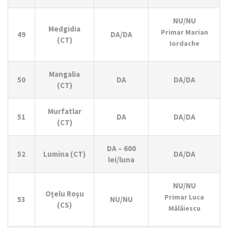
NU/NU
Medgidia
Primar Marian
49
DA/DA
(CT)
Iordache
Mangalia
50
DA
DA/DA
(CT)
Murfatlar
51
DA
DA/DA
(CT)
DA – 600
52
Lumina (CT)
DA/DA
lei/luna
NU/NU
Oţelu Roşu
Primar Luca
53
NU/NU
(CS)
Mălăiescu