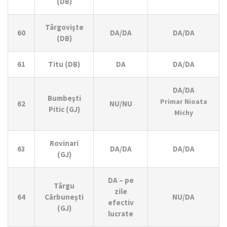
(DB)
Târgovişte
60
DA/DA
DA/DA
(DB)
61
Titu (DB)
DA
DA/DA
DA/DA
Bumbeşti
Primar Nioata
62
NU/NU
Pitic (GJ)
Michy
Rovinari
63
DA/DA
DA/DA
(GJ)
DA – pe
Târgu
zile
64
Cărbuneşti
NU/DA
efectiv
(GJ)
lucrate