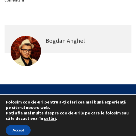
Bogdan Anghel
Statut
Reprezentativitate M.A.I.
Folosim cookie-uri pentru a-ți oferi cea mai bună experiență
Reprezentativitate I.G.P.R. și I.P.J.-uri
pe site-ul nostru web.
Poți afla mai multe despre cookie-urile pe care le folosim sau
Politica folosirii cookie-urilor
Politica de confidențialitate
să le dezactivezi în
setări
.
© 2015 - 2022 S.N. PRO LEX.
Accept