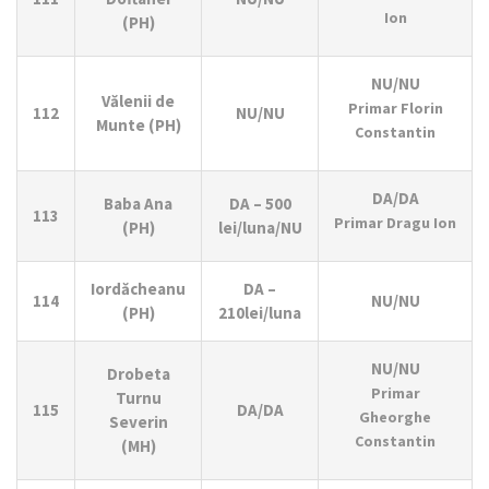
Ion
(PH)
NU/NU
Vălenii de
Primar Florin
112
NU/NU
Munte (PH)
Constantin
DA/DA
Baba Ana
DA – 500
113
Primar Dragu Ion
(PH)
lei/luna/NU
Iordăcheanu
DA –
114
NU/NU
(PH)
210lei/luna
NU/NU
Drobeta
Primar
Turnu
115
DA/DA
Gheorghe
Severin
Constantin
(MH)