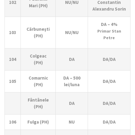
102
NU/NU
Constantin
Mari (PH)
Alexandru Sorin
DA – 4%
Cărbuneşti
Primar Stan
103
NU/NU
(PH)
Petre
Colgeac
104
DA
DA/DA
(PH)
Comarnic
DA – 500
105
DA/DA
(PH)
lei/luna
Fântânele
DA
DA/DA
(PH)
106
Fulga (PH)
NU
DA/DA