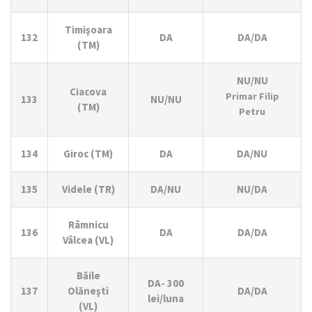
Timişoara
132
DA
DA/DA
(TM)
NU/NU
Ciacova
Primar Filip
133
NU/NU
(TM)
Petru
134
Giroc (TM)
DA
DA/NU
135
Videle (TR)
DA/NU
NU/DA
Râmnicu
136
DA
DA/DA
Vâlcea (VL)
Băile
DA- 300
137
Olăneşti
DA/DA
lei/luna
(VL)