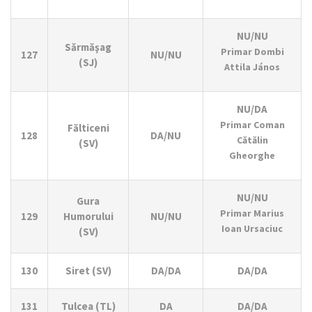
NU/NU
Sărmăşag
Primar Dombi
127
NU/NU
(SJ)
Attila János
NU/DA
Primar Coman
Fălticeni
128
DA/NU
Cătălin
(SV)
Gheorghe
NU/NU
Gura
Primar Marius
129
Humorului
NU/NU
Ioan Ursaciuc
(SV)
130
Siret (SV)
DA/DA
DA/DA
131
Tulcea (TL)
DA
DA/DA