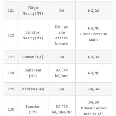
Târgu
121
DA
NU/DA
Neamţ (NT)
DA – pe
NU/NU
Vânători
zile
Primar Petrariu
122
Neamţ (NT)
efectiv
Maria
lucrate
123
Roman (NT)
DA
NU/DA
Săbăoani
DA 540
124
NU/NU
(NT)
lei/luna
125
Odoreu (SM)
DA
DA/DA
DA/DA
Sanislău
DA 450
Primar Kardoşi
126
(SM)
lei/luna/NU
Ioan Zoltán