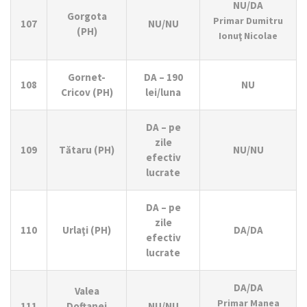
NU/DA
Gorgota
Primar Dumitru
107
NU/NU
(PH)
Ionuţ Nicolae
Gornet-
DA – 190
108
NU
Cricov (PH)
lei/luna
DA – pe
zile
109
Tătaru (PH)
NU/NU
efectiv
lucrate
DA – pe
zile
110
Urlaţi (PH)
DA/DA
efectiv
lucrate
DA/DA
Valea
Primar Manea
111
Doftanei
NU/NU