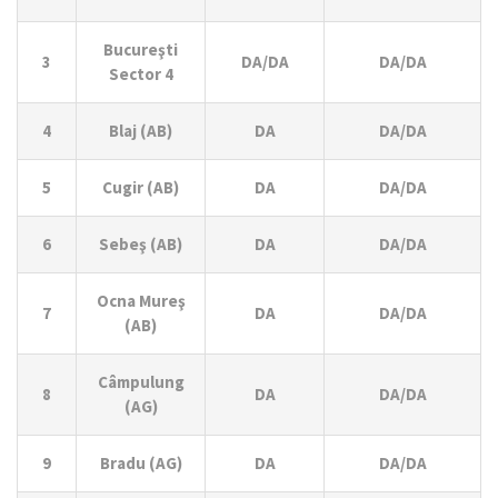
Bucureşti
3
DA/DA
DA/DA
Sector 4
4
Blaj (AB)
DA
DA/DA
5
Cugir (AB)
DA
DA/DA
6
Sebeş (AB)
DA
DA/DA
Ocna Mureş
7
DA
DA/DA
(AB)
Câmpulung
8
DA
DA/DA
(AG)
9
Bradu (AG)
DA
DA/DA