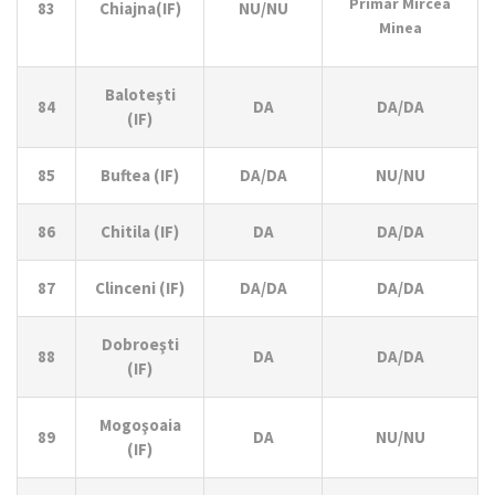
Primar Mircea
83
Chiajna(IF)
NU/NU
Minea
Baloteşti
84
DA
DA/DA
(IF)
85
Buftea (IF)
DA/DA
NU/NU
86
Chitila (IF)
DA
DA/DA
87
Clinceni (IF)
DA/DA
DA/DA
Dobroeşti
88
DA
DA/DA
(IF)
Mogoşoaia
89
DA
NU/NU
(IF)