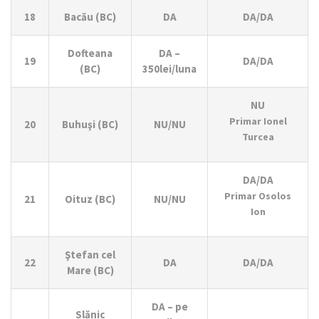
18
Bacău (BC)
DA
DA/DA
Dofteana
DA –
19
DA/DA
(BC)
350lei/luna
NU
Primar Ionel
20
Buhuşi (BC)
NU/NU
Turcea
DA/DA
Primar Osolos
21
Oituz (BC)
NU/NU
Ion
Ştefan cel
22
DA
DA/DA
Mare (BC)
DA – pe
Slănic