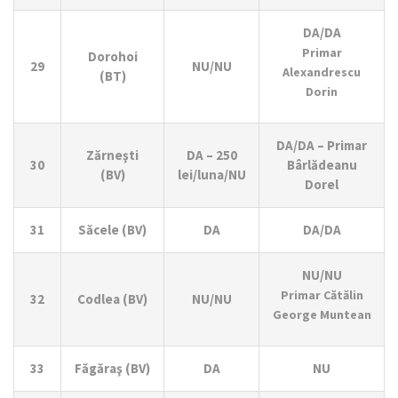
DA/DA
Primar
Dorohoi
29
NU/NU
Alexandrescu
(BT)
Dorin
DA/DA – Primar
Zărneşti
DA – 250
30
Bârlădeanu
(BV)
lei/luna/NU
Dorel
31
Săcele (BV)
DA
DA/DA
NU/NU
Primar Cătălin
32
Codlea (BV)
NU/NU
George Muntean
33
Făgăraş (BV)
DA
NU