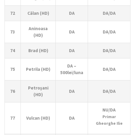
72
Călan (HD)
DA
DA/DA
Aninoasa
73
DA
DA/DA
(HD)
74
Brad (HD)
DA
DA/DA
DA –
75
Petrila (HD)
DA/DA
500lei/luna
Petroşani
76
DA
DA/DA
(HD)
NU/DA
Primar
77
Vulcan (HD)
DA
Gheorghe Ilie