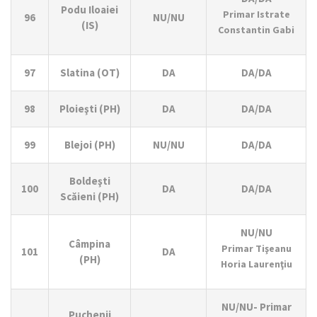
Podu Iloaiei
Primar Istrate
96
NU/NU
(IS)
Constantin Gabi
97
Slatina (OT)
DA
DA/DA
98
Ploieşti (PH)
DA
DA/DA
99
Blejoi (PH)
NU/NU
DA/DA
Boldeşti
100
DA
DA/DA
Scăieni (PH)
NU/NU
Câmpina
Primar Tişeanu
101
DA
(PH)
Horia Laurenţiu
NU/NU- Primar
Puchenii