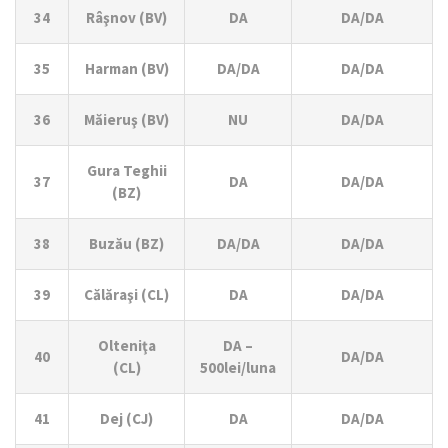
34
Râşnov (BV)
DA
DA/DA
35
Harman (BV)
DA/DA
DA/DA
36
Măieruş (BV)
NU
DA/DA
Gura Teghii
37
DA
DA/DA
(BZ)
38
Buzău (BZ)
DA/DA
DA/DA
39
Călăraşi (CL)
DA
DA/DA
Olteniţa
DA –
40
DA/DA
(CL)
500lei/luna
41
Dej (CJ)
DA
DA/DA