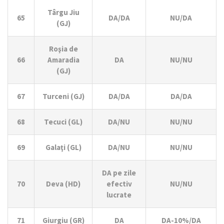
Târgu Jiu
65
DA/DA
NU/DA
(GJ)
Roşia de
66
Amaradia
DA
NU/NU
(GJ)
67
Turceni (GJ)
DA/DA
DA/DA
68
Tecuci (GL)
DA/NU
NU/NU
69
Galaţi (GL)
DA/NU
NU/NU
DA pe zile
70
Deva (HD)
efectiv
NU/NU
lucrate
71
Giurgiu (GR)
DA
DA-10%/DA