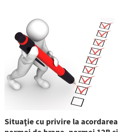
Situaţie cu privire la acordarea
normei de hrana, normei 12B şi