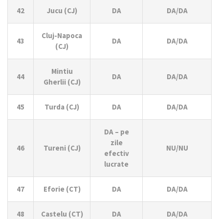
42
Jucu (CJ)
DA
DA/DA
Cluj-Napoca
43
DA
DA/DA
(CJ)
Mintiu
44
DA
DA/DA
Gherlii (CJ)
45
Turda (CJ)
DA
DA/DA
DA – pe
zile
46
Tureni (CJ)
NU/NU
efectiv
lucrate
47
Eforie (CT)
DA
DA/DA
48
Castelu (CT)
DA
DA/DA