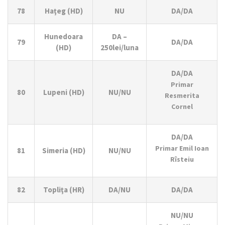
78
Haţeg (HD)
NU
DA/DA
Hunedoara
DA –
79
DA/DA
(HD)
250lei/luna
DA/DA
Primar
80
Lupeni (HD)
NU/NU
Resmerita
Cornel
DA/DA
Primar Emil Ioan
81
Simeria (HD)
NU/NU
Rîsteiu
82
Topliţa (HR)
DA/NU
DA/DA
NU/NU