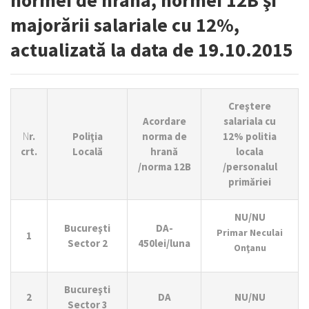
majorării salariale cu 12%,
actualizată la data de 19.10.2015
Creştere
Acordare
salariala cu
N
r.
Poliţia
norma de
12%
politia
crt.
Locală
hrană
locala
/norma 12B
/personalul
primăriei
NU/NU
Bucureşti
DA-
Primar Neculai
1
Sector 2
450lei/luna
Onţanu
Bucureşti
2
DA
NU/NU
Sector 3