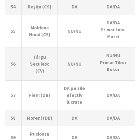
54
Reşiţa (CS)
DA
DA/DA
DA/DA
Moldova
Primar Lupu
55
NU/NU
Nouă (CS)
Matei
NU/NU
Târgu
Primar Tibor
56
Secuiesc
NU/NU
Bokor
(CV)
DA pe zile
57
Fieni (DB)
efectiv
DA/DA
lucrate
58
Moreni (DB)
DA
DA/DA
Pucioasa
59
DA
DA/DA