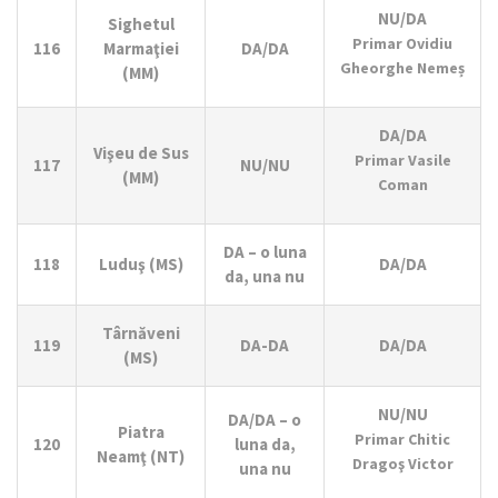
NU/DA
Sighetul
Primar Ovidiu
116
Marmaţiei
DA/DA
Gheorghe Nemeș
(MM)
DA/DA
Vişeu de Sus
Primar Vasile
117
NU/NU
(MM)
Coman
DA – o luna
118
Luduş (MS)
DA/DA
da, una nu
Târnăveni
119
DA-DA
DA/DA
(MS)
NU/NU
DA/DA – o
Piatra
Primar Chitic
120
luna da,
Neamţ (NT)
Dragoş Victor
una nu