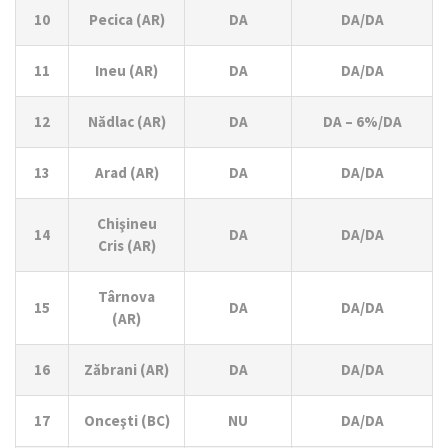
10
Pecica (AR)
DA
DA/DA
11
Ineu (AR)
DA
DA/DA
12
Nădlac (AR)
DA
DA – 6%/DA
13
Arad (AR)
DA
DA/DA
Chişineu
14
DA
DA/DA
Cris (AR)
Târnova
15
DA
DA/DA
(AR)
16
Zăbrani (AR)
DA
DA/DA
17
Onceşti (BC)
NU
DA/DA