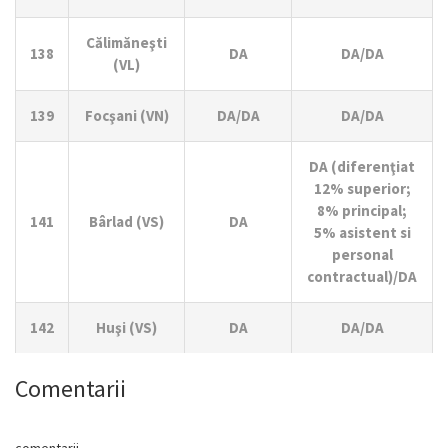
Călimăneşti
138
DA
DA/DA
(VL)
139
Focşani (VN)
DA/DA
DA/DA
DA (diferenţiat
12% superior;
8% principal;
141
Bârlad (VS)
DA
5% asistent si
personal
contractual)/DA
142
Huşi (VS)
DA
DA/DA
Comentarii
comentarii