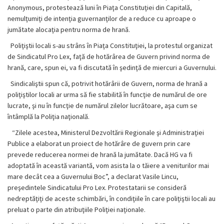
Anonymous, protestează luni în Piaţa Constituţiei din Capitală,
nemulţumiţi de intenţia guvernanţilor de a reduce cu aproape o
jumătate alocaţia pentru norma de hrană.
Poliţiştii locali s-au strâns în Piaţa Constituţiei, la protestul organizat
de Sindicatul Pro Lex, faţă de hotărârea de Guvern privind norma de
hrană, care, spun ei, va fi discutată în şedinţă de miercuri a Guvernului.
Sindicaliştii spun că, potrivit hotărârii de Guvern, norma de hrană a
poliţiştilor locali ar urma să fie stabilită în funcţie de numărul de ore
lucrate, şi nu în funcţie de numărul zilelor lucrătoare, aşa cum se
întâmplă la Poliţia naţională.
“Zilele acestea, Ministerul Dezvoltării Regionale şi Administraţiei
Publice a elaborat un proiect de hotărâre de guvern prin care
prevede reducerea normei de hrană la jumătate. Dacă HG va fi
adoptată în această variantă, vom asista la o tăiere a veniturilor mai
mare decât cea a Guvernului Boc”, a declarat Vasile Lincu,
preşedintele Sindicatului Pro Lex. Protestatarii se consideră
nedreptăţiţi de aceste schimbări, în condiţiile în care poliţiştii locali au
preluat o parte din atribuţiile Poliţiei naţionale.