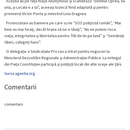
Aceştia au pe faţă măşti Anonymous şi scandează “Domnul Oprea, nu
uita, şi Locala e a ta”, aceeaşi lozincă fiind adaptată şi pentru
premierul Victor Ponta şi ministrul Liviu Dragnea.
Protestatarii au bannere pe care scrie “SOS poliţistul român”, “Mai
bine nu mai furaţi, decât hrana să ne-o tăiaţi”, “Nu ne putem risca
viaţa, integritatea şi libertatea pentru 700 de lei pe lună” şi “Semănaţi
tăieri, culegeţi haos”.
O delegaţie a Sindicatului Pro Lex a intrat pentru negoceri la
Ministerul Dezvoltării Regionale şi Administraţiei Publice. La mitingul
din Piaţa Constituţiei participă şi poliţişti locali din alte oraşe ale ţării.
Sursa agentia.org
Comentarii
comentarii