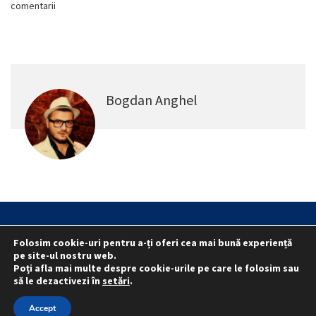
comentarii
Bogdan Anghel
Statut
Reprezentativitate M.A.I.
Folosim cookie-uri pentru a-ți oferi cea mai bună experiență
Reprezentativitate I.G.P.R. și I.P.J.-uri
pe site-ul nostru web.
Poți afla mai multe despre cookie-urile pe care le folosim sau
Politica folosirii cookie-urilor
Politica de confidențialitate
să le dezactivezi în
setări
.
© 2015 - 2022 S.N. PRO LEX.
Accept