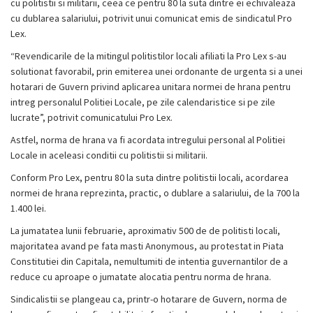
cu politistii si militarii, ceea ce pentru 80 la suta dintre ei echivaleaza
cu dublarea salariului, potrivit unui comunicat emis de sindicatul Pro
Lex.
“Revendicarile de la mitingul politistilor locali afiliati la Pro Lex s-au
solutionat favorabil, prin emiterea unei ordonante de urgenta si a unei
hotarari de Guvern privind aplicarea unitara normei de hrana pentru
intreg personalul Politiei Locale, pe zile calendaristice si pe zile
lucrate”, potrivit comunicatului Pro Lex.
Astfel, norma de hrana va fi acordata intregului personal al Politiei
Locale in aceleasi conditii cu politistii si militarii.
Conform Pro Lex, pentru 80 la suta dintre politistii locali, acordarea
normei de hrana reprezinta, practic, o dublare a salariului, de la 700 la
1.400 lei.
La jumatatea lunii februarie, aproximativ 500 de de politisti locali,
majoritatea avand pe fata masti Anonymous, au protestat in Piata
Constitutiei din Capitala, nemultumiti de intentia guvernantilor de a
reduce cu aproape o jumatate alocatia pentru norma de hrana.
Sindicalistii se plangeau ca, printr-o hotarare de Guvern, norma de