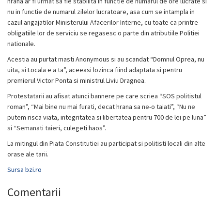
hrana ar fi urmat sa fie stabilita in functie de numarul de ore lucrate si
nu in functie de numarul zilelor lucratoare, asa cum se intampla in
cazul angajatilor Ministerului Afacerilor Interne, cu toate ca printre
obligatiile lor de serviciu se regasesc o parte din atributiile Politiei
nationale.
Acestia au purtat masti Anonymous si au scandat “Domnul Oprea, nu
uita, si Locala e a ta”, aceeasi lozinca fiind adaptata si pentru
premierul Victor Ponta si ministrul Liviu Dragnea.
Protestatarii au afisat atunci bannere pe care scriea “SOS politistul
roman”, “Mai bine nu mai furati, decat hrana sa ne-o taiati”, “Nu ne
putem risca viata, integritatea si libertatea pentru 700 de lei pe luna”
si “Semanati taieri, culegeti haos”.
La mitingul din Piata Constitutiei au participat si politisti locali din alte
orase ale tarii.
Sursa bzi.ro
Comentarii