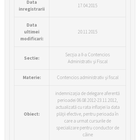
Data
17.04.2015
inregistrarii
Data
ultimei
20.11.2015
modificari:
Secţia a II-a Contencios
Sectie:
Administrativ şi Fiscal
Materie:
Contencios administrativ şi fiscal
indemnizaţia de delegare aferentă
perioadei 06.08.2012-23.11.2012,
actualizată cu rata inflaţiei la data
Obiect:
plăţii efective, pentru perioada în
care a urmat cursurile de
specializare pentru conductor de
câine