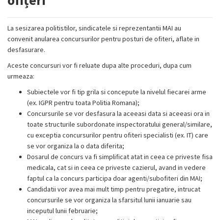
La sesizarea politistilor, sindicatele si reprezentantii MAI au
convenit anularea concursurilor pentru posturi de ofiteri, aflate in
desfasurare.
Aceste concursuri vor fi reluate dupa alte proceduri, dupa cum
urmeaza:
Subiectele vor fi tip grila si concepute la nivelul fiecarei arme
(ex. IGPR pentru toata Politia Romana);
Concursurile se vor desfasura la aceeasi data si aceeasi ora in
toate structurile subordonate inspectoratului general/similare,
cu exceptia concursurilor pentru ofiteri specialisti (ex. IT) care
se vor organiza la o data diferita;
Dosarul de concurs va fi simplificat atat in ceea ce priveste fisa
medicala, cat si in ceea ce priveste cazierul, avand in vedere
faptul ca la concurs participa doar agenti/subofiteri din MAI;
Candidatii vor avea mai mult timp pentru pregatire, intrucat
concursurile se vor organiza la sfarsitul lunii ianuarie sau
inceputul lunii februarie;