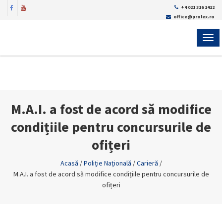
+4 021 316 1412
office@prolex.ro
MEN
M.A.I. a fost de acord să modifice
condițiile pentru concursurile de
ofițeri
Acasă
/
Poliţie Naţională
/
Carieră
/
M.A.I. a fost de acord să modifice condițiile pentru concursurile de
ofițeri