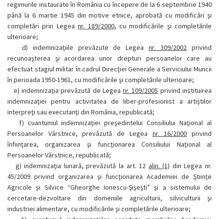
regimurile instaurate în România cu începere de la 6 septembrie 1940
până la 6 martie 1945 din motive etnice, aprobată cu modificări şi
completări prin Legea
nr. 189/2000
, cu modificările şi completările
ulterioare;
d)
indemnizaţiile prevăzute de Legea
nr. 309/2002
privind
recunoaşterea şi acordarea unor drepturi persoanelor care au
efectuat stagiul militar în cadrul Direcţiei Generale a Serviciului Muncii
în perioada 1950-1961, cu modificările şi completările ulterioare;
e)
indemnizaţia prevăzută de Legea
nr. 109/2005
privind instituirea
indemnizaţiei pentru activitatea de liber-profesionist a artiştilor
interpreţi sau executanţi din România, republicată;
f)
cuantumul indemnizaţiei preşedintelui Consiliului Naţional al
Persoanelor Vârstnice, prevăzută de Legea
nr. 16/2000
privind
înfiinţarea, organizarea şi funcţionarea Consiliului Naţional al
Persoanelor Vârstnice, republicată;
g)
indemnizaţia lunară, prevăzută la art. 12
alin. (1)
din Legea nr.
45/2009 privind organizarea şi funcţionarea Academiei de Ştiinţe
Agricole şi Silvice “Gheorghe Ionescu-Şişeşti” şi a sistemului de
cercetare-dezvoltare din domeniile agriculturii, silviculturii şi
industriei alimentare, cu modificările şi completările ulterioare;