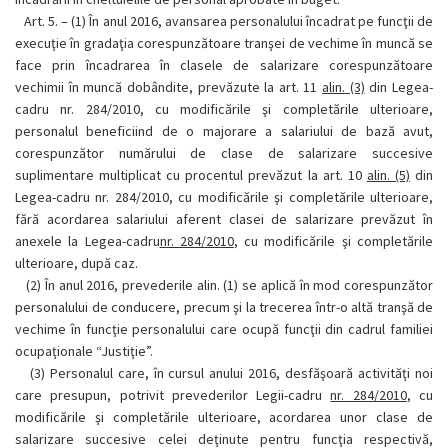
Art. 5. –
(1)
În anul 2016, avansarea personalului încadrat pe funcţii de
execuţie în gradaţia corespunzătoare tranşei de vechime în muncă se
face prin încadrarea în clasele de salarizare corespunzătoare
vechimii în muncă dobândite, prevăzute la art. 11
alin. (3)
din Legea-
cadru nr. 284/2010, cu modificările şi completările ulterioare,
personalul beneficiind de o majorare a salariului de bază avut,
corespunzător numărului de clase de salarizare succesive
suplimentare multiplicat cu procentul prevăzut la art. 10
alin. (5)
din
Legea-cadru nr. 284/2010, cu modificările şi completările ulterioare,
fără acordarea salariului aferent clasei de salarizare prevăzut în
anexele la Legea-cadru
nr. 284/2010
, cu modificările şi completările
ulterioare, după caz.
(2)
În anul 2016, prevederile alin. (1) se aplică în mod corespunzător
personalului de conducere, precum şi la trecerea într-o altă tranşă de
vechime în funcţie personalului care ocupă funcţii din cadrul familiei
ocupaţionale “Justiţie”.
(3)
Personalul care, în cursul anului 2016, desfăşoară activităţi noi
care presupun, potrivit prevederilor Legii-cadru
nr. 284/2010
, cu
modificările şi completările ulterioare, acordarea unor clase de
salarizare succesive celei deţinute pentru funcţia respectivă,