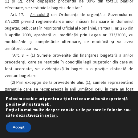
(1) şi (2), care depăşesc procentul de 90% din totalul plăţilor
efectuate, se restituie la bugetul de stat.”
Art. 17. –
Articolul 8
din Ordonanţa de urgenţă a Guvernului nr.
37/2008 privind reglementarea unor măsuri financiare în domeniul
bugetar, publicată în Monitorul Oficial al României, Partea I, nr. 276 din
8 aprilie 2008, aprobată cu modificări prin Legea
nr. 275/2008
, cu
modificările şi completările ulterioare, se modifică şi va avea
următorul cuprins:
“Art. 8. –
(1) Sumele provenite din finanţarea bugetară a anilor
precedenţi, care se restituie în condiţiile legii bugetelor din care au
fost acordate, se evidenţiază în buget la o poziţie distinctă de
venituri bugetare.
(2) Prin excepţie de la prevederile alin. (1), sumele reprezentând
garanţiile care se recuperează în anii următori celui în care au fost
constituite de către Ministerul Afacerilor Externe pentru contracte de
Folosim cookie-uri pentru a-ți oferi cea mai bună experiență
închiriere privind spaţiile de lucru şi locuinţele de serviciu din cadrul
pe site-ul nostru web.
misiunilor diplomatice, oficiilor consulare şi institutelor culturale
Poți afla mai multe despre cookie-urile pe care le folosim sau
să le dezactivezi în
setări
.
româneşti din străinătate se virează într-un cont de disponibil al
Ministerului Afacerilor Externe şi pot fi utilizate cu aceeaşi destinaţie
Accept
pentru plata unor noi garanţii. Angajarea, ordonanţarea şi plata
garanţiilor din contul de disponibil se fac în limita soldului acestuia.