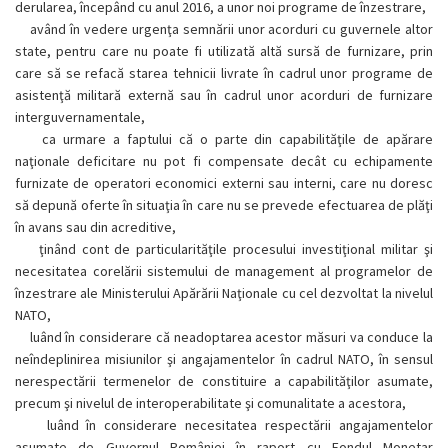
derularea, începând cu anul 2016, a unor noi programe de înzestrare,
având în vedere urgenţa semnării unor acorduri cu guvernele altor
state, pentru care nu poate fi utilizată altă sursă de furnizare, prin
care să se refacă starea tehnicii livrate în cadrul unor programe de
asistenţă militară externă sau în cadrul unor acorduri de furnizare
interguvernamentale,
ca urmare a faptului că o parte din capabilităţile de apărare
naţionale deficitare nu pot fi compensate decât cu echipamente
furnizate de operatori economici externi sau interni, care nu doresc
să depună oferte în situaţia în care nu se prevede efectuarea de plăţi
în avans sau din acreditive,
ţinând cont de particularităţile procesului investiţional militar şi
necesitatea corelării sistemului de management al programelor de
înzestrare ale Ministerului Apărării Naţionale cu cel dezvoltat la nivelul
NATO,
luând în considerare că neadoptarea acestor măsuri va conduce la
neîndeplinirea misiunilor şi angajamentelor în cadrul NATO, în sensul
nerespectării termenelor de constituire a capabilităţilor asumate,
precum şi nivelul de interoperabilitate şi comunalitate a acestora,
luând în considerare necesitatea respectării angajamentelor
asumate de Guvernul României în raport cu Fondul Monetar