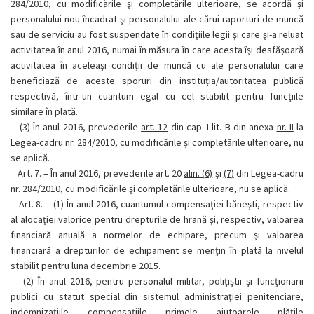
284/2010
, cu modificările şi completările ulterioare, se acordă şi
personalului nou-încadrat şi personalului ale cărui raporturi de muncă
sau de serviciu au fost suspendate în condiţiile legii şi care şi-a reluat
activitatea în anul 2016, numai în măsura în care acesta îşi desfăşoară
activitatea în aceleaşi condiţii de muncă cu ale personalului care
beneficiază de aceste sporuri din instituţia/autoritatea publică
respectivă, într-un cuantum egal cu cel stabilit pentru funcţiile
similare în plată.
(3)
În anul 2016, prevederile
art. 12
din cap. I lit. B din anexa
nr. II
la
Legea-cadru nr. 284/2010, cu modificările şi completările ulterioare, nu
se aplică.
Art. 7. –
În anul 2016, prevederile art. 20
alin. (6)
şi
(7)
din Legea-cadru
nr. 284/2010, cu modificările şi completările ulterioare, nu se aplică.
Art. 8. –
(1)
În anul 2016, cuantumul compensaţiei băneşti, respectiv
al alocaţiei valorice pentru drepturile de hrană şi, respectiv, valoarea
financiară anuală a normelor de echipare, precum şi valoarea
financiară a drepturilor de echipament se menţin în plată la nivelul
stabilit pentru luna decembrie 2015.
(2)
În anul 2016, pentru personalul militar, poliţiştii şi funcţionarii
publici cu statut special din sistemul administraţiei penitenciare,
indemnizaţiile, compensaţiile, primele, ajutoarele, plăţile