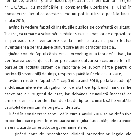
normative, precum şi alte măsuri, aprobată cu modificări prin Legea
nr. 171/2015
, cu modificările şi completările ulterioare, şi luând în
considerare faptul ca aceste sume nu pot fi utilizate până la finalul
anului 2015,
având în vedere faptul că instituţiile publice se confruntă cu situaţii
în care, ca urmare a schimbării sediilor şi/sau a spaţiilor de depozitare
în perioada de inventariere de la finele anului, nu pot efectua
inventarierea pentru unele bunuri care nu au caracter special,
ţinând cont de faptul că sistemul Forexebug nu a fost definitivat, iar
verificarea coerenţei datelor presupune utilizarea acestui sistem în
paralel cu actualul sistem de raportare pe suport hârtie pentru o
perioadă rezonabilă de timp, respectiv până la finele anului 2016,
având în vedere faptul că, începând cu anul 2016, plata la scadenţă
a dobânzii aferente obligaţiunilor de stat de tip benchmark să fie
efectuată din bugetul de stat, iar dobânda acumulată încasată ca
urmare a emisiunilor de titluri de stat de tip benchmark să fie virată la
capitolul de venituri ale bugetului de stat,
luând în considerare faptul că în cursul anului 2016 se va definitiva
procedura care permite efectuarea întregului flux al plăţii electronice
a serviciului datoriei publice guvernamentale,
ţinând cont de necesitatea alinierii prevederilor legale ale