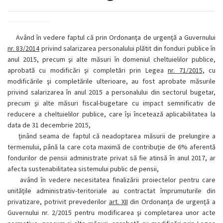
Având în vedere faptul că prin Ordonanţa de urgenţă a Guvernului
nr. 83/2014
privind salarizarea personalului plătit din fonduri publice în
anul 2015, precum şi alte măsuri în domeniul cheltuielilor publice,
aprobată cu modificări şi completări prin Legea
nr. 71/2015
, cu
modificările şi completările ulterioare, au fost aprobate măsurile
privind salarizarea în anul 2015 a personalului din sectorul bugetar,
precum şi alte măsuri fiscal-bugetare cu impact semnificativ de
reducere a cheltuielilor publice, care îşi încetează aplicabilitatea la
data de 31 decembrie 2015,
ţinând seama de faptul că neadoptarea măsurii de prelungire a
termenului, până la care cota maximă de contribuţie de 6% aferentă
fondurilor de pensii administrate privat să fie atinsă în anul 2017, ar
afecta sustenabilitatea sistemului public de pensii,
având în vedere necesitatea finalizării proiectelor pentru care
unităţile administrativ-teritoriale au contractat împrumuturile din
privatizare, potrivit prevederilor
art. XII
din Ordonanţa de urgenţă a
Guvernului nr. 2/2015 pentru modificarea şi completarea unor acte