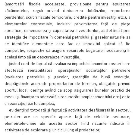
(amortizări fiscale accelerate, provizioane pentru epuizarea
zăcămintelor, reguli privind deducerea dobânzilor, reportarea
pierderilor, scutiri fiscale temporare, credite pentru investiţii etc.), a
elementelor contextuale, inclusiv proximitatea faţă de pieţe
specifice, dimensiunea şi capacitatea investitorilor, astfel încât prin
strategia de impozitare în domeniul petrolului şi gazelor naturale să
se identifice elementele care fac ca impozitul aplicat să fie
competitiv, respectiv să asigure resursele bugetare necesare şi în
acelaşi timp să nu descurajeze investiţiile,
ţinând cont de faptul că evaluarea impactului anumitor costuri care
afectează rentabilitatea operaţiunilor societăţilor petroliere
(evaluarea petrolului şi gazelor, garanţiile de bună execuţie,
despăgubirile acordate proprietarilor de terenuri, obligaţiile privind
aportul local, cerinţe având ca scop asigurarea bunelor practici de
mediu şi finanţarea adecvată a recuperării amplasamentului etc.) este
un exerciţiu foarte complex,
evidenţiind totodată şi faptul că activitatea desfăşurată în sectorul
petrolier are un specific aparte faţă de celelalte sectoare,
elementele-cheie ale acestui sector fiind riscurile ridicate în
activitatea de explorare şi un ciclu lung al proiectelor,