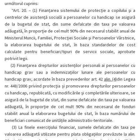
următorul cuprins:
“Art. 20. –
(1) Finanţarea sistemului de protecţie a copilului şi a
centrelor de asistenţă socială a persoanelor cu handicap se asigură
de la bugetul de stat, din sume defalcate din taxa pe valoarea
adăugată, în proporţie de cel mult 90% din necesarul stabilit anual de
Ministerul Muncii, Familiei, Protecţiei Sociale şi Persoanelor Vârstnice,
la elaborarea bugetului de stat, în baza standardelor de cost
calculate pentru beneficiari/tipuri de servicii sociale, aprobate
potrivit legii.
(2) Finanţarea drepturilor asistenţilor personali ai persoanelor cu
handicap grav sau a indemnizaţiilor lunare ale persoanelor cu
handicap grav, acordate în baza prevederilor art. 42
alin. (4)
din Legea
nr. 448/2006 privind protecţia şi promovarea drepturilor persoanelor
cu handicap, republicată, cu modificările şi completările ulterioare, se
asigură de la bugetul de stat, din sume defalcate din taxa pe valoarea
adăugată, în proporţie de cel mult 90% din necesarul de fonduri
stabilit anual la elaborarea bugetului de stat, în baza numărului de
beneficiari comunicat de unităţile administrativ-teritoriale.
(3) La finele exerciţiului financiar, sumele defalcate din taxa pe
valoarea adăugată utilizate pentru plata obligaţiilor prevăzute la alin.