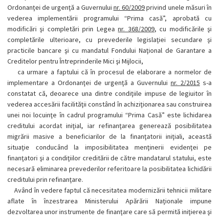
Ordonanţei de urgenţă a Guvernului
nr. 60/2009
privind unele măsuri în
vederea implementării programului “Prima casă”, aprobată cu
modificări şi completări prin Legea
nr. 368/2009
, cu modificările şi
completările ulterioare, cu prevederile legislaţiei secundare şi
practicile bancare şi cu mandatul Fondului Naţional de Garantare a
Creditelor pentru Întreprinderile Mici şi Mijlocii,
ca urmare a faptului că în procesul de elaborare a normelor de
implementare a Ordonanţei de urgenţă a Guvernului
nr. 2/2015
s-a
constatat că, deoarece una dintre condiţiile impuse de legiuitor în
vederea accesării facilităţii constând în achiziţionarea sau construirea
unei noi locuinţe în cadrul programului “Prima Casă” este lichidarea
creditului acordat iniţial, iar refinanţarea generează posibilitatea
migrării masive a beneficiarilor de la finanţatorii iniţiali, această
situaţie conducând la imposibilitatea menţinerii evidenţei pe
finanţatori şi a condiţiilor creditării de către mandatarul statului, este
necesară eliminarea prevederilor referitoare la posibilitatea lichidării
creditului prin refinanţare.
Având în vedere faptul că necesitatea modernizării tehnicii militare
aflate în înzestrarea Ministerului Apărării Naţionale impune
dezvoltarea unor instrumente de finanţare care să permită iniţierea şi