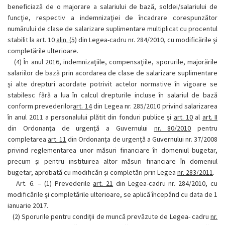
beneficiază de o majorare a salariului de bază, soldei/salariului de
funcţie, respectiv a indemnizaţiei de încadrare corespunzător
numărului de clase de salarizare suplimentare multiplicat cu procentul
stabilit la art. 10
alin. (5)
din Legea-cadru nr. 284/2010, cu modificările şi
completările ulterioare.
(4)
În anul 2016, indemnizaţiile, compensaţiile, sporurile, majorările
salariilor de bază prin acordarea de clase de salarizare suplimentare
şi alte drepturi acordate potrivit actelor normative în vigoare se
stabilesc fără a lua în calcul drepturile incluse în salariul de bază
conform prevederilor
art. 14
din Legea nr. 285/2010 privind salarizarea
în anul 2011 a personalului plătit din fonduri publice şi
art. 10
al
art. II
din Ordonanţa de urgenţă a Guvernului
nr. 80/2010
pentru
completarea
art. 11
din Ordonanţa de urgenţă a Guvernului nr. 37/2008
privind reglementarea unor măsuri financiare în domeniul bugetar,
precum şi pentru instituirea altor măsuri financiare în domeniul
bugetar, aprobată cu modificări şi completări prin Legea
nr. 283/2011
.
Art. 6. –
(1)
Prevederile
art. 21
din Legea-cadru nr. 284/2010, cu
modificările şi completările ulterioare, se aplică începând cu data de 1
ianuarie 2017.
(2)
Sporurile pentru condiţii de muncă prevăzute de Legea- cadru
nr.