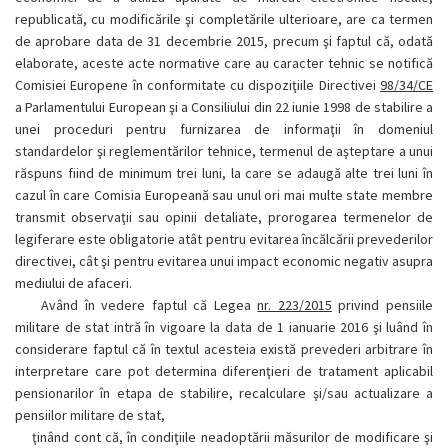
republicată, cu modificările şi completările ulterioare, are ca termen
de aprobare data de 31 decembrie 2015, precum şi faptul că, odată
elaborate, aceste acte normative care au caracter tehnic se notifică
Comisiei Europene în conformitate cu dispoziţiile Directivei
98/34/CE
a Parlamentului European şi a Consiliului din 22 iunie 1998 de stabilire a
unei proceduri pentru furnizarea de informaţii în domeniul
standardelor şi reglementărilor tehnice, termenul de aşteptare a unui
răspuns fiind de minimum trei luni, la care se adaugă alte trei luni în
cazul în care Comisia Europeană sau unul ori mai multe state membre
transmit observaţii sau opinii detaliate, prorogarea termenelor de
legiferare este obligatorie atât pentru evitarea încălcării prevederilor
directivei, cât şi pentru evitarea unui impact economic negativ asupra
mediului de afaceri.
Având în vedere faptul că Legea
nr. 223/2015
privind pensiile
militare de stat intră în vigoare la data de 1 ianuarie 2016 şi luând în
considerare faptul că în textul acesteia există prevederi arbitrare în
interpretare care pot determina diferenţieri de tratament aplicabil
pensionarilor în etapa de stabilire, recalculare şi/sau actualizare a
pensiilor militare de stat,
ţinând cont că, în condiţiile neadoptării măsurilor de modificare şi