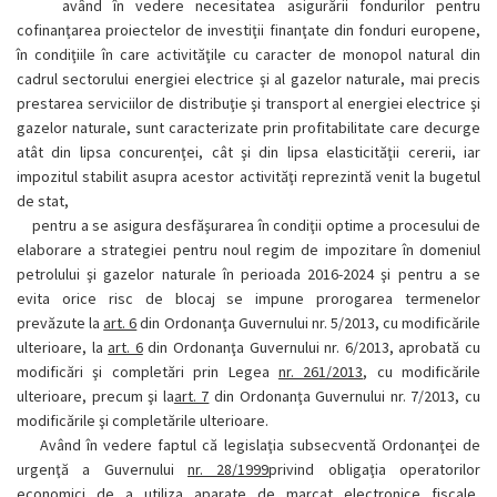
având în vedere necesitatea asigurării fondurilor pentru
cofinanţarea proiectelor de investiţii finanţate din fonduri europene,
în condiţiile în care activităţile cu caracter de monopol natural din
cadrul sectorului energiei electrice şi al gazelor naturale, mai precis
prestarea serviciilor de distribuţie şi transport al energiei electrice şi
gazelor naturale, sunt caracterizate prin profitabilitate care decurge
atât din lipsa concurenţei, cât şi din lipsa elasticităţii cererii, iar
impozitul stabilit asupra acestor activităţi reprezintă venit la bugetul
de stat,
pentru a se asigura desfăşurarea în condiţii optime a procesului de
elaborare a strategiei pentru noul regim de impozitare în domeniul
petrolului şi gazelor naturale în perioada 2016-2024 şi pentru a se
evita orice risc de blocaj se impune prorogarea termenelor
prevăzute la
art. 6
din Ordonanţa Guvernului nr. 5/2013, cu modificările
ulterioare, la
art. 6
din Ordonanţa Guvernului nr. 6/2013, aprobată cu
modificări şi completări prin Legea
nr. 261/2013
, cu modificările
ulterioare, precum şi la
art. 7
din Ordonanţa Guvernului nr. 7/2013, cu
modificările şi completările ulterioare.
Având în vedere faptul că legislaţia subsecventă Ordonanţei de
urgenţă a Guvernului
nr. 28/1999
privind obligaţia operatorilor
economici de a utiliza aparate de marcat electronice fiscale,