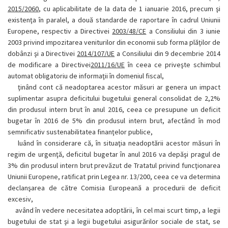
2015/2060
, cu aplicabilitate de la data de 1 ianuarie 2016, precum şi
existenţa în paralel, a două standarde de raportare în cadrul Uniunii
Europene, respectiv a Directivei
2003/48/CE
a Consiliului din 3 iunie
2003 privind impozitarea veniturilor din economii sub forma plăţilor de
dobânzi şi a Directivei
2014/107/UE
a Consiliului din 9 decembrie 2014
de modificare a Directivei
2011/16/UE
în ceea ce priveşte schimbul
automat obligatoriu de informaţii în domeniul fiscal,
ţinând cont că neadoptarea acestor măsuri ar genera un impact
suplimentar asupra deficitului bugetului general consolidat de 2,2%
din produsul intern brut în anul 2016, ceea ce presupune un deficit
bugetar în 2016 de 5% din produsul intern brut, afectând în mod
semnificativ sustenabilitatea finanţelor publice,
luând în considerare că, în situaţia neadoptării acestor măsuri în
regim de urgenţă, deficitul bugetar în anul 2016 va depăşi pragul de
3% din produsul intern brut prevăzut de Tratatul privind funcţionarea
Uniunii Europene, ratificat prin Legea nr. 13/200, ceea ce va determina
declanşarea de către Comisia Europeană a procedurii de deficit
excesiv,
având în vedere necesitatea adoptării, în cel mai scurt timp, a legii
bugetului de stat şi a legii bugetului asigurărilor sociale de stat, se