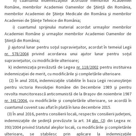
h)
cuantumul indemnizaţiilor acordate membrilor Academiei
Române, membrilor Academiei Oamenilor de Ştiinţă din România,
membrilor Academiei de Ştiinţe Medicale din România şi membrilor
Academiei de Ştiinţe Tehnice din România;
i)
cuantumul sprijinului material acordat urmaşilor membrilor
Academiei Române şi urmaşilor membrilor Academiei Oamenilor de
Ştiinţă din România;
j)
ajutorul lunar pentru soţul supravieţuitor, acordat în temeiul Legii
nr. 578/2004
privind acordarea unui ajutor lunar pentru soţul
supravieţuitor, cu modificările ulterioare;
k)
indemnizaţia prevăzută de Legea
nr. 118/2002
pentru instituirea
indemnizaţiei de merit, cu modificările şi completările ulterioare.
(2)
În anul 2016, indemnizaţiile stabilite în baza Legii recunoştinţei
pentru victoria Revoluţiei Române din Decembrie 1989 şi pentru
revolta muncitorească anticomunistă de la Braşov din noiembrie 1987
nr. 341/2004
, cu modificările şi completările ulterioare, se acordă în
cuantumul cuvenit sau aflat în plată în luna decembrie 2015.
(3)
În anul 2016, pentru consilierii locali, respectiv consilierii judeţeni,
indemnizaţiile de şedinţă prevăzute la art. 34
alin. (2)
din Legea nr.
393/2004 privind Statutul aleşilor locali, cu modificările şi completările
ulterioare, se stabilesc prin aplicare la indemnizaţiile