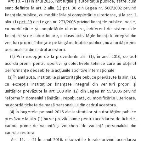
Art. 10. –
(1)
În anul 2016, instituţiile şi autorităţile publice, astfel cum
sunt definite la art. 2 alin. (1)
pct. 30
din Legea nr. 500/2002 privind
finanţele publice, cu modificările şi completările ulterioare, şi la art. 2
alin. (1)
pct. 39
din Legea nr. 273/2006 privind finanţele publice locale,
cu modificările şi completările ulterioare, indiferent de sistemul de
finanţare şi de subordonare, inclusiv activităţile finanţate integral din
venituri proprii, înfiinţate pe lângă instituţiile publice, nu acordă premii
personalului din cadrul acestora.
(2)
Prin excepţie de la prevederile alin. (1), în anul 2016, se pot
acorda premii pentru sportivii şi colectivele tehnice care au obţinut
performanţe deosebite la acţiunile sportive internaţionale.
(3)
În anul 2016, instituţiile şi autorităţile publice prevăzute la alin. (1),
cu excepţia instituţiilor finanţate integral din venituri proprii şi
unităţilor prevăzute la art. 100
alin. (2)
din Legea nr. 95/2006 privind
reforma în domeniul sănătăţii, republicată, cu modificările ulterioare,
nu acordă tichete de masă personalului din cadrul acestora.
(4)
În bugetele pe anul 2016 ale instituţiilor şi autorităţilor publice
prevăzute la alin. (1) nu se prevăd sume pentru acordarea de tichete-
cadou, prime de vacanţă şi vouchere de vacanţă personalului din
cadrul acestora.
Art. 11. –
(1)
În anul 2016, dispoziţiile legale privind acordarea