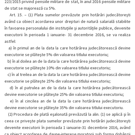
223/2015 privind pensiile militare de stat, în anul 2016 pensiile militare
de stat se majorează cu 5%.
Art. 15. –
(1)
Plata sumelor prevăzute prin hotărâri judecătoreşti
având ca obiect acordarea unor drepturi de natură salarială stabilite
în favoarea personalului din instituţiile şi autorităţile publice, devenite
executorii în perioada 1 ianuarie- 31 decembrie 2016, se va realiza
astfel:
a)
în primul an de la data la care hotărârea judecătorească devine
executorie se plăteşte 5% din valoarea titlului executoriu;
b)
în al doilea an de la data la care hotărârea judecătorească devine
executorie se plăteşte 10% din valoarea titlului executoriu;
c)
în al treilea an de la data la care hotărârea judecătorească devine
executorie se plăteşte 25% din valoarea titlului executoriu;
d)
în al patrulea an de la data la care hotărârea judecătorească
devine executorie se plăteşte 25% din valoarea titlului executoriu;
e)
în al cincilea an de la data la care hotărârea judecătorească
devine executorie se plăteşte 35% din valoarea titlului executoriu.
(2)
Procedura de plată eşalonată prevăzută la alin. (1) se aplică şi în
ceea ce priveşte plata sumelor prevăzute prin hotărâri judecătoreşti
devenite executorii în perioada 1 ianuarie-31 decembrie 2016, având
ca obiect acordarea de daune-interese moratorii sub forma dobânzii