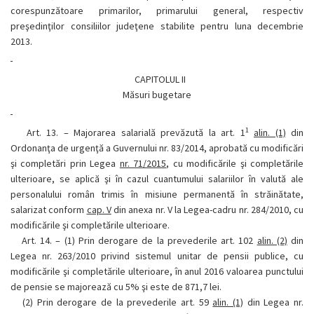
corespunzătoare primarilor, primarului general, respectiv
preşedinţilor consiliilor judeţene stabilite pentru luna decembrie
2013.
CAPITOLUL II
Măsuri bugetare
1
Art. 13. –
Majorarea salarială prevăzută la art. 1
alin. (1)
din
Ordonanţa de urgenţă a Guvernului nr. 83/2014, aprobată cu modificări
şi completări prin Legea
nr. 71/2015
, cu modificările şi completările
ulterioare, se aplică şi în cazul cuantumului salariilor în valută ale
personalului român trimis în misiune permanentă în străinătate,
salarizat conform
cap. V
din anexa nr. V la Legea-cadru nr. 284/2010, cu
modificările şi completările ulterioare.
Art. 14. –
(1)
Prin derogare de la prevederile art. 102
alin. (2)
din
Legea nr. 263/2010 privind sistemul unitar de pensii publice, cu
modificările şi completările ulterioare, în anul 2016 valoarea punctului
de pensie se majorează cu 5% şi este de 871,7 lei.
(2)
Prin derogare de la prevederile art. 59
alin. (1)
din Legea nr.