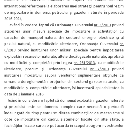
Internaţional referitoare la elaborarea unei strategii pentru noul regim
de impozitare în domeniul petrolului şi gazelor naturale în perioada
2016-2024,
având în vedere faptul că Ordonanţa Guvernului
nr. 5/2013
privind
stabilirea unor măsuri speciale de impozitare a activităţilor cu
caracter de monopol natural din sectorul energiei electrice şi al
gazului natural, cu modificările ulterioare, Ordonanţa Guvernului
nr.
6/2013
privind instituirea unor măsuri speciale pentru impozitarea
exploatării resurselor naturale, altele decât gazele naturale, aprobată
cu modificări şi completări prin Legea
nr. 261/2013
, cu modificările
ulterioare, precum şi Ordonanţa Guvernului
nr. 7/2013
privind
instituirea impozitului asupra veniturilor suplimentare obţinute ca
urmare a dereglementării preţurilor din sectorul gazelor naturale, cu
modificările şi completările ulterioare, îşi încetează aplicabilitatea la
data de 1 ianuarie 2016,
luând în considerare faptul că domeniul exploatării gazelor naturale
şi petrolului este un domeniu complex care necesită o perioadă
îndelungată de timp pentru studierea combinaţiilor de mecanisme şi
cote de impozitare din cadrul sistemelor fiscale din alte state, a
facilităţilor fiscale care se pot acorda în scopul atragerii investitorilor