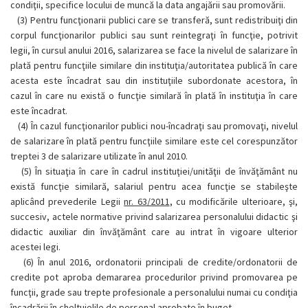
condiţii, specifice locului de muncă la data angajării sau promovării.
(3)
Pentru funcţionarii publici care se transferă, sunt redistribuiţi din
corpul funcţionarilor publici sau sunt reintegraţi în funcţie, potrivit
legii, în cursul anului 2016, salarizarea se face la nivelul de salarizare în
plată pentru funcţiile similare din instituţia/autoritatea publică în care
acesta este încadrat sau din instituţiile subordonate acestora, în
cazul în care nu există o funcţie similară în plată în instituţia în care
este încadrat.
(4)
În cazul funcţionarilor publici nou-încadraţi sau promovaţi, nivelul
de salarizare în plată pentru funcţiile similare este cel corespunzător
treptei 3 de salarizare utilizate în anul 2010.
(5)
În situaţia în care în cadrul instituţiei/unităţii de învăţământ nu
există funcţie similară, salariul pentru acea funcţie se stabileşte
aplicând prevederile Legii
nr. 63/2011
, cu modificările ulterioare, şi,
succesiv, actele normative privind salarizarea personalului didactic şi
didactic auxiliar din învăţământ care au intrat în vigoare ulterior
acestei legi.
(6)
În anul 2016, ordonatorii principali de credite/ordonatorii de
credite pot aproba demararea procedurilor privind promovarea pe
funcţii, grade sau trepte profesionale a personalului numai cu condiţia
încadrării în cheltuielile de personal aprobate în buget.