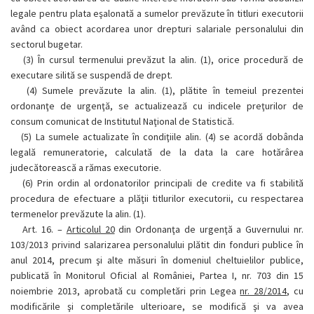
legale pentru plata eşalonată a sumelor prevăzute în titluri executorii
având ca obiect acordarea unor drepturi salariale personalului din
sectorul bugetar.
(3)
În cursul termenului prevăzut la alin. (1), orice procedură de
executare silită se suspendă de drept.
(4)
Sumele prevăzute la alin. (1), plătite în temeiul prezentei
ordonanţe de urgenţă, se actualizează cu indicele preţurilor de
consum comunicat de Institutul Naţional de Statistică.
(5)
La sumele actualizate în condiţiile alin. (4) se acordă dobânda
legală remuneratorie, calculată de la data la care hotărârea
judecătorească a rămas executorie.
(6)
Prin ordin al ordonatorilor principali de credite va fi stabilită
procedura de efectuare a plăţii titlurilor executorii, cu respectarea
termenelor prevăzute la alin. (1).
Art. 16. –
Articolul 20
din Ordonanţa de urgenţă a Guvernului nr.
103/2013 privind salarizarea personalului plătit din fonduri publice în
anul 2014, precum şi alte măsuri în domeniul cheltuielilor publice,
publicată în Monitorul Oficial al României, Partea I, nr. 703 din 15
noiembrie 2013, aprobată cu completări prin Legea
nr. 28/2014
, cu
modificările şi completările ulterioare, se modifică şi va avea