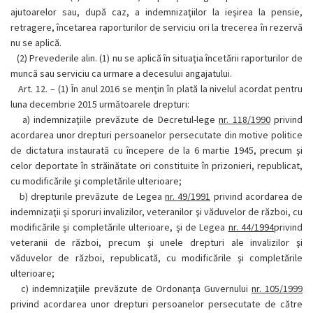
ajutoarelor sau, după caz, a indemnizaţiilor la ieşirea la pensie,
retragere, încetarea raporturilor de serviciu ori la trecerea în rezervă
nu se aplică.
(2)
Prevederile alin. (1) nu se aplică în situaţia încetării raporturilor de
muncă sau serviciu ca urmare a decesului angajatului.
Art. 12. –
(1)
În anul 2016 se menţin în plată la nivelul acordat pentru
luna decembrie 2015 următoarele drepturi:
a)
indemnizaţiile prevăzute de Decretul-lege
nr. 118/1990
privind
acordarea unor drepturi persoanelor persecutate din motive politice
de dictatura instaurată cu începere de la 6 martie 1945, precum şi
celor deportate în străinătate ori constituite în prizonieri, republicat,
cu modificările şi completările ulterioare;
b)
drepturile prevăzute de Legea
nr. 49/1991
privind acordarea de
indemnizaţii şi sporuri invalizilor, veteranilor şi văduvelor de război, cu
modificările şi completările ulterioare, şi de Legea
nr. 44/1994
privind
veteranii de război, precum şi unele drepturi ale invalizilor şi
văduvelor de război, republicată, cu modificările şi completările
ulterioare;
c)
indemnizaţiile prevăzute de Ordonanţa Guvernului
nr. 105/1999
privind acordarea unor drepturi persoanelor persecutate de către