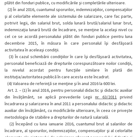
plătit din fonduri publice, cu modificările şi completările ulterioare.
(2)
În anul 2016, cuantumul sporurilor, indemnizaţiilor, compensaţiilor
şi al celorlalte elemente ale sistemului de salarizare, care fac parte,
potrivit legii, din salariul brut, solda lunară brută/salariul lunar brut,
indemnizaţia lunară brută de încadrare, se menţine la acelaşi nivel cu
cel ce se acordă personalului plătit din fonduri publice pentru luna
decembrie 2015, în măsura în care personalul îşi desfăşoară
activitatea în aceleaşi condiţii.
(3)
În cazul schimbării condiţiilor în care îşi desfăşoară activitatea,
personalul beneficiază de drepturile corespunzătoare noilor condiţii,
la nivelul acordat pentru funcţiile similare în plată din
instituţia/autoritatea publică în care acesta este încadrat.
(4)
Valoarea de referinţă se menţine şi în anul 2016 la 600 lei.
Art. 2. –
(1)
În anul 2016, pentru personalul didactic şi didactic auxiliar
din învăţământ, se aplică prevederile Legii
nr. 63/2011
privind
încadrarea şi salarizarea în anul 2011 a personalului didactic şi didactic
auxiliar din învăţământ, cu modificările ulterioare, în ceea ce priveşte
metodologia de stabilire a drepturilor de natură salarială.
(2)
Începând cu luna ianuarie 2016, cuantumul brut al salariilor de
încadrare, al sporurilor, indemnizaţiilor, compensaţiilor şi al celorlalte