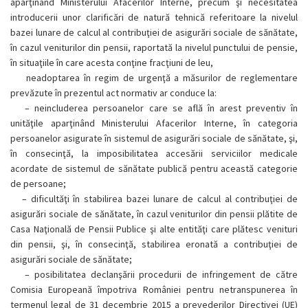
aparţinând Ministerului Afacerilor Interne, precum şi necesitatea
introducerii unor clarificări de natură tehnică referitoare la nivelul
bazei lunare de calcul al contribuţiei de asigurări sociale de sănătate,
în cazul veniturilor din pensii, raportată la nivelul punctului de pensie,
în situaţiile în care acesta conţine fracţiuni de leu,
neadoptarea în regim de urgenţă a măsurilor de reglementare
prevăzute în prezentul act normativ ar conduce la:
–
neincluderea persoanelor care se află în arest preventiv în
unităţile aparţinând Ministerului Afacerilor Interne, în categoria
persoanelor asigurate în sistemul de asigurări sociale de sănătate, şi,
în consecinţă, la imposibilitatea accesării serviciilor medicale
acordate de sistemul de sănătate publică pentru această categorie
de persoane;
–
dificultăţi în stabilirea bazei lunare de calcul al contribuţiei de
asigurări sociale de sănătate, în cazul veniturilor din pensii plătite de
Casa Naţională de Pensii Publice şi alte entităţi care plătesc venituri
din pensii, şi, în consecinţă, stabilirea eronată a contribuţiei de
asigurări sociale de sănătate;
–
posibilitatea declanşării procedurii de infringement de către
Comisia Europeană împotriva României pentru netranspunerea în
termenul legal de 31 decembrie 2015 a prevederilor Directivei (UE)