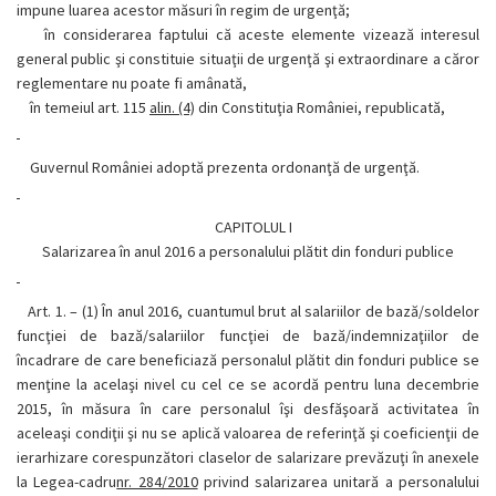
impune luarea acestor măsuri în regim de urgenţă;
în considerarea faptului că aceste elemente vizează interesul
general public şi constituie situaţii de urgenţă şi extraordinare a căror
reglementare nu poate fi amânată,
în temeiul art. 115
alin. (4)
din Constituţia României, republicată,
Guvernul României adoptă prezenta ordonanţă de urgenţă.
CAPITOLUL I
Salarizarea în anul 2016 a personalului plătit din fonduri publice
Art. 1. –
(1)
În anul 2016, cuantumul brut al salariilor de bază/soldelor
funcţiei de bază/salariilor funcţiei de bază/indemnizaţiilor de
încadrare de care beneficiază personalul plătit din fonduri publice se
menţine la acelaşi nivel cu cel ce se acordă pentru luna decembrie
2015, în măsura în care personalul îşi desfăşoară activitatea în
aceleaşi condiţii şi nu se aplică valoarea de referinţă şi coeficienţii de
ierarhizare corespunzători claselor de salarizare prevăzuţi în anexele
la Legea-cadru
nr. 284/2010
privind salarizarea unitară a personalului