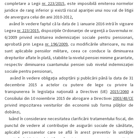
completare a Legii
nr. 223/2015
, este imposibilă emiterea normelor
juridice de rang inferior şi există riscul apariţiei unui nou val de litigii
de anvergura celui din anii 2010-2012,
având în vedere faptul că la data de 1 ianuarie 2016 intră în vigoare
Legea
nr. 223/2015
, dispoziţiile Ordonanţei de urgenţă a Guvernului nr.
6/2009 privind instituirea indemnizaţiei sociale pentru pensionari,
aprobată prin Legea
nr. 196/2009
, cu modificările ulterioare, nu mai
sunt aplicabile pensiilor militare, ceea ce conduce la diminuarea
drepturilor aflate în plată, stabilite la nivelul pensiei minime garantate,
respectiv diminuarea cuantumului pensiei sub nivelul indemnizaţiei
sociale pentru pensionari,
având în vedere obligaţia adoptării şi publicării până la data de 31
decembrie 2015 a actelor cu putere de lege cu privire la
transpunerea în legislaţia naţională a Directivei (UE)
2015/2060
a
Consiliului din 10 noiembrie 2015 de abrogare a Directivei
2003/48/CE
privind impozitarea veniturilor din economii sub forma plăţilor de
dobânzi,
luând în considerare necesitatea clarificării tratamentului fiscal, din
punctul de vedere al contribuţiei de asigurări sociale de sănătate,
aplicabil persoanelor care se află în arest preventiv în unităţile