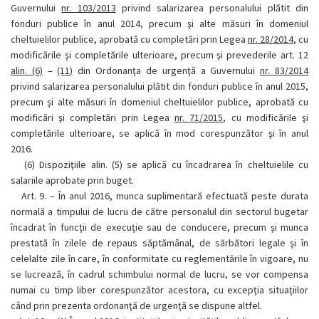
Guvernului
nr. 103/2013
privind salarizarea personalului plătit din
fonduri publice în anul 2014, precum şi alte măsuri în domeniul
cheltuielilor publice, aprobată cu completări prin Legea
nr. 28/2014
, cu
modificările şi completările ulterioare, precum şi prevederile art. 12
alin. (6)
–
(11)
din Ordonanţa de urgenţă a Guvernului
nr. 83/2014
privind salarizarea personalului plătit din fonduri publice în anul 2015,
precum şi alte măsuri în domeniul cheltuielilor publice, aprobată cu
modificări şi completări prin Legea
nr. 71/2015
, cu modificările şi
completările ulterioare, se aplică în mod corespunzător şi în anul
2016.
(6)
Dispoziţiile alin. (5) se aplică cu încadrarea în cheltuielile cu
salariile aprobate prin buget.
Art. 9. –
În anul 2016, munca suplimentară efectuată peste durata
normală a timpului de lucru de către personalul din sectorul bugetar
încadrat în funcţii de execuţie sau de conducere, precum şi munca
prestată în zilele de repaus săptămânal, de sărbători legale şi în
celelalte zile în care, în conformitate cu reglementările în vigoare, nu
se lucrează, în cadrul schimbului normal de lucru, se vor compensa
numai cu timp liber corespunzător acestora, cu excepţia situaţiilor
când prin prezenta ordonanţă de urgenţă se dispune altfel.