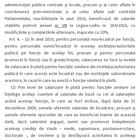
administraţiei publice centrale şi locale, precum şi al celor aflate în
coordonarea prim-ministrului şi al celor aflate sub controlul
Parlamentului, nou-înfiinţate în anul 2016, beneficiază de salariile
stabilite potrivit anexei
nr. VIII
la Legea-cadru nr. 284/2010, cu
modificările şi completările ulterioare, majorate cu 10%.
Art. 4. –
(1)
În anul 2016, pentru personalul nou-încadrat pe funcţii,
pentru personalul numit/încadrat în aceeaşi instituţie/autoritate
publică pe funcţii de acelaşi fel, precum şi pentru personalul
promovat în funcţii sau în grade/trepte, salarizarea se face la nivelul
de salarizare în plată pentru funcţiile similare din instituţia/autoritatea
publică în care acesta este încadrat sau din instituţiile subordonate
acestora, în cazul în care nu există o funcţie similară în plată.
(2)
Prin nivel de salarizare în plată pentru funcţiile similare se
înţelege acelaşi cuantum al salariului de bază cu cel al salariaţilor
având aceeaşi funcţie, în care au fost incluse, după data de 31
decembrie 2009, sumele aferente salariului de încadrare, precum şi
sumele aferente sporurilor de care au beneficiat înainte de această
dată, dacă salariatul angajat, numit sau promovat îndeplineşte
aceleaşi condiţii de studii – medii, superioare, postuniversitare,
doctorale -, de vechime şi îşi desfăşoară activitatea în aceleaşi