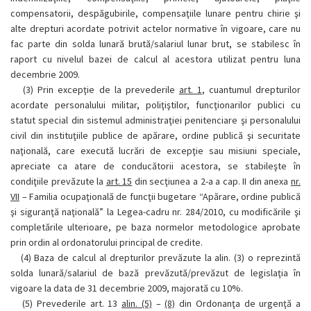
compensatorii, despăgubirile, compensaţiile lunare pentru chirie şi
alte drepturi acordate potrivit actelor normative în vigoare, care nu
fac parte din solda lunară brută/salariul lunar brut, se stabilesc în
raport cu nivelul bazei de calcul al acestora utilizat pentru luna
decembrie 2009.
(3)
Prin excepţie de la prevederile
art. 1
, cuantumul drepturilor
acordate personalului militar, poliţiştilor, funcţionarilor publici cu
statut special din sistemul administraţiei penitenciare şi personalului
civil din instituţiile publice de apărare, ordine publică şi securitate
naţională, care execută lucrări de excepţie sau misiuni speciale,
apreciate ca atare de conducătorii acestora, se stabileşte în
condiţiile prevăzute la
art. 15
din secţiunea a 2-a a cap. II din anexa
nr.
VII
– Familia ocupaţională de funcţii bugetare “Apărare, ordine publică
şi siguranţă naţională” la Legea-cadru nr. 284/2010, cu modificările şi
completările ulterioare, pe baza normelor metodologice aprobate
prin ordin al ordonatorului principal de credite.
(4)
Baza de calcul al drepturilor prevăzute la alin. (3) o reprezintă
solda lunară/salariul de bază prevăzută/prevăzut de legislaţia în
vigoare la data de 31 decembrie 2009, majorată cu 10%.
(5)
Prevederile art. 13
alin. (5)
–
(8)
din Ordonanţa de urgenţă a