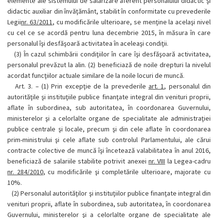
elemente ale sistemului de salarizare aferent personalului didactic şi
didactic auxiliar din învăţământ, stabilit în conformitate cu prevederile
Legii
nr. 63/2011
, cu modificările ulterioare, se menţine la acelaşi nivel
cu cel ce se acordă pentru luna decembrie 2015, în măsura în care
personalul îşi desfăşoară activitatea în aceleaşi condiţii.
(3)
În cazul schimbării condiţiilor în care îşi desfăşoară activitatea,
personalul prevăzut la alin. (2) beneficiază de noile drepturi la nivelul
acordat funcţiilor actuale similare de la noile locuri de muncă.
Art. 3. –
(1)
Prin excepţie de la prevederile
art. 1
, personalul din
autorităţile şi instituţiile publice finanţate integral din venituri proprii,
aflate în subordinea, sub autoritatea, în coordonarea Guvernului,
ministerelor şi a celorlalte organe de specialitate ale administraţiei
publice centrale şi locale, precum şi din cele aflate în coordonarea
prim-ministrului şi cele aflate sub controlul Parlamentului, ale cărui
contracte colective de muncă îşi încetează valabilitatea în anul 2016,
beneficiază de salariile stabilite potrivit anexei
nr. VIII
la Legea-cadru
nr. 284/2010
, cu modificările şi completările ulterioare, majorate cu
10%.
(2)
Personalul autorităţilor şi instituţiilor publice finanţate integral din
venituri proprii, aflate în subordinea, sub autoritatea, în coordonarea
Guvernului, ministerelor şi a celorlalte organe de specialitate ale