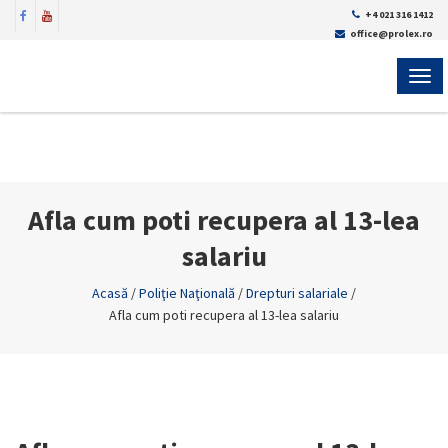
+4 021 316 1412
office@prolex.ro
MEN
Afla cum poti recupera al 13-lea
salariu
Acasă
/
Poliţie Naţională
/
Drepturi salariale
/
Afla cum poti recupera al 13-lea salariu