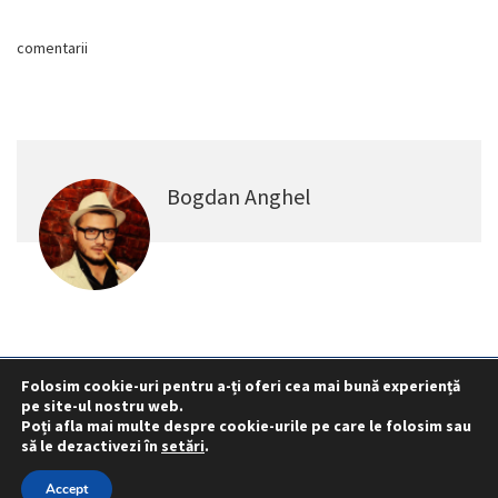
comentarii
Bogdan Anghel
Folosim cookie-uri pentru a-ți oferi cea mai bună experiență
pe site-ul nostru web.
Statut
Reprezentativitate M.A.I.
Poți afla mai multe despre cookie-urile pe care le folosim sau
Reprezentativitate I.G.P.R. și I.P.J.-uri
să le dezactivezi în
setări
.
Politica folosirii cookie-urilor
Politica de confidențialitate
Accept