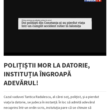
POLIȚIȘTII MOR LA DATORIE,
INSTITUȚIA ÎNGROAPĂ
ADEVĂRUL!
Cazul vaduvei Tantica Radulescu, al cărei soț, polițist, și-a pierdut
viața la datorie, se judeca în instanță. În loc să admită adevărul
necuprins într-un ordin scris, instutuția pare că se chinuie să