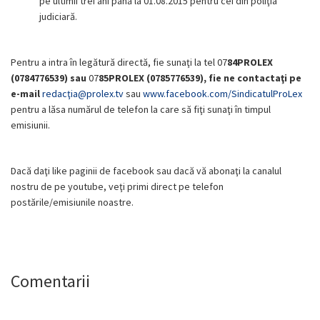
pe ultimii trei ani până la 01.08.2015 pentru cei din poliţia
judiciară.
Pentru a intra în legătură directă, fie sunaţi la tel 07
84PROLEX
(0784776539) sau
07
85PROLEX (0785776539), fie ne contactaţi pe
e-mail
redacţia@prolex.tv
sau
www.facebook.com/SindicatulProLex
pentru a lăsa numărul de telefon la care să fiţi sunaţi în timpul
emisiunii.
Dacă daţi like paginii de facebook sau dacă vă abonaţi la canalul
nostru de pe youtube, veţi primi direct pe telefon
postările/emisiunile noastre.
Comentarii