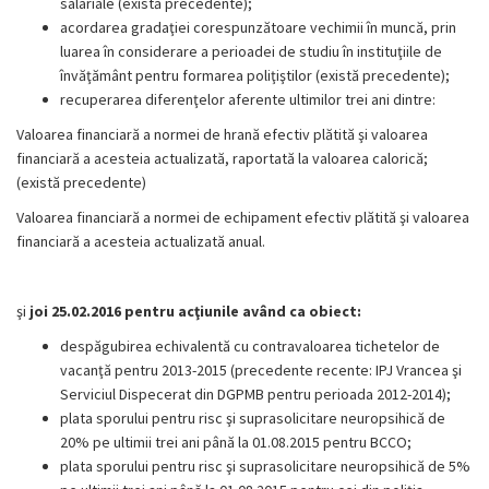
salariale (există precedente);
acordarea gradaţiei corespunzătoare vechimii în muncă, prin
luarea în considerare a perioadei de studiu în instituţiile de
învăţământ pentru formarea poliţiştilor (există precedente);
recuperarea diferenţelor aferente ultimilor trei ani dintre:
Valoarea financiară a normei de hrană efectiv plătită şi valoarea
financiară a acesteia actualizată, raportată la valoarea calorică;
(există precedente)
Valoarea financiară a normei de echipament efectiv plătită şi valoarea
financiară a acesteia actualizată anual.
şi
joi 25.02.2016
pentru acţiunile având ca obiect:
despăgubirea echivalentă cu contravaloarea tichetelor de
vacanţă pentru 2013-2015 (precedente recente: IPJ Vrancea şi
Serviciul Dispecerat din DGPMB pentru perioada 2012-2014);
plata sporului pentru risc şi suprasolicitare neuropsihică de
20% pe ultimii trei ani până la 01.08.2015 pentru BCCO;
plata sporului pentru risc şi suprasolicitare neuropsihică de 5%