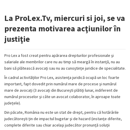
La ProLex.Tv, miercuri si joi, se va
prezenta motivarea acţiunilor în
justiţie
Pro Lex a fost creat pentru apărarea drepturilor profesionale şi
salariale ale membrilor care nu au timp să meargă în instanţă, nu au
bani să plătească avocaţi sau nu au cunoştinţe juridice de specialitate.
În cadrul activităţilor Pro Lex, asistenţa juridică ocupă un loc foarte
important, fapt dovedit prin numărul mare de procese şi numărul
mare de avocaţi (3 avocaţi din Bucureşti plătiţi lunar, indiferent de
numărul proceselor şi câte un avocat colaborator, în aproape toate
judeţele).
Din păcate, România nu este un stat de drept, pentru că hotărârile
judecătoreşti ţin de impactul bugetar şi de hazard (instanţe diferite,
complete diferite sau chiar acelaşi judecător pronunţă soluţii