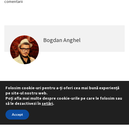
comentarii
Bogdan Anghel
Folosim cookie-uri pentru a-ți oferi cea mai bună experiență
pe site-ul nostru web.
Statut
Reprezentativitate M.A.I.
Poți afla mai multe despre cookie-urile pe care le folosim sau
Reprezentativitate I.G.P.R. și I.P.J.-uri
să le dezactivezi în
setări
.
Politica folosirii cookie-urilor
Politica de confidențialitate
Accept
© 2015 - 2022 S.N. PRO LEX.