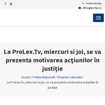
+4 021 316 1412
office@prolex.ro
MEN
La ProLex.Tv, miercuri si joi, se va
prezenta motivarea acţiunilor în
justiţie
Acasă
/
Poliţie Naţională
/
Drepturi salariale
/
La ProLex.Tv, miercuri si joi, se va prezenta motivarea acţiunilor în
justiţie