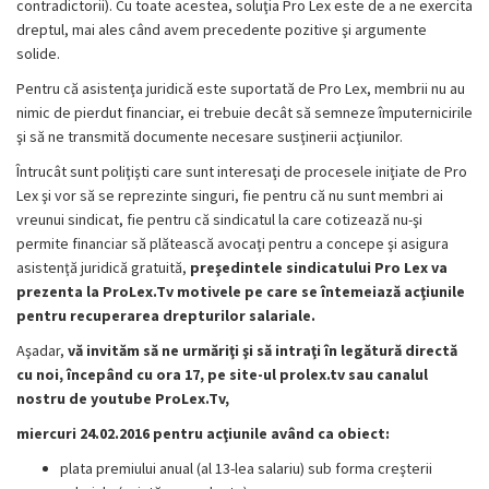
contradictorii). Cu toate acestea, soluţia Pro Lex este de a ne exercita
dreptul, mai ales când avem precedente pozitive şi argumente
solide.
Pentru că asistenţa juridică este suportată de Pro Lex, membrii nu au
nimic de pierdut financiar, ei trebuie decât să semneze împuternicirile
şi să ne transmită documente necesare susţinerii acţiunilor.
Întrucât sunt poliţişti care sunt interesaţi de procesele iniţiate de Pro
Lex şi vor să se reprezinte singuri, fie pentru că nu sunt membri ai
vreunui sindicat, fie pentru că sindicatul la care cotizează nu-şi
permite financiar să plătească avocaţi pentru a concepe şi asigura
asistenţă juridică gratuită,
preşedintele sindicatului Pro Lex va
prezenta la ProLex.Tv motivele pe care se întemeiază acţiunile
pentru recuperarea drepturilor salariale.
Aşadar,
vă invităm să ne urmăriţi şi să intraţi în legătură directă
cu noi, începând cu ora 17, pe site-ul prolex.tv sau canalul
nostru de youtube ProLex.Tv,
miercuri 24.02.2016 pentru acţiunile având ca obiect:
plata premiului anual (al 13-lea salariu) sub forma creşterii