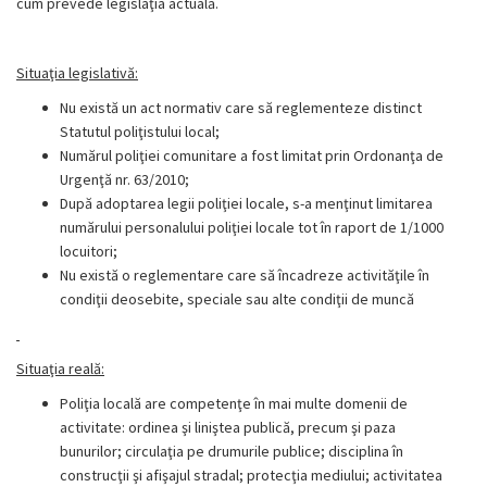
cum prevede legislaţia actuală.
Situaţia legislativă:
Nu există un act normativ care să reglementeze distinct
Statutul poliţistului local;
Numărul poliţiei comunitare a fost limitat prin Ordonanţa de
Urgenţă nr. 63/2010;
După adoptarea legii poliţiei locale, s-a menţinut limitarea
numărului personalului poliţiei locale tot în raport de 1/1000
locuitori;
Nu există o reglementare care să încadreze activităţile în
condiţii deosebite, speciale sau alte condiţii de muncă
Situaţia reală:
Poliţia locală are competenţe în mai multe domenii de
activitate: ordinea şi liniştea publică, precum şi paza
bunurilor; circulaţia pe drumurile publice; disciplina în
construcţii şi afişajul stradal; protecţia mediului; activitatea