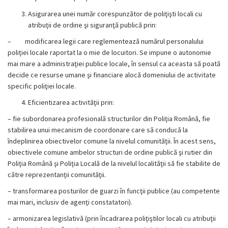
Asigurarea unei număr corespunzător de poliţişti locali cu
atribuţii de ordine şi siguranţă publică prin:
–
modificarea legii care reglementează numărul personalului
poliţiei locale raportat la o mie de locuitori. Se impune o autonomie
mai mare a administraţiei publice locale, în sensul ca aceasta să poată
decide ce resurse umane şi financiare alocă domeniului de activitate
specific poliţiei locale.
Eficientizarea activităţii prin:
– fie subordonarea profesională structurilor din Poliţia Română, fie
stabilirea unui mecanism de coordonare care să conducă la
îndeplinirea obiectivelor comune la nivelul comunităţii. În acest sens,
obiectivele comune ambelor structuri de ordine publică şi rutier din
Poliţia Română şi Poliţia Locală de la nivelul localităţii să fie stabilite de
către reprezentanţii comunităţii.
– transformarea posturilor de guarzi în funcţii publice (au competente
mai mari, inclusiv de agenţi constatatori).
– armonizarea legislativă (prin încadrarea poliţiştilor locali cu atribuţii