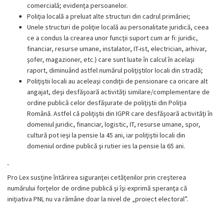
comercială; evidenţa persoanelor.
Poliţia locală a preluat alte structuri din cadrul primăriei;
Unele structuri de poliţie locală au personalitate juridică, ceea
ce a condus la crearea unor funcţii suport cum ar fi: juridic,
financiar, resurse umane, instalator, IT-ist, electrician, arhivar,
şofer, magazioner, etc.) care sunt luate în calcul în acelaşi
raport, diminuând astfel numărul poliţiştilor locali din stradă;
Poliţiştii locali au aceleaşi condiţii de pensionare ca oricare alt
angajat, deşi desfăşoară activităţi similare/complementare de
ordine publică celor desfăşurate de poliţiştii din Poliţia
Română. Astfel că poliţiştii din IGPR care desfăşoară activităţi în
domeniul juridic, financiar, logistic, IT, resurse umane, spor,
cultură pot ieşi la pensie la 45 ani, iar poliţiştii locali din
domeniul ordine publică şi rutier ies la pensie la 65 ani.
Pro Lex susţine întărirea siguranţei cetăţenilor prin creşterea
numărului forţelor de ordine publică şi îşi exprimă speranţa că
iniţiativa PNL nu va rămâne doar la nivel de „proiect electoral”.