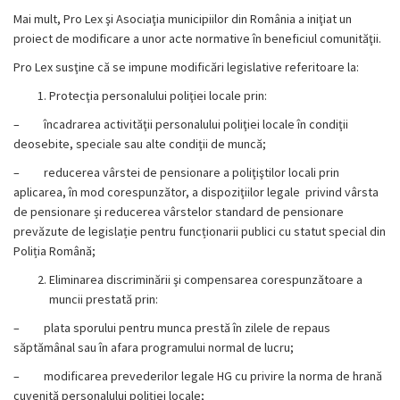
Mai mult, Pro Lex şi Asociaţia municipiilor din România a iniţiat un
proiect de modificare a unor acte normative în beneficiul comunităţii.
Pro Lex susţine că se impune modificări legislative referitoare la:
Protecţia personalului poliţiei locale prin:
–
încadrarea activităţii personalului poliţiei locale în condiţii
deosebite, speciale sau alte condiţii de muncă;
–
reducerea vârstei de pensionare a poliţiştilor locali prin
aplicarea, în mod corespunzător, a dispoziţiilor legale privind vârsta
de pensionare și reducerea vârstelor standard de pensionare
prevăzute de legislație
pentru funcționarii publici cu statut special din
Poliția Română;
Eliminarea discriminării şi compensarea corespunzătoare a
muncii prestată prin:
–
plata sporului pentru munca prestă în zilele de repaus
săptămânal sau în afara programului normal de lucru;
–
modificarea prevederilor legale HG cu privire la norma de hrană
cuvenită personalului poliţiei locale;