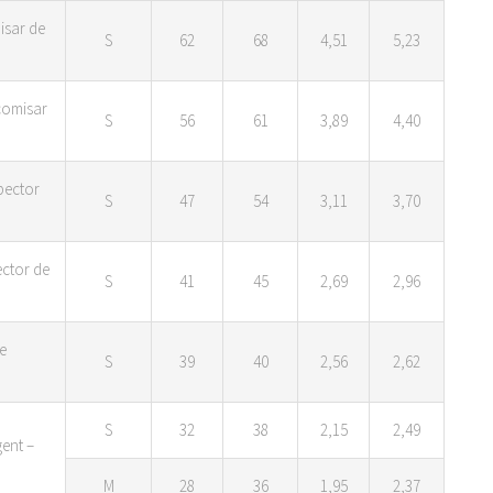
isar de
S
62
68
4,51
5,23
comisar
S
56
61
3,89
4,40
pector
S
47
54
3,11
3,70
ector de
S
41
45
2,69
2,96
e
S
39
40
2,56
2,62
S
32
38
2,15
2,49
ent –
M
28
36
1,95
2,37