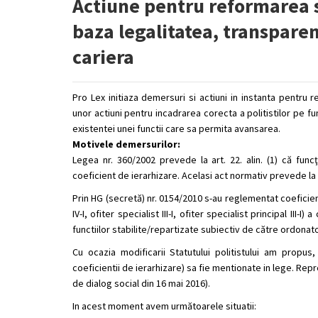
Actiune pentru reformarea s
baza legalitatea, transparen
cariera
Pro Lex initiaza demersuri si actiuni in instanta pentru
unor actiuni pentru incadrarea corecta a politistilor pe fu
existentei unei functii care sa permita avansarea.
Motivele demersurilor:
Legea nr. 360/2002 prevede la art. 22. alin. (1) c
ă
funcţi
coeficient de ierarhizare. Acelasi act normativ prevede la ar
Prin HG (secret
ă)
nr. 0154/2010 s-au reglementat coeficienti
IV-I, ofiter specialist III-I, ofiter specialist principal III-I) a 
functiilor stabilite/repartizate subiectiv de c
ă
tre ordonato
Cu ocazia modificarii Statutului politistului am propus
coeficientii de ierarhizare) sa fie mentionate in lege. Repr
de dialog social din 16 mai 2016).
In acest moment avem urm
ă
toarele situatii: