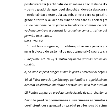
postuniversitar (certificatul de absolvire a facultatii de d
– pentru gradul de agent-şef de poliție, dovada absolvirii 
– optional (daca este utila cauzei), o nota care sa prezi
grade diferite si au aceeasi functie sau care au acelasi grad 
Ex. de persoane ce ar putea fi beneficiare: comisar de polit
vechime pentru a fi avansat la gradul de comisar sef de poli
permita acest lucru.
Nota Pro Lex:
Potrivit legii in vigoare, toti ofiterii pot avansa pana la 
nu ar fi blocati de sistemul de nepotsime si HG secreta si 
L 360/2002: Art. 16. – (1) Pentru obţinerea gradului profesio
condiţii:
a) să aibă împlinit stagiul minim în gradul profesional deţinut
b) să fi fost apreciat pe întreaga perioadă a stagiului minim în 
acordat calificative inferioare acestuia sau nu a fost evaluat 
(2) Pentru obţinerea gradelor profesionale de (…) chestor 
Cerinte pentru promovarea si sustinerea actiunilor i
coeficient corespunzator gradul profesional detinu