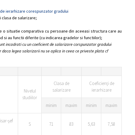
t de ierarhizare corespunzator gradului
 clasa de salarizare;
nte o situatie comparativa cu persoane din aceeasi structura care au
si au functii diferite (cu indicarea gradelor si functiilor);
 sunt incadrati cu un coeficient de salarizare corspunzator gradului
r daca legea salarizarii nu se aplica in ceea ce priveste plata cf
Clasa de
Coeficienţi de
salarizare
ierarhizare
Nivelul
studiilor
minim
maxim
minim
maxim
sar-şef
S
71
83
5,63
7,58