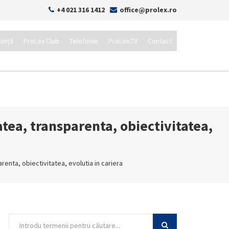
+4 021 316 1412
office@prolex.ro
tanță
ProLex Club
Telefonie
ProLex.TV
Contact
tea, transparenta, obiectivitatea,
renta, obiectivitatea, evolutia in cariera