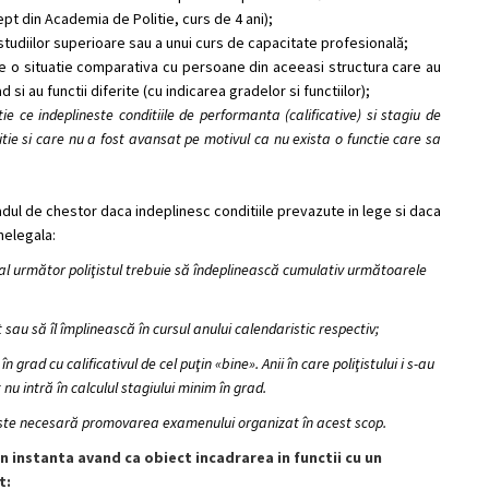
rept din Academia de Politie, curs de 4 ani);
studiilor superioare sau a
unui curs de capacitate profesională
;
nte o situatie comparativa cu persoane din aceeasi structura care au
si au functii diferite (cu indicarea gradelor si functiilor);
ie ce indeplineste conditiile de performanta (calificative) si stagiu de
tie si care nu a fost avansat pe motivul ca nu exista o functie care sa
gradul de chestor daca indeplinesc conditiile prevazute in lege si daca
nelegala:
nal următor poliţistul trebuie să îndeplinească cumulativ următoarele
 sau să îl împlinească în cursul anului calendaristic respectiv;
grad cu calificativul de cel puţin «bine». Anii în care poliţistului i s-au
nu intră în calculul stagiului minim în grad.
este necesară promovarea examenului organizat în acest scop.
n instanta avand ca obiect incadrarea in functii cu un
t: