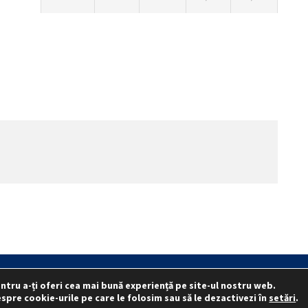
ntru a-ți oferi cea mai bună experiență pe site-ul nostru web.
.I.
Reprezentativitate I.G.P.R. și I.P.J.-uri
Politica folosirii cookie-urilo
spre cookie-urile pe care le folosim sau să le dezactivezi în
setări
.