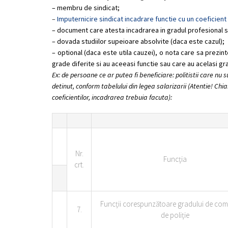
– membru de sindicat;
–
Imputernicire sindicat incadrare functie cu un coeficien
– document care atesta incadrarea in gradul profesional si
– dovada studiilor supeioare absolvite (daca este cazul);
– optional (daca este utila cauzei), o nota care sa prezi
grade diferite si au aceeasi functie sau care au acelasi grad 
Ex: de persoane ce ar putea fi beneficiare: politistii care nu
detinut, conform tabelului din legea salarizarii (Atentie! Chia
coeficientilor, incadrarea trebuia facuta):
Nr.
Funcţia
crt.
Funcţii corespunzătoare gradului de comi
7.
de poliţie