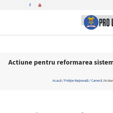
Actiune pentru reformarea sistemu
Acasă
/
Poliţie Naţională
/
Carieră
/
Actiun