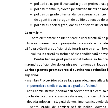
politisti ce nu pot fi avansati in grade profesionale
politisti mentinuti/blocati pe anumite functii pe mot
politisti cu grade diferite, dar cu aceeasi coeficient
de agent III sau II si agent de politie pe functie de a
politisti cu acelasi grad, dar cu coeficienti de iera
Ce urm
ă
rim
:
Toate elementele de identificare a unei functii s
ă
fie 
In acest moment avem prev
ă
zute categoriile si gradele
s
ă
fie prev
ă
zuti si coeficientii de ierarhizare cu criteriile
Evolutia in carier
ă
nu trebuie s
ă
fie conditionat
ă
de vreu
Pentru fiecare grad profesional trebuie s
ă
fie pre
maximul coeficientilor de ierarhizare mentionati in legea s
Cerinte pentru promovarea si sustinerea actiunilor 
superior:
– membru Pro Lex (dovada se face prin adeziunea aflata la
–
Imputernicire sindicat avansare grad profesional
– actul administrativ (decizia) sau adeverinta din care sa 
functia de incadrare, clasa de salarizare, coeficientul de i
– dovada indeplinirii stagiului de vechime, calificativele o
– pentru gradul de comisar sef de politie, dovada ab