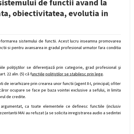
istemului de functii avand la
ta, obiectivitatea, evolutia in
 reformarea sistemului de functii. Acest lucru inseamna promovarea
nctii si pentru avansarea in gradul profesional urmator fara conditia
ile poliţiştilor se diferenţiază prin categorie, grad profesional şi
t. 22 alin. (5) c
ă
f
uncţiile
poliţiştilor se stabilesc prin lege
.
 de ierarhizare prin crearea unor functii (agent II-I, principal; ofiter
c
ă
ror ocupare se face pe baza vointei exclusive a sefului, in limita
rul de credite.
, argumentat, ca toate elementele ce definesc functiile (inclusiv
ezentantii MAI au refuzat (a se solicita inregistrarea audio a sedintei