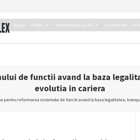
Acasă
Poliție
Administrație locală
Evenimente
Ins
lui de functii avand la baza legalita
evolutia in cariera
e pentru reformarea sistemului de functii avand la baza legalitatea, transpa