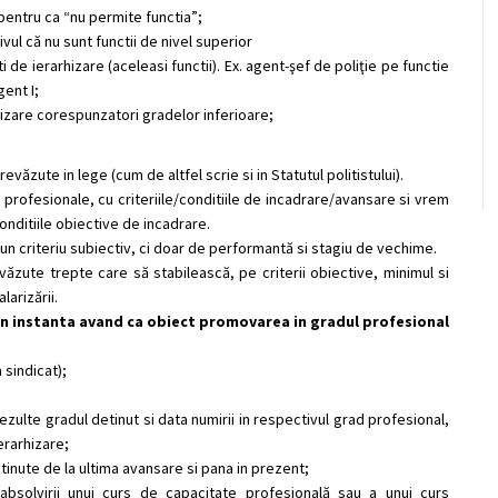
 pentru ca “nu permite functia”;
ivul că nu sunt functii de nivel superior
i de ierarhizare (aceleasi functii). Ex. agent-şef de poliţie pe functie
gent I;
rhizare corespunzatori gradelor inferioare;
prev
ă
zute in lege (cum de altfel scrie si in Statutul politistului).
 profesionale, cu criteriile/conditiile de incadrare/avansare si vrem
/conditiile obiective de incadrare.
n criteriu subiectiv, ci doar de performant
ă
si stagiu de vechime.
v
ă
zute trepte care s
ă
stabileasc
ă
, pe criterii obiective, minimul si
alariz
ă
rii.
in instanta avand ca obiect promovarea in gradul profesional
 sindicat);
rezulte gradul detinut si data numirii in respectivul grad profesional,
erarhizare;
btinute de la ultima avansare si pana in prezent;
solvirii unui curs de capacitate profesională sau a unui curs