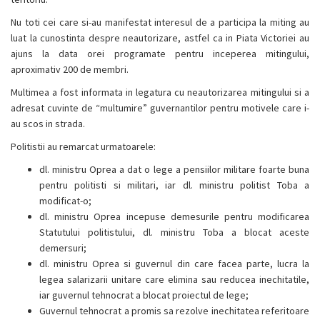
Nu toti cei care si-au manifestat interesul de a participa la miting au
luat la cunostinta despre neautorizare, astfel ca in Piata Victoriei au
ajuns la data orei programate pentru inceperea mitingului,
aproximativ 200 de membri.
Multimea a fost informata in legatura cu neautorizarea mitingului si a
adresat cuvinte de “multumire” guvernantilor pentru motivele care i-
au scos in strada.
Politistii au remarcat urmatoarele:
dl. ministru Oprea a dat o lege a pensiilor militare foarte buna
pentru politisti si militari, iar dl. ministru politist Toba a
modificat-o;
dl. ministru
Oprea incepuse demesurile pentru modificarea
Statutului politistului,
dl. ministru
Toba a blocat aceste
demersuri;
dl. ministru
Oprea si guvernul din care facea parte, lucra la
legea salarizarii unitare care elimina sau reducea inechitatile,
iar guvernul tehnocrat a blocat proiectul de lege;
Guvernul tehnocrat a promis sa rezolve inechitatea referitoare