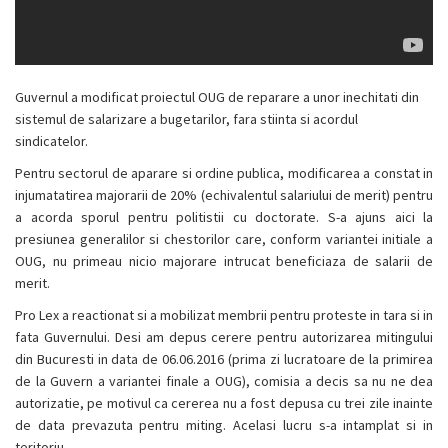
Guvernul a modificat proiectul OUG de reparare a unor inechitati din
sistemul de salarizare a bugetarilor, fara stiinta si acordul
sindicatelor.
Pentru sectorul de aparare si ordine publica, modificarea a constat in
injumatatirea majorarii de 20% (echivalentul salariului de merit) pentru
a acorda sporul pentru politistii cu doctorate. S-a ajuns aici la
presiunea generalilor si chestorilor care,
conform
variant
ei
initial
e
a
OUG,
nu primeau nicio majorare intrucat beneficiaza de salarii de
merit.
Pro Lex a reactionat si a mobilizat membrii pentru proteste in tara si in
fata Guvernului. Desi am depus cerere pentru autorizarea mitingului
din Bucuresti in data de 06.06.2016 (prima zi lucratoare de la primirea
de la Guvern a variantei finale a OUG), comisia a decis sa nu ne dea
autorizatie, pe motivul ca cererea nu a fost depusa cu trei zile inainte
de data prevazuta pentru miting. Acelasi lucru s-a intamplat si in
teritoriu.