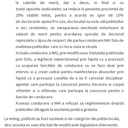
la salariile de merit, dar a decis, in final si cu
toata opozitia sindicatelor, sa reduca la jumatate procentul de
20% stabilit initial, pentru a acorda un spor de 15%
de doctorat.In opinia Pro Lex, doctoratul nu este util politistilor
si nici cetatenilor, iar nerepararea inechitatii referitoare la
salariul de merit pentru acordarea sporului de doctorat
reprezinta o lipsa de respect din partea conducerii MAI fata de
multimea politistilor care isi risca viata in strada.
Actuala conducere a MAI, prin modificarea Statutului politistului
prin OUG, a legiferat subiectivismul prin faptul ca a prevazut
ca ocuparea functiilor de conducere sa se faca doar prin
interviu si a creat cadrul pentru manifestarea abuzurilor prin
faptul ca a prevazut conditia de a nu fi cercetat disciplinar
agentul care participa la concursul pentru trecerea in corpul
ofiterilor si a ofiterului care participa la concursul pentru o
functie de conducere.
Aceeasi conducere a MAI a refuzat sa reglementeze dreptul
politistilor ultragiati la asistenta juridica gratuita.
La miting, politistii au fost sustinuti si de colegii lor din politia locala,
desi acestia nu sunt afectati de modificarile legislative intervenite.