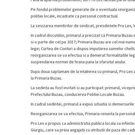
Pe fondul problemelor generate de o eventuala reorganiza
politiei locale, incadrate ca personal contractual.
La sesizarea membrilor de sindicat, presdintele Pro Lex, Va
In cadrul discutiilor, primarul a precizat ca Primaria Buzau
si o parte din cel pe 2017; Primaria Buzau are cel mai nume
lege; Curtea de Conturi a dispus imputarea sumelor cheltui
reorganizarea se va efectua si a demerat formalitatile lega
suspendarea normei de hrana pana la sfarsitul anului.
Dupa doua saptamani de la intalnirea cu primarul, Pro Lex 
la Primaria Buzau.
La sedinta au fost invitati si au participat: primarul, vicepr
Prefectului Buzau, conducerea Politiei Locale Buzau.
In cadrul sedintei, primarul a expus situatia si demersurile 
Reorganizarea se va efectua, Primaria renunta la personal
Pro Lex a propus ca administratia publica locala sa infiint
Giurgiu, care sa preia angajatii cu atributii de paza din cadru