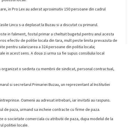
re, in Pro Lex au aderat aproximativ 150 persoane din cadrul
sile Lincu s-a deplasat la Buzau si a discutat cu primarul.
 este in faliment, fostul primar a cheltuit bugetul pentru anul acesta
ros efectiv de politie locala din tara, mult peste limita prevazuta de
te pentru salarizarea a 324 persoane din politia locala;
le in acest sens. A doua zi urma sa fie supus consiliului local
a organizat o sedinta cu membrii de sindicat, personal contractual,
imarul si secretarul Primariei Buzau, un reprezentant al Institutiei
intreprinse. Oamenii au adresat intrebari, iar invitatii au raspuns.
ul de paza, urmand sa incheie contracte cu firme de paza.
eze o societate comerciala cu atributii de paza, dupa modelul de la
l politiei locale.