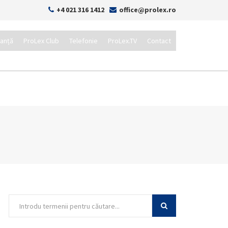
+4 021 316 1412
office@prolex.ro
tanță
ProLex Club
Telefonie
ProLex.TV
Contact