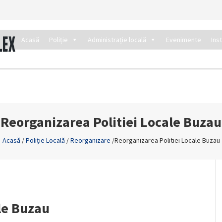
Acasă
Poliție
Administrație locală
Evenimente
Ins
Reorganizarea Politiei Locale Buzau
Acasă
/
Poliţie Locală
/
Reorganizare
/
Reorganizarea Politiei Locale Buzau
le Buzau