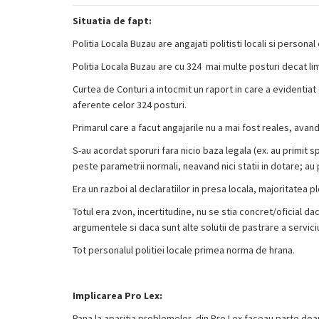
Situatia de fapt:
Politia Locala Buzau are angajati politisti locali si personal
Politia Locala Buzau are cu 324 mai multe posturi decat li
Curtea de Conturi a intocmit un raport in care a evidentiat ca
aferente celor 324 posturi.
Primarul care a facut angajarile nu a mai fost reales, avand
S-au acordat sporuri fara nicio baza legala (ex. au primit s
peste parametrii normali, neavand nici statii in dotare; 
Era un razboi al declaratiilor in presa locala, majoritatea 
Totul era zvon, incertitudine, nu se stia concret/oficial da
argumentele si daca sunt alte solutii de pastrare a serviciu
Tot personalul politiei locale primea norma de hrana.
Implicarea Pro Lex:
Pana la aparitia problemelor, din Pro Lex faceau parte doar p