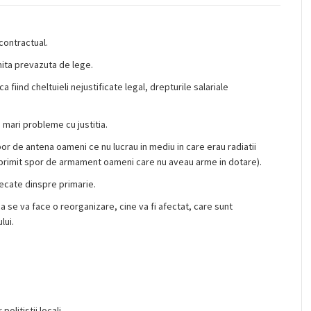
 contractual.
mita prevazuta de lege.
 fiind cheltuieli nejustificate legal, drepturile salariale
 mari probleme cu justitia.
por de antena oameni ce nu lucrau in mediu in care erau radiatii
au primit spor de armament oameni care nu aveau arme in dotare).
plecate dinspre primarie.
ca se va face o reorganizare, cine va fi afectat, care sunt
lui.
olitistii locali.