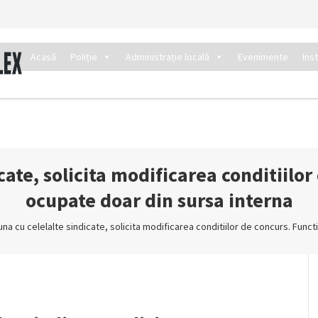
Acasă
Poliție
Administrație locală
Evenimente
Ins
ate, solicita modificarea conditiilor d
ocupate doar din sursa interna
na cu celelalte sindicate, solicita modificarea conditiilor de concurs. Functi