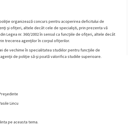
poliţie organizează concurs pentru acoperirea deficitului de
nţi şi ofiţeri, altele decât cele de specialişti, prin prezenta vă
din Legea nr. 360/2002 în sensul ca funcţiile de ofiţeri, altele decât
in trecerea agenţilor în corpul ofiţerilor.
i de vechime în specialitatea studiilor pentru funcţiile de
i agenţii de poliţie să-şi poată valorifica studiile superioare.
Preşedinte
Vasile Lincu
edinta pe aceasta tema.