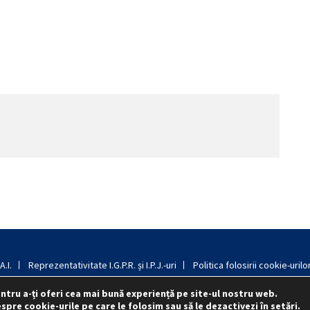
.I.
Reprezentativitate I.G.P.R. și I.P.J.-uri
Politica folosirii cookie-urilo
ntru a-ți oferi cea mai bună experiență pe site-ul nostru web.
© 2015 - 2022 S.N. PRO LEX.
spre cookie-urile pe care le folosim sau să le dezactivezi în
setări
.