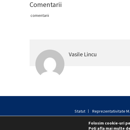
Comentarii
comentarii
Vasile Lincu
Statut
Reprezentativitate M.A
Folosim cookie-uri pe
Poți afla mai multe de