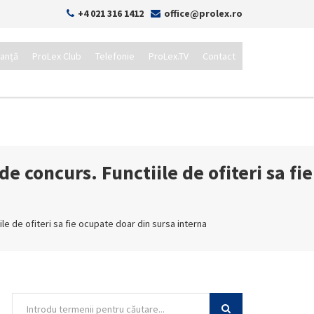
+4 021 316 1412
office@prolex.ro
tanță
ProLex Club
Telefonie
ProLex.TV
Contact
e concurs. Functiile de ofiteri sa fie
ile de ofiteri sa fie ocupate doar din sursa interna