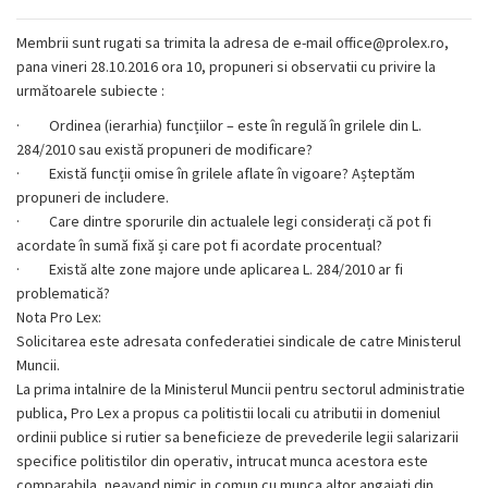
Membrii sunt rugati sa trimita la adresa de e-mail office@prolex.ro,
pana vineri 28.10.2016 ora 10, propuneri si observatii
cu privire la
următoarele subiecte :
·
Ordinea (ierarhia) funcțiilor – este în regulă în grilele din L.
284/2010 sau există propuneri de modificare?
·
Există funcții omise în grilele aflate în vigoare? Așteptăm
propuneri de includere.
·
Care dintre sporurile din actualele legi considerați că pot fi
acordate în sumă fixă și care pot fi acordate procentual?
·
Există alte zone majore unde aplicarea L. 284/2010 ar fi
problematică?
Nota Pro Lex:
Solicitarea este adresata confederatiei sindicale de catre Ministerul
Muncii.
La prima intalnire de la Ministerul Muncii pentru sectorul administratie
publica, Pro Lex a propus ca politistii locali cu atributii in domeniul
ordinii publice si rutier sa beneficieze de prevederile legii salarizarii
specifice politistilor din operativ, intrucat munca acestora este
comparabila, neavand nimic in comun cu munca altor angajati din