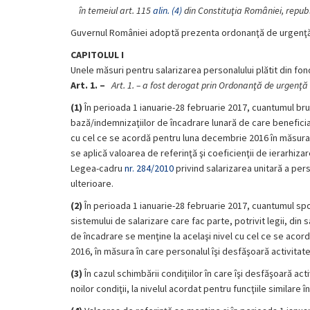
în temeiul art. 115
alin. (4)
din Constituţia României, repub
Guvernul României adoptă prezenta ordonanţă de urgenţă
CAPITOLUL I
Unele măsuri pentru salarizarea personalului plătit din fon
Art. 1. –
Art. 1. – a fost derogat prin Ordonanţă de urgenţă
(1)
În perioada 1 ianuarie-28 februarie 2017, cuantumul brut 
bază/indemnizaţiilor de încadrare lunară de care beneficiaz
cu cel ce se acordă pentru luna decembrie 2016 în măsura în
se aplică valoarea de referinţă şi coeficienţii de ierarhiza
Legea-cadru
nr. 284/2010
privind salarizarea unitară a pers
ulterioare.
(2)
În perioada 1 ianuarie-28 februarie 2017, cuantumul spor
sistemului de salarizare care fac parte, potrivit legii, din s
de încadrare se menţine la acelaşi nivel cu cel ce se acor
2016, în măsura în care personalul îşi desfăşoară activitatea
(3)
În cazul schimbării condiţiilor în care îşi desfăşoară a
noilor condiţii, la nivelul acordat pentru funcţiile similare 