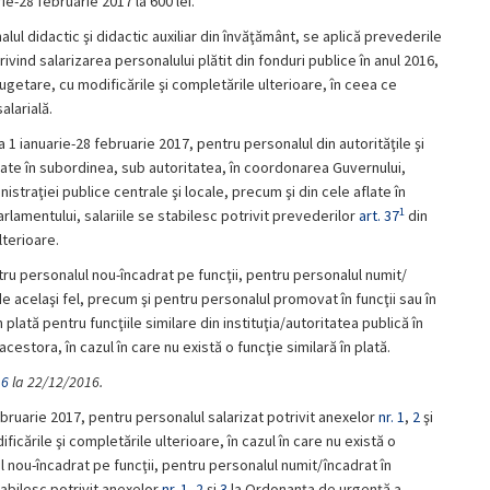
e-28 februarie 2017 la 600 lei.
ul didactic şi didactic auxiliar din învăţământ, se aplică prevederile
vind salarizarea personalului plătit din fonduri publice în anul 2016,
etare, cu modificările şi completările ulterioare, în ceea ce
alarială.
 1 ianuarie-28 februarie 2017, pentru personalul din autorităţile şi
 aflate în subordinea, sub autoritatea, în coordonarea Guvernului,
istraţiei publice centrale şi locale, precum şi din cele aflate în
1
rlamentului, salariile se stabilesc potrivit prevederilor
art. 37
din
lterioare.
tru personalul nou-încadrat pe funcţii, pentru personalul numit/
 de acelaşi fel, precum şi pentru personalul promovat în funcţii sau în
 plată pentru funcţiile similare din instituţia/autoritatea publică în
estora, în cazul în care nu există o funcţie similară în plată.
16
la 22/12/2016.
februarie 2017, pentru personalul salarizat potrivit anexelor
nr. 1
,
2
şi
icările şi completările ulterioare, în cazul în care nu există o
ul nou-încadrat pe funcţii, pentru personalul numit/încadrat în
tabilesc potrivit anexelor
nr. 1
,
2
şi
3
la Ordonanţa de urgenţă a