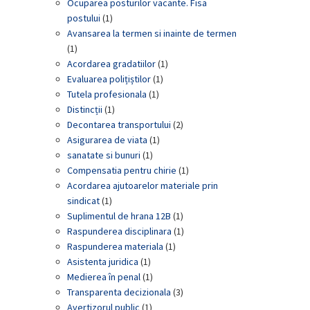
Ocuparea posturilor vacante. Fisa
postului
(1)
Avansarea la termen si inainte de termen
(1)
Acordarea gradatiilor
(1)
Evaluarea polițiștilor
(1)
Tutela profesionala
(1)
Distincții
(1)
Decontarea transportului
(2)
Asigurarea de viata
(1)
sanatate si bunuri
(1)
Compensatia pentru chirie
(1)
Acordarea ajutoarelor materiale prin
sindicat
(1)
Suplimentul de hrana 12B
(1)
Raspunderea disciplinara
(1)
Raspunderea materiala
(1)
Asistenta juridica
(1)
Medierea în penal
(1)
Transparenta decizionala
(3)
Avertizorul public
(1)