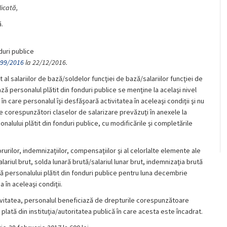
licată,
.
duri publice
99/2016
la 22/12/2016.
al salariilor de bază/soldelor funcţiei de bază/salariilor funcţiei de
ă personalul plătit din fonduri publice se menţine la acelaşi nivel
 care personalul îşi desfăşoară activitatea în aceleaşi condiţii şi nu
re corespunzători claselor de salarizare prevăzuţi în anexele la
onalului plătit din fonduri publice, cu modificările şi completările
urilor, indemnizaţiilor, compensaţiilor şi al celorlalte elemente ale
alariul brut, solda lunară brută/salariul lunar brut, indemnizaţia brută
dă personalului plătit din fonduri publice pentru luna decembrie
 în aceleaşi condiţii.
ctivitatea, personalul beneficiază de drepturile corespunzătoare
în plată din instituţia/autoritatea publică în care acesta este încadrat.