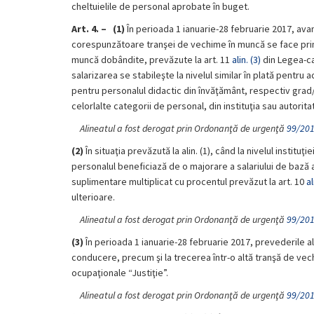
cheltuielile de personal aprobate în buget.
Art. 4. –
(1)
În perioada 1 ianuarie-28 februarie 2017, ava
corespunzătoare tranşei de vechime în muncă se face prin
muncă dobândite, prevăzute la art. 11
alin. (3)
din Legea-cad
salarizarea se stabileşte la nivelul similar în plată pentru
pentru personalul didactic din învăţământ, respectiv grad/
celorlalte categorii de personal, din instituţia sau autorit
Alineatul a fost derogat prin Ordonanţă de urgenţă
99/20
(2)
În situaţia prevăzută la alin. (1), când la nivelul instituţie
personalul beneficiază de o majorare a salariului de bază
suplimentare multiplicat cu procentul prevăzut la art. 10
al
ulterioare.
Alineatul a fost derogat prin Ordonanţă de urgenţă
99/20
(3)
În perioada 1 ianuarie-28 februarie 2017, prevederile al
conducere, precum şi la trecerea într-o altă tranşă de vech
ocupaţionale “Justiţie”.
Alineatul a fost derogat prin Ordonanţă de urgenţă
99/20