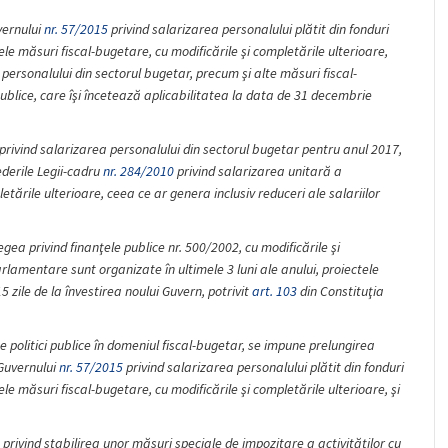
vernului
nr. 57/2015
privind salarizarea personalului plătit din fonduri
e măsuri fiscal-bugetare, cu modificările şi completările ulterioare,
personalului din sectorul bugetar, precum şi alte măsuri fiscal-
ublice, care îşi încetează aplicabilitatea la data de 31 decembrie
i privind salarizarea personalului din sectorul bugetar pentru anul 2017,
ederile Legii-cadru
nr. 284/2010
privind salarizarea unitară a
letările ulterioare, ceea ce ar genera inclusiv reduceri ale salariilor
egea privind finanţele publice nr. 500/2002, cu modificările şi
arlamentare sunt organizate în ultimele 3 luni ale anului, proiectele
zile de la învestirea noului Guvern, potrivit
art. 103
din Constituţia
politici publice în domeniul fiscal-bugetar, se impune prelungirea
Guvernului
nr. 57/2015
privind salarizarea personalului plătit din fonduri
e măsuri fiscal-bugetare, cu modificările şi completările ulterioare, şi
privind stabilirea unor măsuri speciale de impozitare a activităţilor cu