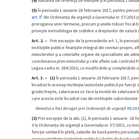
(4)
Valoarea de referinţă se menţine şi în perioada 1 ianuari
(5)
În perioada 1 ianuarie-28 februarie 2017, pentru personal
3
art. 3
din Ordonanţa de urgenţă a Guvernului nr. 57/2015 pri
prorogarea unor termene, precum şi unele măsuri fiscal-bug
priveşte metodologia de stabilire a drepturilor de natură s
Art. 2. –
Prin excepţie de la prevederile art. 1, în perioada
instituţiile publice finanţate integral din venituri proprii,
ministerelor şi a celorlalte organe de specialitate ale admin
coordonarea prim-ministrului şi cele aflate sub controlul Pa
Legea-cadru nr. 284/2010, cu modificările şi completările u
Art. 3. –
(1)
În perioada 1 ianuarie-28 februarie 2017, pen
încadrat în aceeaşi instituţie/autoritate publică pe funcţii
grade/trepte, salarizarea se face la nivelul de salarizare în
care acesta este încadrat sau din instituţiile subordonate ac
Alineatul a fost derogat prin Ordonanţă de urgenţă
99/20
(2)
Prin excepţie de la alin. (1), în perioada 1 ianuarie- 28 
3
la Ordonanţa de urgenţă a Guvernului nr. 57/2015, cu modif
funcţie similară în plată, salariile de bază pentru personal
aceeaşi instituţie/autoritate publică salariile de bază se s