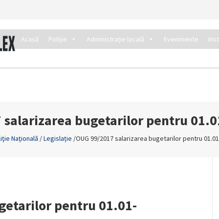
Acasă
Poliție
Administrație locală
Evenimente
Ins
salarizarea bugetarilor pentru 01.
iţie Naţională
/
Legislație
/
OUG 99/2017 salarizarea bugetarilor pentru 01.01
etarilor pentru 01.01-