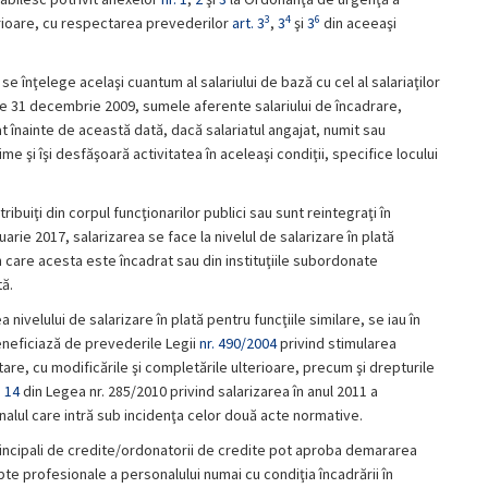
3
4
6
terioare, cu respectarea prevederilor
art. 3
,
3
şi
3
din aceeaşi
 se înţelege acelaşi cuantum al salariului de bază cu cel al salariaţilor
de 31 decembrie 2009, sumele aferente salariului de încadrare,
 înainte de această dată, dacă salariatul angajat, numit sau
e şi îşi desfăşoară activitatea în aceleaşi condiţii, specifice locului
ribuiţi din corpul funcţionarilor publici sau sunt reintegraţi în
ruarie 2017, salarizarea se face la nivelul de salarizare în plată
 în care acesta este încadrat sau din instituţiile subordonate
tă.
a nivelului de salarizare în plată pentru funcţiile similare, se iau în
beneficiază de prevederile Legii
nr. 490/2004
privind stimularea
are, cu modificările şi completările ulterioare, precum şi drepturile
. 14
din Legea nr. 285/2010 privind salarizarea în anul 2011 a
nalul care intră sub incidenţa celor două acte normative.
principali de credite/ordonatorii de credite pot aproba demararea
te profesionale a personalului numai cu condiţia încadrării în