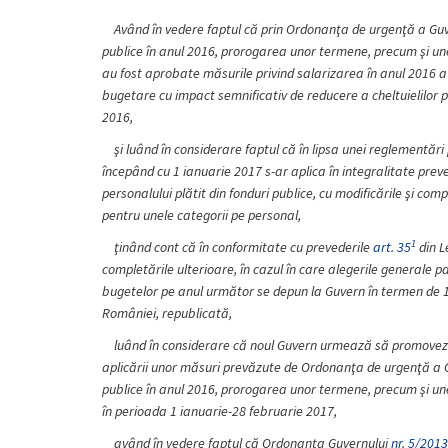
Având în vedere faptul că prin Ordonanţa de urgenţă a Gu
publice în anul 2016, prorogarea unor termene, precum şi unel
au fost aprobate măsurile privind salarizarea în anul 2016 a 
bugetare cu impact semnificativ de reducere a cheltuielilor p
2016,
şi luând în considerare faptul că în lipsa unei reglementăr
începând cu 1 ianuarie 2017 s-ar aplica în integralitate prev
personalului plătit din fonduri publice, cu modificările şi comp
pentru unele categorii pe personal,
1
ţinând cont că în conformitate cu prevederile
art. 35
din L
completările ulterioare, în cazul în care alegerile generale p
bugetelor pe anul următor se depun la Guvern în termen de 15 
României, republicată,
luând în considerare că noul Guvern urmează să promoveze 
aplicării unor măsuri prevăzute de Ordonanţa de urgenţă a 
publice în anul 2016, prorogarea unor termene, precum şi unel
în perioada 1 ianuarie-28 februarie 2017,
având în vedere faptul că Ordonanţa Guvernului
nr. 5/2013