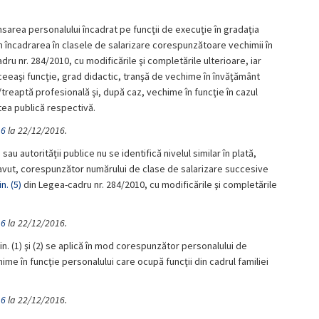
nsarea personalului încadrat pe funcţii de execuţie în gradaţia
 încadrarea în clasele de salarizare corespunzătoare vechimii în
ru nr. 284/2010, cu modificările şi completările ulterioare, iar
 aceeaşi funcţie, grad didactic, tranşă de vechime în învăţământ
treaptă profesională şi, după caz, vechime în funcţie în cazul
atea publică respectivă.
16
la 22/12/2016.
i sau autorităţii publice nu se identifică nivelul similar în plată,
 avut, corespunzător numărului de clase de salarizare succesive
in. (5)
din Legea-cadru nr. 284/2010, cu modificările şi completările
16
la 22/12/2016.
in. (1) şi (2) se aplică în mod corespunzător personalului de
ime în funcţie personalului care ocupă funcţii din cadrul familiei
16
la 22/12/2016.