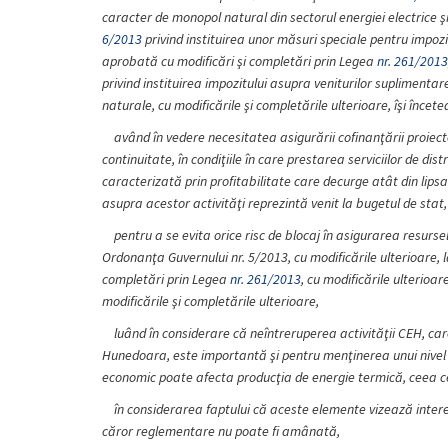
caracter de monopol natural din sectorul energiei electrice ş
6/2013
privind instituirea unor măsuri speciale pentru impozi
aprobată cu modificări şi completări prin Legea
nr. 261/2013
privind instituirea impozitului asupra veniturilor suplimenta
naturale, cu modificările şi completările ulterioare, îşi încet
având în vedere necesitatea asigurării cofinanţării proiecte
continuitate, în condiţiile în care prestarea serviciilor de dis
caracterizată prin profitabilitate care decurge atât din lipsa co
asupra acestor activităţi reprezintă venit la bugetul de stat,
pentru a se evita orice risc de blocaj în asigurarea resu
Ordonanţa Guvernului nr. 5/2013, cu modificările ulterioare, 
completări prin Legea
nr. 261/2013
, cu modificările ulterioar
modificările şi completările ulterioare,
luând în considerare că neîntreruperea activităţii CEH, car
Hunedoara, este importantă şi pentru menţinerea unui nivel d
economic poate afecta producţia de energie termică, ceea ce 
în considerarea faptului că aceste elemente vizează interes
căror reglementare nu poate fi amânată,