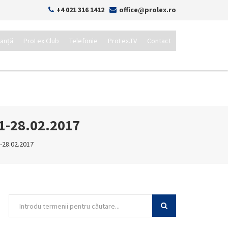
+4 021 316 1412
office@prolex.ro
tanță
ProLex Club
Telefonie
ProLex.TV
Contact
01-28.02.2017
-28.02.2017