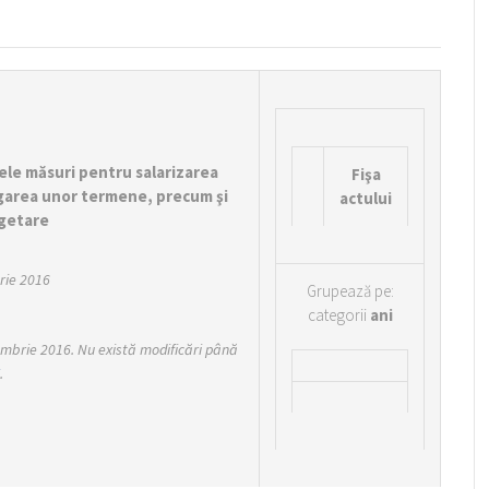
ele măsuri pentru salarizarea
Fişa
ogarea unor termene, precum şi
actului
ugetare
rie 2016
Grupează pe:
categorii
ani
cembrie 2016. Nu există modificări până
.