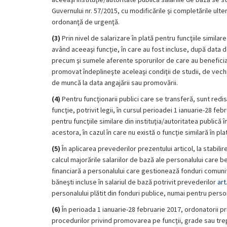
Guvernului nr. 57/2015, cu modificările şi completările ul
ordonanţă de urgenţă.
(3)
Prin nivel de salarizare în plată pentru funcţiile similare
având aceeaşi funcţie, în care au fost incluse, după data 
precum şi sumele aferente sporurilor de care au beneficiat
promovat îndeplineşte aceleaşi condiţii de studii, de vechim
de muncă la data angajării sau promovării.
(4)
Pentru funcţionarii publici care se transferă, sunt redist
funcţie, potrivit legii, în cursul perioadei 1 ianuarie-28 feb
pentru funcţiile similare din instituţia/autoritatea publică
acestora, în cazul în care nu există o funcţie similară în pla
(5)
În aplicarea prevederilor prezentului articol, la stabilire
calcul majorările salariilor de bază ale personalului care 
financiară a personalului care gestionează fonduri comunit
băneşti incluse în salariul de bază potrivit prevederilor
art
personalului plătit din fonduri publice, numai pentru perso
(6)
În perioada 1 ianuarie-28 februarie 2017, ordonatorii 
procedurilor privind promovarea pe funcţii, grade sau trep