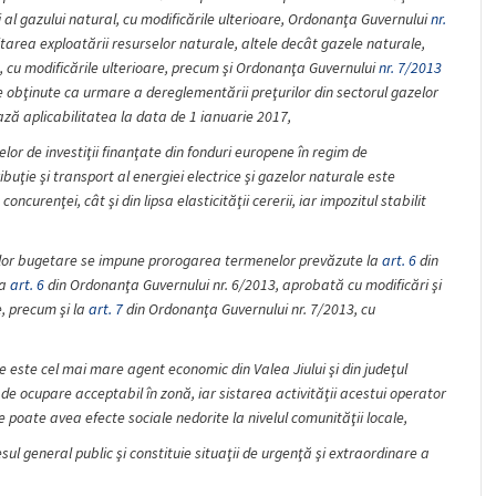
i al gazului natural, cu modificările ulterioare, Ordonanţa Guvernului
nr.
tarea exploatării resurselor naturale, altele decât gazele naturale,
, cu modificările ulterioare, precum şi Ordonanţa Guvernului
nr. 7/2013
re obţinute ca urmare a dereglementării preţurilor din sectorul gazelor
ează aplicabilitatea la data de 1 ianuarie 2017,
lor de investiţii finanţate din fonduri europene în regim de
tribuţie şi transport al energiei electrice şi gazelor naturale este
ncurenţei, cât şi din lipsa elasticităţii cererii, iar impozitul stabilit
rselor bugetare se impune prorogarea termenelor prevăzute la
art. 6
din
la
art. 6
din Ordonanţa Guvernului nr. 6/2013, aprobată cu modificări şi
e, precum şi la
art. 7
din Ordonanţa Guvernului nr. 7/2013, cu
e este cel mai mare agent economic din Valea Jiului şi din judeţul
e ocupare acceptabil în zonă, iar sistarea activităţii acestui operator
poate avea efecte sociale nedorite la nivelul comunităţii locale,
ul general public şi constituie situaţii de urgenţă şi extraordinare a