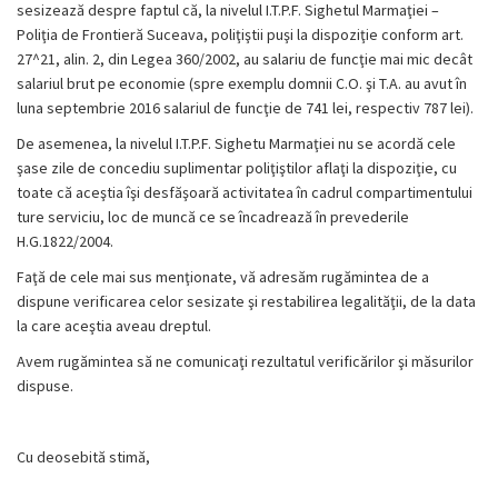
sesizează despre faptul că, la nivelul I.T.P.F. Sighetul Marmaţiei –
Poliţia de Frontieră Suceava, poliţiştii puşi la dispoziţie conform art.
27^21, alin. 2, din Legea 360/2002, au salariu de funcţie mai mic decât
salariul brut pe economie (spre exemplu domnii C.O. şi T.A. au avut în
luna septembrie 2016 salariul de funcţie de 741 lei, respectiv 787 lei).
De asemenea, la nivelul I.T.P.F. Sighetu Marmaţiei nu se acordă cele
şase zile de concediu suplimentar poliţiştilor aflaţi la dispoziţie, cu
toate că aceştia îşi desfăşoară activitatea în cadrul compartimentului
ture serviciu, loc de muncă ce se încadrează în prevederile
H.G.1822/2004.
Faţă de cele mai sus menţionate, vă adresăm rugămintea de a
dispune verificarea celor sesizate şi restabilirea legalităţii, de la data
la care aceştia aveau dreptul.
Avem rugămintea să ne comunicaţi rezultatul verificărilor şi măsurilor
dispuse.
Cu deosebită stimă,