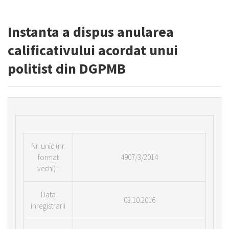
Instanta a dispus anularea
calificativului acordat unui
politist din DGPMB
Nr.
unic (nr.
format
4907/3/2014
vechi) :
Data
03.10.2016
inregistrarii