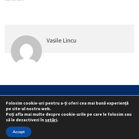
Vasile Lincu
Statut
Reprezentativitate M.A.I.
Folosim cookie-uri pentru a-ți oferi cea mai bună experiență
Reprezentativitate I.G.P.R. și I.P.J.-uri
pe site-ul nostru web.
Poți afla mai multe despre cookie-urile pe care le folosim sau
Politica folosirii cookie-urilor
Politica de confidențialitate
să le dezactivezi în
setări
.
© 2015 - 2022 S.N. PRO LEX.
Accept