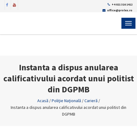
+4 021 316 1412
office@prolex.ro
MEN
Instanta a dispus anularea
calificativului acordat unui politist
din DGPMB
Acasă
/
Poliţie Naţională
/
Carieră
/
Instanta a dispus anularea calificativului acordat unui politist din
DGPMB