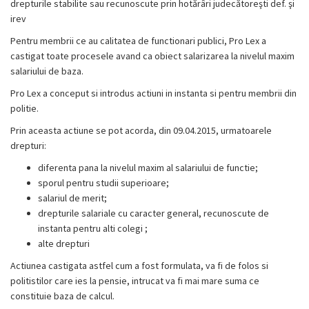
drepturile stabilite sau recunoscute prin hotărâri judecătoreşti def. şi
irev
Pentru membrii ce au calitatea de functionari publici, Pro Lex a
castigat toate procesele avand ca obiect salarizarea la nivelul maxim
salariului de baza.
Pro Lex a conceput si introdus actiuni in instanta si pentru membrii din
politie.
Prin aceasta actiune se pot acorda, din 09.04.2015, urmatoarele
drepturi:
diferenta pana la nivelul maxim al salariului de functie;
sporul pentru studii superioare;
salariul de merit;
drepturile salariale cu caracter general, recunoscute de
instanta pentru alti colegi ;
alte drepturi
Actiunea castigata astfel cum a fost formulata, va fi de folos si
politistilor care ies la pensie, intrucat va fi mai mare suma ce
constituie baza de calcul.