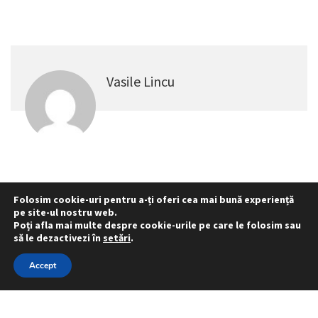
Vasile Lincu
Folosim cookie-uri pentru a-ți oferi cea mai bună experiență
pe site-ul nostru web.
Statut
Reprezentativitate M.A.I.
Poți afla mai multe despre cookie-urile pe care le folosim sau
Reprezentativitate I.G.P.R. și I.P.J.-uri
să le dezactivezi în
setări
.
Politica folosirii cookie-urilor
Politica de confidențialitate
Accept
© 2015 - 2022 S.N. PRO LEX.