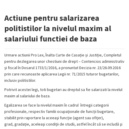
Actiune pentru salarizarea
politistilor la nivelul maxim al
salariului functiei de baza
Urmare actiunii Pro Lex, Înalta Curte de Casație și Justiție, Completul
pentru dezlegarea unor chestiuni de drept – Contencios administrativ
și fiscal în Dosarul 1733/1/2016, a pronuntat Decizia nr. 23/26.09.2016
prin care recunoaste aplicarea Legii nr. 71/2015 tuturor bugetarilor,
inclusiv politistilor.
Potrivit acestei legi, toti bugetari au dreptul sa fie salarizati la nivelul
maxim al salariului de baza.
Egalizarea se face la nivelul maxim în cadrul întregii categorii
profesionale, respectiv familii ocupaţionale de funcții bugetare,
stabilit prin raportare la aceeaşi funcţie (agent sau ofiţer),
grad, gradaţie, aceleaşi condiţii de studii, astfel încât să se includă şi