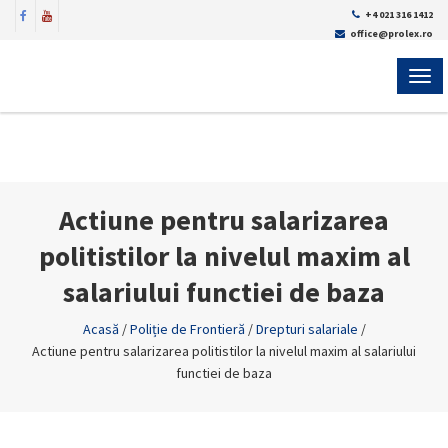
+4 021 316 1412
office@prolex.ro
MEN
Actiune pentru salarizarea
politistilor la nivelul maxim al
salariului functiei de baza
Acasă
/
Poliție de Frontieră
/
Drepturi salariale
/
Actiune pentru salarizarea politistilor la nivelul maxim al salariului
functiei de baza