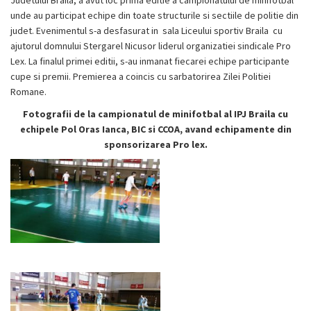
Judetului Braila, a avut loc prima editie a campionatului de minifotbal
unde au participat echipe din toate structurile si sectiile de politie din
judet. Evenimentul s-a desfasurat in sala Liceului sportiv Braila cu
ajutorul domnului Stergarel Nicusor liderul organizatiei sindicale Pro
Lex. La finalul primei editii, s-au inmanat fiecarei echipe participante
cupe si premii. Premierea a coincis cu sarbatorirea Zilei Politiei
Romane.
Fotografii de la campionatul de minifotbal al IPJ Braila cu
echipele Pol Oras Ianca, BIC si CCOA, avand echipamente din
sponsorizarea Pro lex.