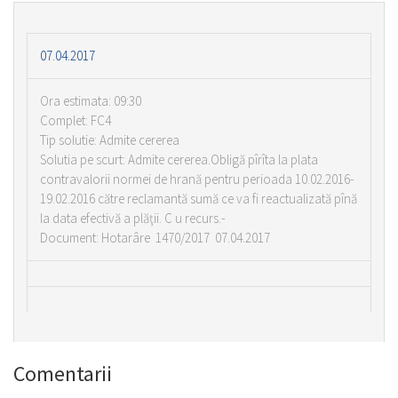
07.04.2017
Ora estimata: 09:30
Complet: FC4
Tip solutie: Admite cererea
Solutia pe scurt: Admite cererea.Obligă pîrîta la plata
contravalorii normei de hrană pentru perioada 10.02.2016-
19.02.2016 către reclamantă sumă ce va fi reactualizată pînă
la data efectivă a plăţii. C u recurs.-
Document: Hotarâre 1470/2017 07.04.2017
Comentarii