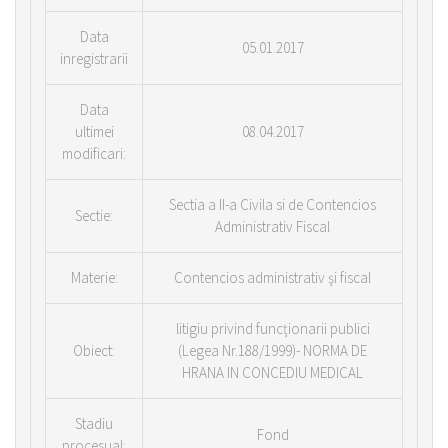
Data
05.01.2017
inregistrarii
Data
ultimei
08.04.2017
modificari:
Sectia a II-a Civila si de Contencios
Sectie:
Administrativ Fiscal
Materie:
Contencios administrativ şi fiscal
litigiu privind funcţionarii publici
Obiect:
(Legea Nr.188/1999)- NORMA DE
HRANA IN CONCEDIU MEDICAL
Stadiu
Fond
procesual: