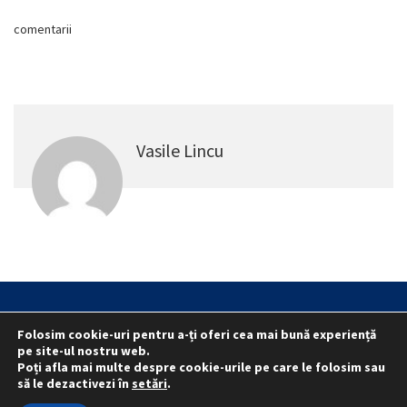
comentarii
Vasile Lincu
Statut
Reprezentativitate M.A.I.
Folosim cookie-uri pentru a-ți oferi cea mai bună experiență
Reprezentativitate I.G.P.R. și I.P.J.-uri
pe site-ul nostru web.
Poți afla mai multe despre cookie-urile pe care le folosim sau
Politica folosirii cookie-urilor
Politica de confidențialitate
să le dezactivezi în
setări
.