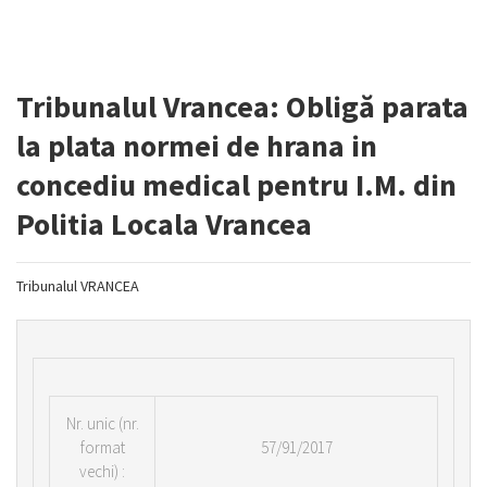
Tribunalul Vrancea: Obligă parata
la plata normei de hrana in
concediu medical pentru I.M. din
Politia Locala Vrancea
Tribunalul VRANCEA
Nr.
unic (nr.
format
57/91/2017
vechi) :