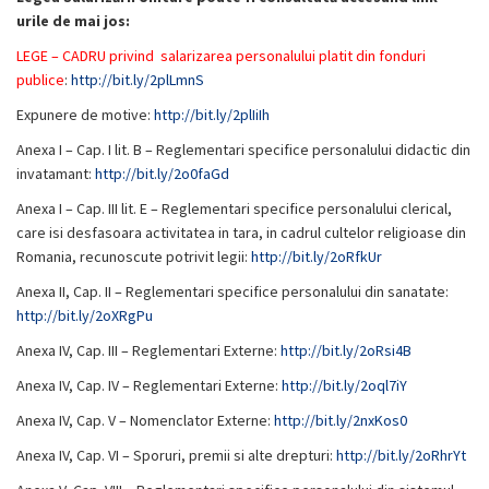
urile de mai jos:
LEGE – CADRU privind salarizarea personalului platit din fonduri
publice
:
http://bit.ly/2plLmnS
Expunere de motive:
http://bit.ly/2plIiIh
Anexa I – Cap. I lit. B – Reglementari specifice personalului didactic din
invatamant:
http://bit.ly/2o0faGd
Anexa I – Cap. III lit. E – Reglementari specifice personalului clerical,
care isi desfasoara activitatea in tara, in cadrul cultelor religioase din
Romania, recunoscute potrivit legii:
http://bit.ly/2oRfkUr
Anexa II, Cap. II – Reglementari specifice personalului din sanatate:
http://bit.ly/2oXRgPu
Anexa IV, Cap. III – Reglementari Externe:
http://bit.ly/2oRsi4B
Anexa IV, Cap. IV – Reglementari Externe:
http://bit.ly/2oql7iY
Anexa IV, Cap. V – Nomenclator Externe:
http://bit.ly/2nxKos0
Anexa IV, Cap. VI – Sporuri, premii si alte drepturi:
http://bit.ly/2oRhrYt