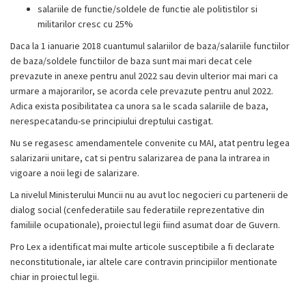
salariile de functie/soldele de functie ale politistilor si
militarilor cresc cu 25%
Daca la 1 ianuarie 2018 cuantumul salariilor de baza/salariile functiilor
de baza/soldele functiilor de baza sunt mai mari decat cele
prevazute in anexe pentru anul 2022 sau devin ulterior mai mari ca
urmare a majorarilor, se acorda cele prevazute pentru anul 2022.
Adica exista posibilitatea ca unora sa le scada salariile de baza,
nerespecatandu-se principiului dreptului castigat.
Nu se regasesc amendamentele convenite cu MAI, atat pentru legea
salarizarii unitare, cat si pentru salarizarea de pana la intrarea in
vigoare a noii legi de salarizare.
La nivelul Ministerului Muncii nu au avut loc negocieri cu partenerii de
dialog social (cenfederatiile sau federatiile reprezentative din
familiile ocupationale), proiectul legii fiind asumat doar de Guvern.
Pro Lex a identificat mai multe articole susceptibile a fi declarate
neconstitutionale, iar altele care contravin principiilor mentionate
chiar in proiectul legii.