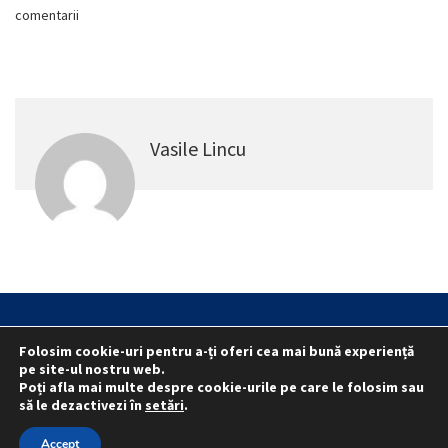
comentarii
Vasile Lincu
Statut
Reprezentativitate M.A.I.
Folosim cookie-uri pentru a-ți oferi cea mai bună experiență
Reprezentativitate I.G.P.R. și I.P.J.-uri
pe site-ul nostru web.
Poți afla mai multe despre cookie-urile pe care le folosim sau
Politica folosirii cookie-urilor
Politica de confidențialitate
să le dezactivezi în
setări
.
© 2015 - 2022 S.N. PRO LEX.
Accept