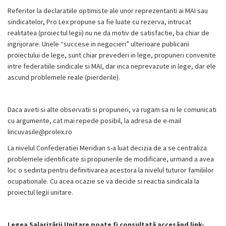
Referitor la declaratiile optimiste ale unor reprezentanti ai MAI sau
sindicatelor, Pro Lex propune sa fie luate cu rezerva, intrucat
realitatea (proiectul legii) nu ne da motiv de satisfactie, ba chiar de
ingrijorare. Unele “succese in negocieri” ulterioare publicarii
proiectului de lege, sunt chiar prevederi in lege, propuneri convenite
intre federatiile sindicale si MAI, dar inca neprevazute in lege, dar ele
ascund problemele reale (pierderile).
Daca aveti si alte observatii si propuneri, va rugam sa ni le comunicati
cu argumente, cat mai repede posibil, la adresa de e-mail
lincuvasile@prolex.ro
La nivelul Confederatiei Meridian s-a luat decizia de a se centraliza
problemele identificate si propunerile de modificare, urmand a avea
loc o sedinta pentru definitivarea acestora la nivelul tuturor familiilor
ocupationale. Cu acea ocazie se va decide si reactia sindicala la
proiectul legii unitare.
Legea Salarizării Unitare poate fi consultată accesând link-