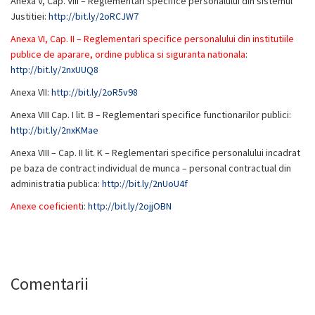
Anexa V, Cap. VIII – Reglementari specifice personalului din sistemul
Justitiei:
http://bit.ly/2oRCJW7
Anexa VI, Cap. II – Reglementari specifice personalului din institutiile
publice de aparare, ordine publica si siguranta nationala
:
http://bit.ly/2nxUUQ8
Anexa VII:
http://bit.ly/2oR5v98
Anexa VIII Cap. I lit. B – Reglementari specifice functionarilor publici:
http://bit.ly/2nxKMae
Anexa VIII – Cap. II lit. K – Reglementari specifice personalului incadrat
pe baza de contract individual de munca – personal contractual din
administratia publica:
http://bit.ly/2nUoU4f
Anexe coeficient
i:
http://bit.ly/2ojjOBN
Comentarii