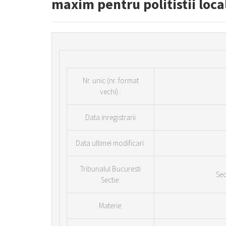
maxim pentru politistii loca
Nr.
unic (nr. format
vechi) :
Data inregistrarii
Data ultimei modificari:
Tribunalul Bucuresti
Sec
Sectie:
Materie: