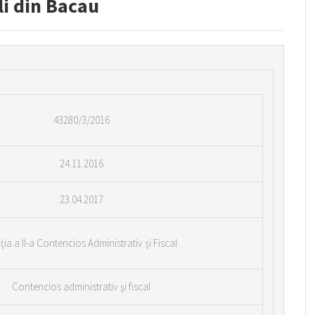
li din Bacau
43280/3/2016
24.11.2016
23.04.2017
ţia a II-a Contencios Administrativ şi Fiscal
Contencios administrativ şi fiscal