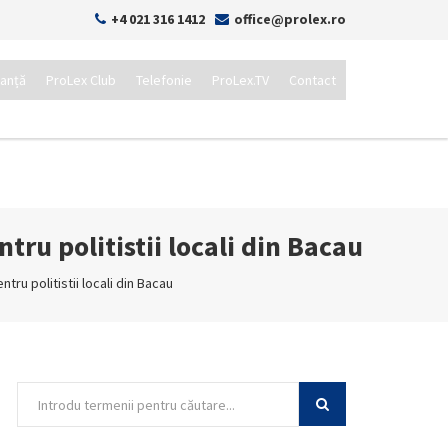
+4 021 316 1412
office@prolex.ro
tanță
ProLex Club
Telefonie
ProLex.TV
Contact
ru politistii locali din Bacau
tru politistii locali din Bacau