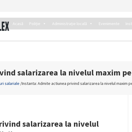
Acasă
Poliție
Administrație locală
Evenimente
Ins
vind salarizarea la nivelul maxim pent
ri salariale
/
Instanta: Admite actiunea privind salarizarea la nivelul maxim pen
ivind salarizarea la nivelul