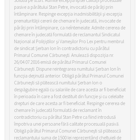
Solutia pe scurt: Admite excepţia lipsei calităţii procesuale
pasive a pârâtului Stan Petre, invocată de pârâţi prin
întâmpinare. Respinge excepţia inadmisibilităţii şi excepţia
prematurităţii cererii de chemare în judecată, invocate de
pârâţi prin întâmpinare, ca neîntemeiate. Admite cererea de
chemare în judecată formulată de reclamantul Sindicatul
Naţional al Poliţiştilor şi Vameşilor Pro Lex pentru membrul
de sindicat Şerban Ion în contradictoriu cu pârâtul
Primarul Comunei Cărbuneşti. Anulează dispoziţia nr.
26/04.07.2016 emisă de pârâtul Primarul Comunei
Cărbuneşti. Dispune reintegrarea numitului Şerban Ion în
funcţia deţinută anterior. Obligă pârâtul Primarul Comunei
Cărbuneşti să plătească numitului Şerban Ion o
despăgubire egală cu salariile de care acesta ar fi beneficiat
în perioada în care a fost destituit din funcţie şi cu celelalte
drepturi de care acesta ar fi beneficiat. Respinge cererea de
chemare în judecată formulată de reclamant în
contradictoriu cu pârâtul Stan Petre ca fiind introdusă
împotriva unei persoane fără calitate procesuală pasivă.
Obligă pârâtul Primarul Comunei Cărbuneşti să plătească
reclamantului suma de 1500 lei reprezentând cheltuieli de