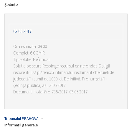
Şedinţe
03.05.2017
Ora estimata: 09:00
Complet: 6 COM R
Tip solutie: Nefondat
Solutia pe scurt: Respinge recursul ca nefondat. Obligă
recurentul să plătească intimatului reclamant cheltuieli de
judecată în sumă de 1000 lei. Definitivă. Pronunţată în
şedinţă publică, azi, 3.05.2017.
Document: Hotarâre 735/2017 03.05.2017
Tribunalul PRAHOVA
>
Informaţii generale