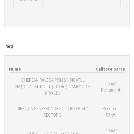
Părţi
Nume
Calitate parte
CIHEREAN RAVECA PRIN SINDICATUL
Intimat
NAŢIONAL AL POLITIŞTILOR ŞI VAMEŞILOR
Reclamant
PRO LEX
DIRECŢIA GENERALĂ DE POLIŢIE LOCALĂ
Recurent
SECTOR 3
Pârât
Intimat
CONSILIUL LOCAL SECTOR 3