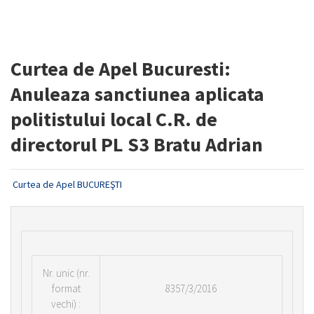
Curtea de Apel Bucuresti:
Anuleaza sanctiunea aplicata
politistului local C.R. de
directorul PL S3 Bratu Adrian
Curtea de Apel BUCUREŞTI
Nr.
unic (nr.
format
8357/3/2016
vechi) :