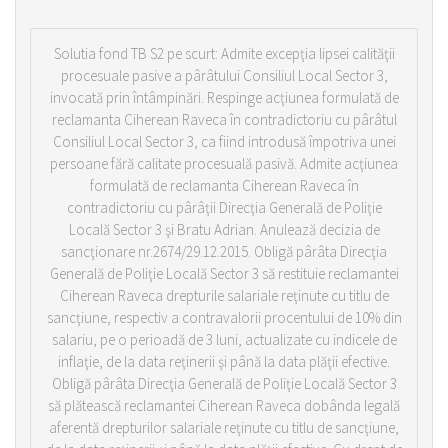
Solutia fond TB S2 pe scurt: Admite excepţia lipsei calităţii
procesuale pasive a pârâtului Consiliul Local Sector 3,
invocată prin întâmpinări. Respinge acţiunea formulată de
reclamanta Ciherean Raveca în contradictoriu cu pârâtul
Consiliul Local Sector 3, ca fiind introdusă împotriva unei
persoane fără calitate procesuală pasivă. Admite acţiunea
formulată de reclamanta Ciherean Raveca în
contradictoriu cu pârâţii Direcţia Generală de Poliţie
Locală Sector 3 şi Bratu Adrian. Anulează decizia de
sancţionare nr.2674/29.12.2015. Obligă pârâta Direcţia
Generală de Poliţie Locală Sector 3 să restituie reclamantei
Ciherean Raveca drepturile salariale reţinute cu titlu de
sancţiune, respectiv a contravalorii procentului de 10% din
salariu, pe o perioadă de 3 luni, actualizate cu indicele de
inflaţie, de la data reţinerii şi până la data plăţii efective.
Obligă pârâta Direcţia Generală de Poliţie Locală Sector 3
să plătească reclamantei Ciherean Raveca dobânda legală
aferentă drepturilor salariale reţinute cu titlu de sancţiune,