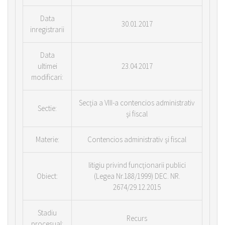
Data
30.01.2017
inregistrarii
Data
ultimei
23.04.2017
modificari:
Secţia a VIII-a contencios administrativ
Sectie:
şi fiscal
Materie:
Contencios administrativ şi fiscal
litigiu privind funcţionarii publici
Obiect:
(Legea Nr.188/1999) DEC. NR.
2674/29.12.2015
Stadiu
Recurs
procesual: