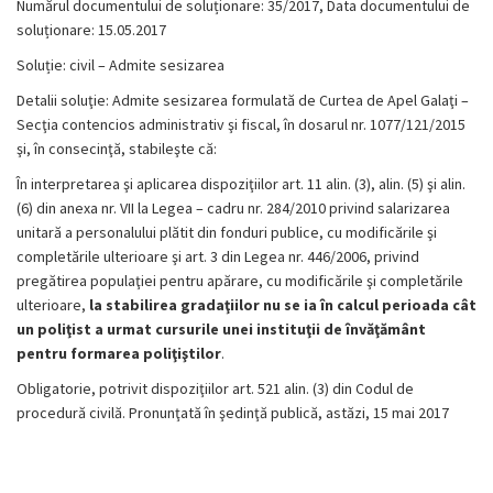
Numărul documentului de soluționare: 35/2017, Data documentului de
soluționare: 15.05.2017
Soluție: civil – Admite sesizarea
Detalii soluţie: Admite sesizarea formulată de Curtea de Apel Galaţi –
Secţia contencios administrativ şi fiscal, în dosarul nr. 1077/121/2015
şi, în consecinţă, stabileşte că:
În interpretarea şi aplicarea dispoziţiilor art. 11 alin. (3), alin. (5) şi alin.
(6) din anexa nr. VII la Legea – cadru nr. 284/2010 privind salarizarea
unitară a personalului plătit din fonduri publice, cu modificările şi
completările ulterioare şi art. 3 din Legea nr. 446/2006, privind
pregătirea populaţiei pentru apărare, cu modificările şi completările
ulterioare,
la stabilirea gradaţiilor nu se ia în calcul perioada cât
un poliţist a urmat cursurile unei instituţii de învăţământ
pentru formarea poliţiştilor
.
Obligatorie, potrivit dispoziţiilor art. 521 alin. (3) din Codul de
procedură civilă. Pronunţată în şedinţă publică, astăzi, 15 mai 2017