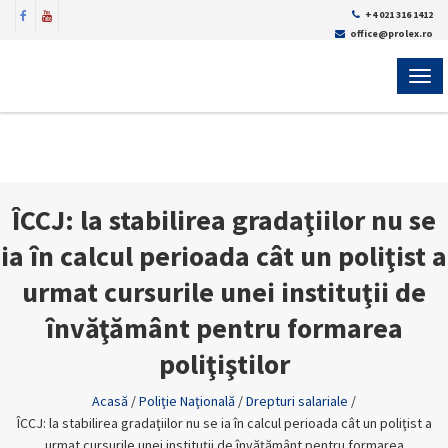
+4 021 316 1412
office@prolex.ro
MEN
ÎCCJ: la stabilirea gradaţiilor nu se
ia în calcul perioada cât un poliţist a
urmat cursurile unei instituţii de
învăţământ pentru formarea
poliţiştilor
Acasă
/
Poliţie Naţională
/
Drepturi salariale
/
ÎCCJ: la stabilirea gradaţiilor nu se ia în calcul perioada cât un poliţist a
urmat cursurile unei instituţii de învăţământ pentru formarea