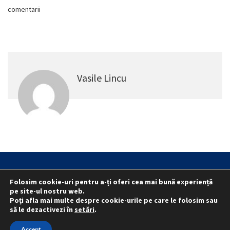
comentarii
Vasile Lincu
Statut
Reprezentativitate M.A.I.
Folosim cookie-uri pentru a-ți oferi cea mai bună experiență
Reprezentativitate I.G.P.R. și I.P.J.-uri
pe site-ul nostru web.
Poți afla mai multe despre cookie-urile pe care le folosim sau
Politica folosirii cookie-urilor
Politica de confidențialitate
să le dezactivezi în
setări
.
© 2015 - 2022 S.N. PRO LEX.
Accept