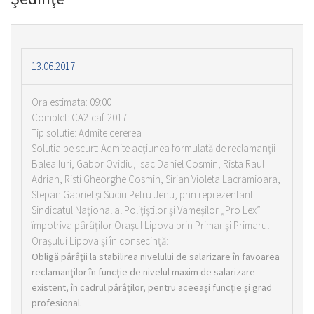
13.06.2017
Ora estimata: 09:00
Complet: CA2-caf-2017
Tip solutie: Admite cererea
Solutia pe scurt: Admite acţiunea formulată de reclamanţii
Balea Iuri, Gabor Ovidiu, Isac Daniel Cosmin, Rista Raul
Adrian, Risti Gheorghe Cosmin, Sirian Violeta Lacramioara,
Stepan Gabriel şi Suciu Petru Jenu, prin reprezentant
Sindicatul Naţional al Poliţiştilor şi Vameşilor „Pro Lex”
împotriva pârâţilor Oraşul Lipova prin Primar şi Primarul
Oraşului Lipova şi în consecinţă:
Obligă pârâţii la stabilirea nivelului de salarizare în favoarea
reclamanţilor în funcţie de nivelul maxim de salarizare
existent, în cadrul pârâţilor, pentru aceeaşi funcţie şi grad
profesional.