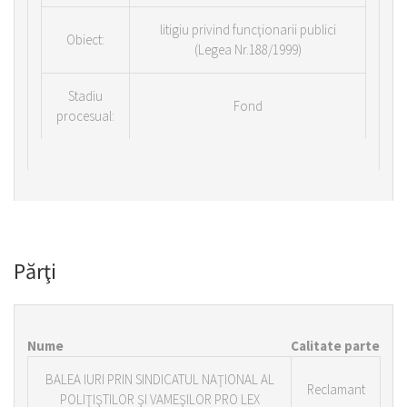
litigiu privind funcţionarii publici
Obiect:
(Legea Nr.188/1999)
Stadiu
Fond
procesual:
Părţi
Nume
Calitate parte
BALEA IURI PRIN SINDICATUL NAŢIONAL AL
Reclamant
POLIŢIŞTILOR ŞI VAMEŞILOR PRO LEX