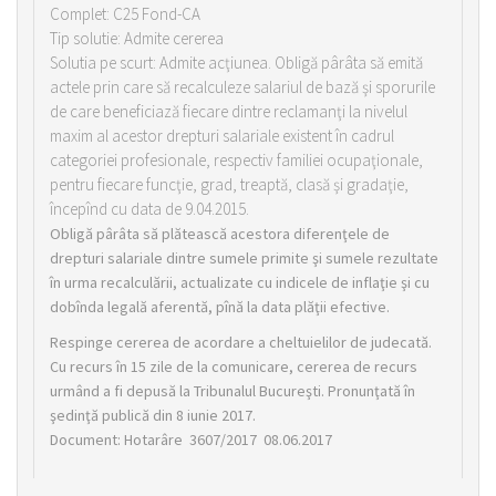
Complet: C25 Fond-CA
Tip solutie: Admite cererea
Solutia pe scurt: Admite acţiunea. Obligă pârâta să emită
actele prin care să recalculeze salariul de bază şi sporurile
de care beneficiază fiecare dintre reclamanţi la nivelul
maxim al acestor drepturi salariale existent în cadrul
categoriei profesionale, respectiv familiei ocupaţionale,
pentru fiecare funcţie, grad, treaptă, clasă şi gradaţie,
începînd cu data de 9.04.2015.
Obligă pârâta să plătească acestora diferenţele de
drepturi salariale dintre sumele primite şi sumele rezultate
în urma recalculării, actualizate cu indicele de inflaţie şi cu
dobînda legală aferentă, pînă la data plăţii efective.
Respinge cererea de acordare a cheltuielilor de judecată.
Cu recurs în 15 zile de la comunicare, cererea de recurs
urmând a fi depusă la Tribunalul Bucureşti. Pronunţată în
şedinţă publică din 8 iunie 2017.
Document: Hotarâre 3607/2017 08.06.2017