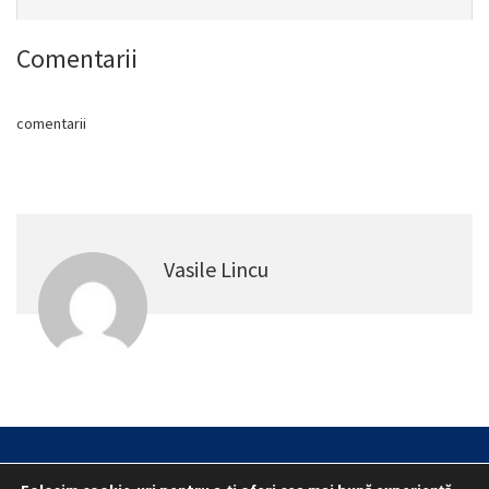
Comentarii
comentarii
Vasile Lincu
Statut
Reprezentativitate M.A.I.