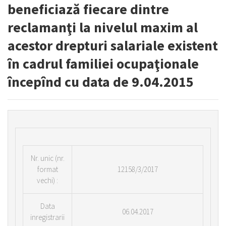
beneficiază fiecare dintre
reclamanţi la nivelul maxim al
acestor drepturi salariale existent
în cadrul familiei ocupaţionale
începînd cu data de 9.04.2015
Nr.
unic (nr.
format
12158/3/2017
vechi) :
Data
06.04.2017
inregistrarii