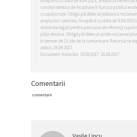
începând cu data de 9.04.2015, aceştia să beneficiez
condiţii identice de încadrare în funcţia publică exist
ocupaţionale. Obligă pârâtele să plătească reclamanţi
drepturilor salariale, începând cu data de 9.04.2015 l
dobânda legală pentru perioada de referinţă cuprinsă 
plăţii efective. Obligă pârâtele să achite reclamanţilor
în termen de 15 zile de la comunicare. Recursul se de
astăzi, 26.09.2017.
Document: Hotarâre 5359/2017 26.09.2017
Comentarii
comentarii
Vasile Lincu