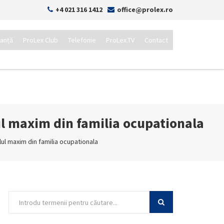
+4 021 316 1412
office@prolex.ro
tanță
ProLex Club
Telefonie
ProLex.TV
Contact
lul maxim din familia ocupationala
elul maxim din familia ocupationala