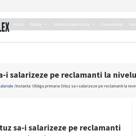
Acasă
Poliție
Administrație locală
Evenimente
Ins
a-i salarizeze pe reclamanti la nive
alariale
/
Instanta: Obliga primaria Oituz sa-i salarizeze pe reclamanti la niv
tuz sa-i salarizeze pe reclamanti