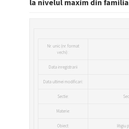
la nivelul maxim din famili
Nr.
unic (nr. format
vechi) :
Data inregistrarii
Data ultimei modificari:
Sectie:
Sec
Materie:
Obiect:
litigiu