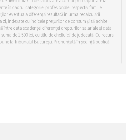
e de nivelul maxim de salarizare acordat prin raportare la
ente în cadrul categoriei profesionale, respectiv familiei
lor eventuala diferenţă rezultată în urma recalculării
a zi, indexate cu indicele preţurilor de consum şi să achite
între data scadenţei diferenţei drepturilor salariale şi data
 suma de 1.500 lei, cu titlu de cheltuieli de judecată. Cu recurs
pune la Tribunalul Bucureşti. Pronunţată în şedinţă publică,