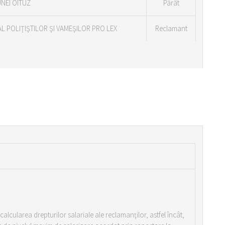
NEI OITUZ
Pârât
L POLIŢIŞTILOR ŞI VAMEŞILOR PRO LEX
Reclamant
calcularea drepturilor salariale ale reclamanţilor, astfel încât,