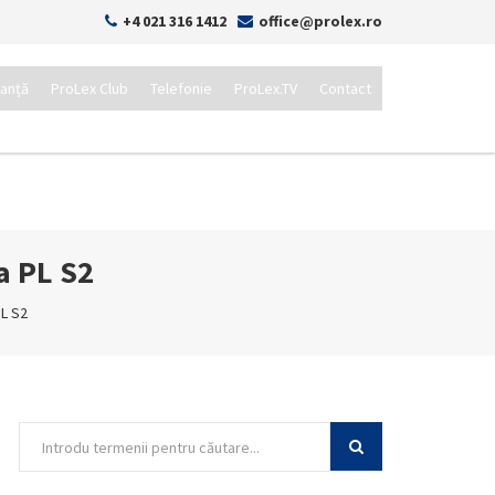
+4 021 316 1412
office@prolex.ro
tanță
ProLex Club
Telefonie
ProLex.TV
Contact
a PL S2
PL S2