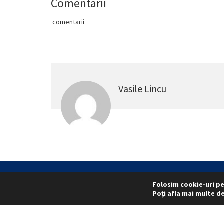
Comentarii
comentarii
Vasile Lincu
Folosim cookie-uri pe
Statut
Reprezentativitate M.A
Poți afla mai multe de