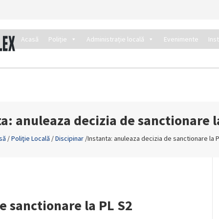
Acasă
Poliție
Administrație locală
Evenimente
Ins
ta: anuleaza decizia de sanctionare l
să
/
Poliţie Locală
/
Discipinar
/
Instanta: anuleaza decizia de sanctionare la 
e sanctionare la PL S2