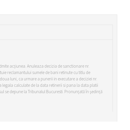
 Admite acţiunea. Anuleaza decizia de sanctionare nr.
tuie reclamantului sumele de bani retinute cu titlu de
oua luni, ca urmare a punerii in executare a deciziei nr.
legala calculate de la data retinerii si pana la data platii
rsul se depune la Tribunalul Bucuresti. Pronunţată în şedinţă