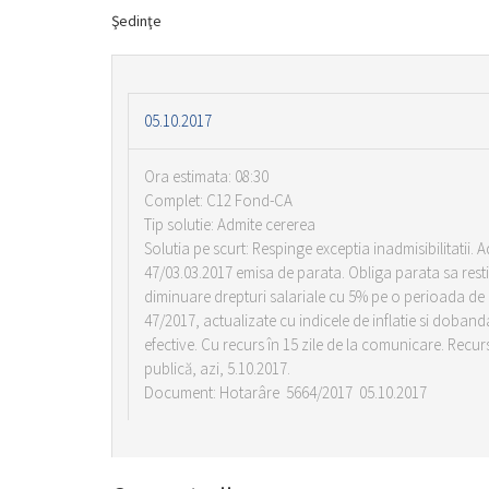
Şedinţe
05.10.2017
Ora estimata: 08:30
Complet: C12 Fond-CA
Tip solutie: Admite cererea
Solutia pe scurt: Respinge exceptia inadmisibilitatii.
47/03.03.2017 emisa de parata. Obliga parata sa resti
diminuare drepturi salariale cu 5% pe o perioada de d
47/2017, actualizate cu indicele de inflatie si dobanda 
efective. Cu recurs în 15 zile de la comunicare. Recu
publică, azi, 5.10.2017.
Document: Hotarâre 5664/2017 05.10.2017