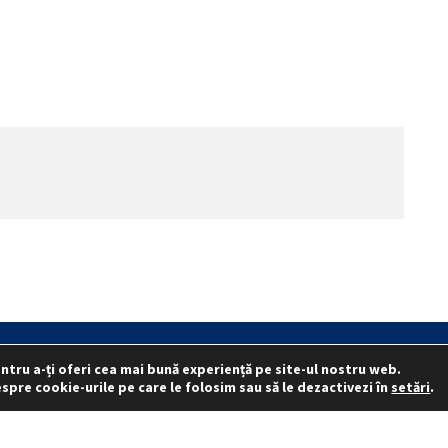
ntru a-ți oferi cea mai bună experiență pe site-ul nostru web.
.I.
Reprezentativitate I.G.P.R. și I.P.J.-uri
Politica folosirii cookie-urilo
spre cookie-urile pe care le folosim sau să le dezactivezi în
setări
.
© 2015 - 2022 S.N. PRO LEX.