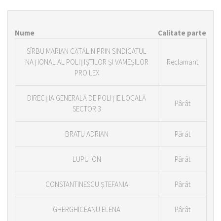
Nume
Calitate parte
SÎRBU MARIAN CĂTĂLIN PRIN SINDICATUL
NAŢIONAL AL POLIŢIŞTILOR ŞI VAMEŞILOR
Reclamant
PRO LEX
DIRECŢIA GENERALĂ DE POLIŢIE LOCALĂ
Pârât
SECTOR 3
BRATU ADRIAN
Pârât
LUPU ION
Pârât
CONSTANTINESCU ŞTEFANIA
Pârât
GHERGHICEANU ELENA
Pârât