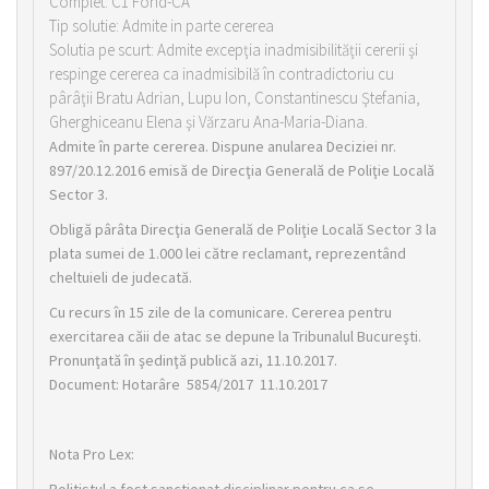
Complet: C1 Fond-CA
Tip solutie: Admite in parte cererea
Solutia pe scurt: Admite excepţia inadmisibilităţii cererii şi
respinge cererea ca inadmisibilă în contradictoriu cu
pârâţii Bratu Adrian, Lupu Ion, Constantinescu Ştefania,
Gherghiceanu Elena şi Vărzaru Ana-Maria-Diana.
Admite în parte cererea. Dispune anularea Deciziei nr.
897/20.12.2016 emisă de Direcţia Generală de Poliţie Locală
Sector 3.
Obligă pârâta Direcţia Generală de Poliţie Locală Sector 3 la
plata sumei de 1.000 lei către reclamant, reprezentând
cheltuieli de judecată.
Cu recurs în 15 zile de la comunicare. Cererea pentru
exercitarea căii de atac se depune la Tribunalul Bucureşti.
Pronunţată în şedinţă publică azi, 11.10.2017.
Document: Hotarâre 5854/2017 11.10.2017
Nota Pro Lex: