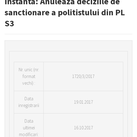
Instanta: Anuleaza deciziile de
sanctionare a politistului din PL
S3
Nr.
unic (nr.
format
1720/3/2017
vechi) :
Data
19.01.2017
inregistrarii
Data
ultimei
16.10.2017
modificari: