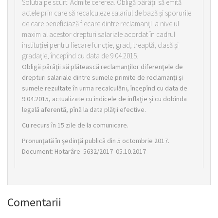
Solutia pe scurt: Admite cererea. Obligă pârâţii să emită
actele prin care să recalculeze salariul de bază şi sporurile
de care beneficiază fiecare dintre reclamanţi la nivelul
maxim al acestor drepturi salariale acordat în cadrul
instituţiei pentru fiecare funcţie, grad, treaptă, clasă şi
gradaţie, începînd cu data de 9.04.2015.
Obligă pârâţii să plătească reclamanţilor diferenţele de
drepturi salariale dintre sumele primite de reclamanţi şi
sumele rezultate în urma recalculării, începînd cu data de
9.04.2015, actualizate cu indicele de inflaţie şi cu dobînda
legală aferentă, pînă la data plăţii efective.
Cu recurs în 15 zile de la comunicare.
Pronunţată în şedinţă publică din 5 octombrie 2017.
Document: Hotarâre 5632/2017 05.10.2017
Comentarii