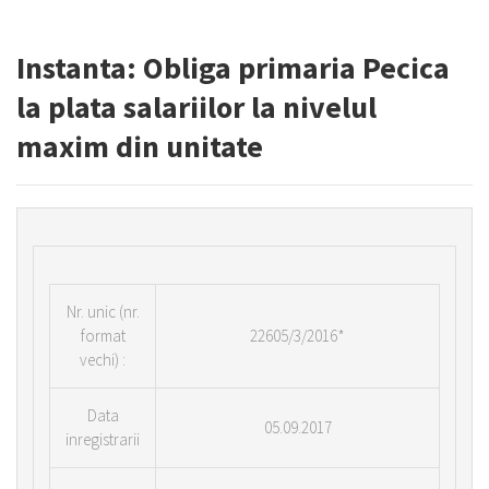
Instanta: Obliga primaria Pecica
la plata salariilor la nivelul
maxim din unitate
Nr.
unic (nr.
format
22605/3/2016*
vechi) :
Data
05.09.2017
inregistrarii