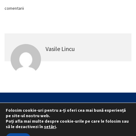
comentarii
Vasile Lincu
Statut
Reprezentativitate M.A.I.
Folosim cookie-uri pentru a-ți oferi cea mai bună experiență
Reprezentativitate I.G.P.R. și I.P.J.-uri
pe site-ul nostru web.
Poți afla mai multe despre cookie-urile pe care le folosim sau
Politica folosirii cookie-urilor
Politica de confidențialitate
să le dezactivezi în
setări
.