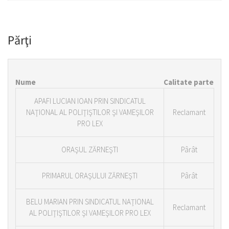
Părţi
Nume
Calitate parte
APAFI LUCIAN IOAN PRIN SINDICATUL
NAŢIONAL AL POLIŢIŞTILOR ŞI VAMEŞILOR
Reclamant
PRO LEX
ORAŞUL ZĂRNEŞTI
Pârât
PRIMARUL ORAŞULUI ZĂRNEŞTI
Pârât
BELU MARIAN PRIN SINDICATUL NAŢIONAL
Reclamant
AL POLIŢIŞTILOR ŞI VAMEŞILOR PRO LEX