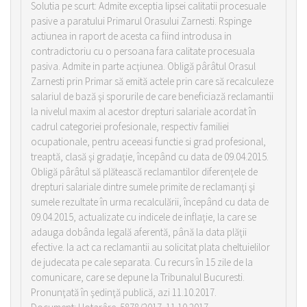
Solutia pe scurt: Admite exceptia lipsei calitatii procesuale
pasive a paratului Primarul Orasului Zarnesti. Rspinge
actiunea in raport de acesta ca fiind introdusa in
contradictoriu cu o persoana fara calitate procesuala
pasiva. Admite in parte acţiunea. Obligă pârâtul Orasul
Zarnesti prin Primar să emită actele prin care să recalculeze
salariul de bază şi sporurile de care beneficiază reclamantii
la nivelul maxim al acestor drepturi salariale acordat în
cadrul categoriei profesionale, respectiv familiei
ocupationale, pentru aceeasi functie si grad profesional,
treaptă, clasă şi gradaţie, începând cu data de 09.04.2015.
Obligă pârâtul să plătească reclamantilor diferenţele de
drepturi salariale dintre sumele primite de reclamanţi şi
sumele rezultate în urma recalculării, începând cu data de
09.04.2015, actualizate cu indicele de inflaţie, la care se
adauga dobânda legală aferentă, până la data plăţii
efective. Ia act ca reclamantii au solicitat plata cheltuielilor
de judecata pe cale separata. Cu recurs în 15 zile de la
comunicare, care se depune la Tribunalul Bucuresti.
Pronunţată în şedinţă publică, azi 11.10.2017.