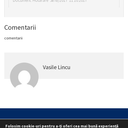
Document: Hotarâre 5878/2017 11.10.2017
Comentarii
comentarii
Vasile Lincu
Statut
Reprezentativitate M.A.I.
Folosim cookie-uri pentru a-ți oferi cea mai bună experiență