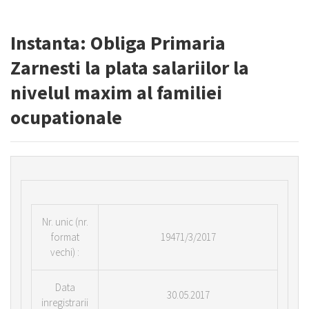
Instanta: Obliga Primaria
Zarnesti la plata salariilor la
nivelul maxim al familiei
ocupationale
Nr.
unic (nr.
format
19471/3/2017
vechi) :
Data
30.05.2017
inregistrarii