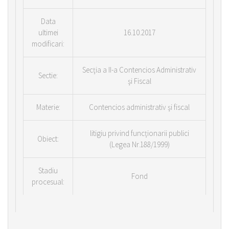
Data
ultimei
16.10.2017
modificari:
Secţia a II-a Contencios Administrativ
Sectie:
şi Fiscal
Materie:
Contencios administrativ şi fiscal
litigiu privind funcţionarii publici
Obiect:
(Legea Nr.188/1999)
Stadiu
Fond
procesual: