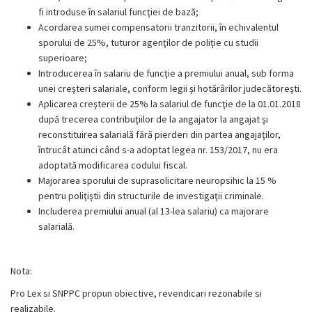
fi introduse în salariul funcţiei de bază;
Acordarea sumei compensatorii tranzitorii, în echivalentul
sporului de 25%, tuturor agenţilor de poliţie cu studii
superioare;
Introducerea în salariu de funcţie a premiului anual, sub forma
unei creşteri salariale, conform legii şi hotărârilor judecătoreşti.
Aplicarea creşterii de 25% la salariul de funcţie de la 01.01.2018
după trecerea contribuţiilor de la angajator la angajat şi
reconstituirea salarială fără pierderi din partea angajaţilor,
întrucât atunci când s-a adoptat legea nr. 153/2017, nu era
adoptată modificarea codului fiscal.
Majorarea sporului de suprasolicitare neuropsihic la 15 %
pentru poliţiştii din structurile de investigaţii criminale.
Includerea premiului anual (al 13-lea salariu) ca majorare
salarială.
Nota:
Pro Lex si SNPPC propun obiective, revendicari rezonabile si
realizabile.