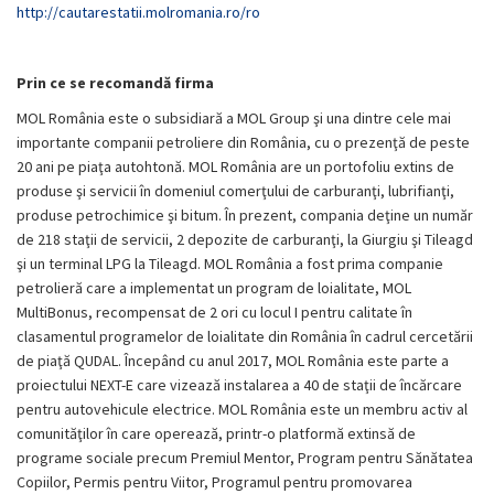
http://cautarestatii.molromania.ro/ro
Prin ce se recomandă firma
MOL România este o subsidiară a MOL Group şi una dintre cele mai
importante companii petroliere din România, cu o prezenţă de peste
20 ani pe piaţa autohtonă. MOL România are un portofoliu extins de
produse şi servicii în domeniul comerţului de carburanţi, lubrifianţi,
produse petrochimice şi bitum. În prezent, compania deţine un număr
de 218 staţii de servicii, 2 depozite de carburanţi, la Giurgiu şi Tileagd
şi un terminal LPG la Tileagd. MOL România a fost prima companie
petrolieră care a implementat un program de loialitate, MOL
MultiBonus, recompensat de 2 ori cu locul I pentru calitate în
clasamentul programelor de loialitate din România în cadrul cercetării
de piaţă QUDAL. Începând cu anul 2017, MOL România este parte a
proiectului NEXT-E care vizează instalarea a 40 de staţii de încărcare
pentru autovehicule electrice. MOL România este un membru activ al
comunităţilor în care operează, printr-o platformă extinsă de
programe sociale precum Premiul Mentor, Program pentru Sănătatea
Copiilor, Permis pentru Viitor, Programul pentru promovarea