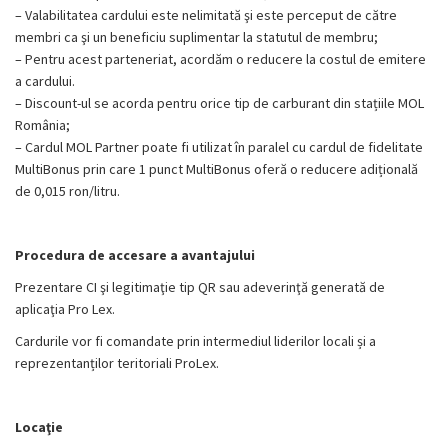
– Valabilitatea cardului este nelimitată şi este perceput de către
membri ca şi un beneficiu suplimentar la statutul de membru;
– Pentru acest parteneriat, acordăm o reducere la costul de emitere
a cardului.
– Discount-ul se acorda pentru orice tip de carburant din stațiile MOL
România;
–
Cardul MOL Partner poate fi utilizat în paralel cu cardul de fidelitate
MultiBonus prin care 1 punct MultiBonus oferă o reducere adițională
de 0,015 ron/litru.
Procedura de accesare a avantajului
Prezentare CI şi legitimaţie tip QR sau adeverinţă generată de
aplicaţia Pro Lex.
Cardurile vor fi comandate prin intermediul liderilor locali și a
reprezentanților teritoriali ProLex.
Locaţie